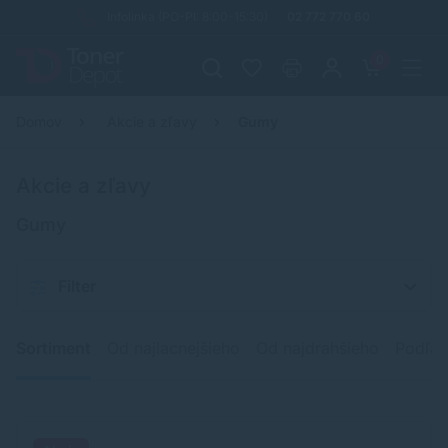
Infolinka (PO-PI: 8:00-15:30)
02 772 770 60
0
Domov
Akcie a zľavy
Gumy
Akcie a zľavy
Gumy
Filter
Sortiment
Od najlacnejšieho
Od najdrahšieho
Podľa 