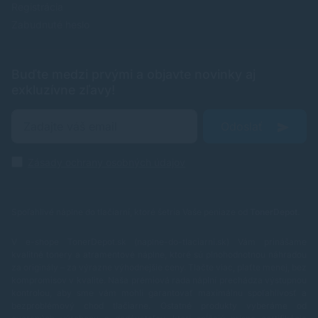
Registrácia
Zabudnuté heslo
Buďte medzi prvými a objavte novinky aj
exkluzívne zľavy!
Odoslať
Zásady ochrany osobných údajov
Spoľahlivé náplne do tlačiarní, ktoré šetria Vaše peniaze od
TonerDepot
.
V e-shope TonerDepot.sk (naplne-do-tlaciarni.sk) Vám prinášame
kvalitné tonery a atramentové náplne, ktoré sú plnohodnotnou náhradou
za originály – za výrazne výhodnejšie ceny. Tlačte viac, plaťte menej, bez
kompromisov v kvalite.
Naša prémiová rada náplní prechádza výstupnou
kontrolou, aby sme vám mohli garantovať maximálnu spoľahlivosť a
bezproblémový chod tlačiarne. Ostatné produkty vyberáme od