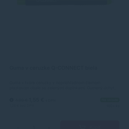
Guma v ceruzke Q-CONNECT biela
Guma v tvare ceruzky v nepriehľadnom čiernom
plastovom obale so zelenými doplnkami. Gumený úchyt,
vysúvanie gumy cez stláčací mechanizmus. Priemer gumy
6,75 mm. Dopĺňateľná náhradnou gumou. Väšie balenie 12
1,55 €
1,99 €
Na sklade
s DPH
ks.
1,26 €
bez DPH
100+ ks
Kúpiť
−
+