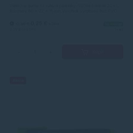
Plastová guma na tuhu a pastelky. Väčšie balenie 20 ks.
Rozmery 60 × 22 × 11 mm.Výrobok vyrobený bez PVC.
0,25 €
0,36 €
s DPH
Na sklade
0,20 €
bez DPH
1+ ks
Kúpiť
−
+
Akcia