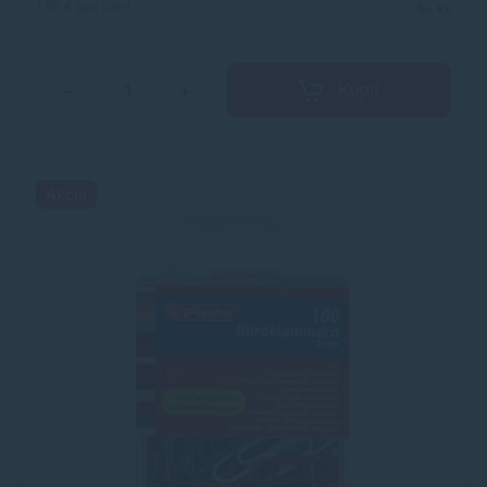
1,50 €
bez DPH
5+ ks
Kúpiť
−
+
Akcia