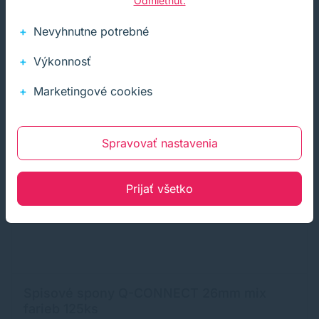
Odmietnuť.
Nevyhnutne potrebné
Výkonnosť
Marketingové cookies
Spravovať nastavenia
Prijať všetko
Spisové spony Q-CONNECT 26mm mix
farieb 125ks