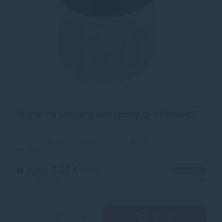
Stojan na kancelárske spony Q-CONNECT
Magnetický stojan na kancelárske spony. Nenaplnený
okrúhly.
2,25 €
2,99 €
s DPH
Na sklade
1,83 €
bez DPH
1+ ks
Kúpiť
−
+