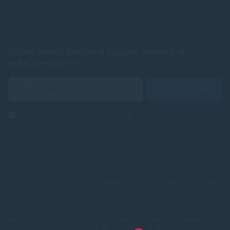
Registrácia
Zabudnuté heslo
Buďte medzi prvými a objavte novinky aj
exkluzívne zľavy!
Odoslať
Zásady ochrany osobných údajov
Spoľahlivé náplne do tlačiarní, ktoré šetria Vaše peniaze od
TonerDepot
.
V e-shope TonerDepot.sk (naplne-do-tlaciarni.sk) Vám prinášame
kvalitné tonery a atramentové náplne, ktoré sú plnohodnotnou náhradou
za originály – za výrazne výhodnejšie ceny. Tlačte viac, plaťte menej, bez
kompromisov v kvalite.
Naša prémiová rada náplní prechádza výstupnou
kontrolou, aby sme vám mohli garantovať maximálnu spoľahlivosť a
bezproblémový chod tlačiarne. Ostatné produkty vyberáme od
overených výrobcov a dodávateľov, ktorí spĺňajú prísne certifikácie