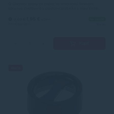
Q-Connect spony na papier so striekanou farebnou
úpravou. Dodávané v plastovej krabičke v mixe farieb.
Veľkosť 26 mm. V balení 125 ks.
1,95 €
2,60 €
Na sklade
s DPH
1,59 €
bez DPH
10+ ks
Kúpiť
−
+
Akcia