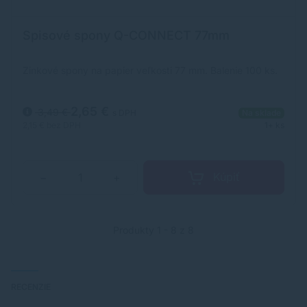
Spisové spony Q-CONNECT 77mm
Zinkové spony na papier veľkosti 77 mm. Balenie 100 ks.
2,65 €
3,49 €
s DPH
Na sklade
2,15 €
bez DPH
1+ ks
Kúpiť
−
+
Produkty 1 - 8 z 8
RECENZIE