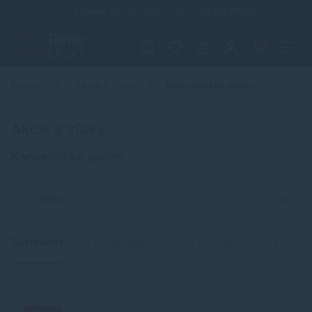
Infolinka (PO-PI: 8:00-15:30)
02 772 770 60
0
Domov
Akcie a zľavy
Kancelárske spony
Akcie a zľavy
Kancelárske spony
Filter
Sortiment
Od najlacnejšieho
Od najdrahšieho
Podľa 