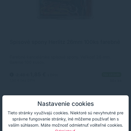
Spisové spony Herlitz 26mm 100ks farebné
Farebné kancelárske spisové spony. Veľkosť 26 mm.
Balenie 100 kusov.
1,85 €
2,48 €
Na sklade
s DPH
1,50 €
bez DPH
50+ ks
Kúpiť
−
+
Nastavenie cookies
Tieto stránky využívajú cookies. Niektoré sú nevyhnutné pre
správne fungovanie stránky, iné môžeme používať len s
vaším súhlasom. Máte možnosť odmietnuť voliteľné cookies.
Akcia