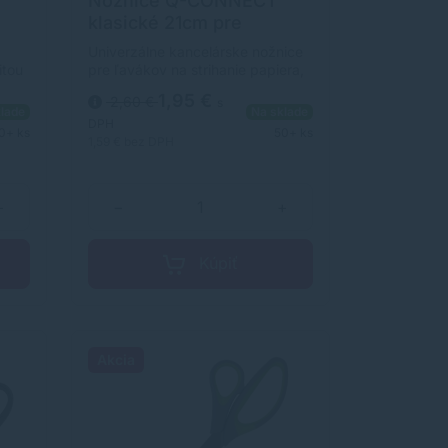
Nožnice Q-CONNECT
klasické 21cm pre
ľavákov
Univerzálne kancelárske nožnice
itou
pre ľavákov na strihanie papiera,
ým
kartónu, lepenky, samolepiacej
1,95 €
2,60 €
s
pásky a pod. so strihacou časťou
lade
Na sklade
ná
z nehrdzavejúcej ocele. Farba
DPH
0+ ks
50+ ks
 17,5
čierna.Veľkosť: 21 cm.
1,59 €
bez DPH
+
−
+
Kúpiť
Akcia