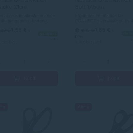
žnice Q-CONNECT
Nožnice Q-CONNECT
sické 21cm
Soft 17,5cm
erzálne kancelárske nožnice
Ergonomické nožnice Q-
trihanie papiera, kartónu,
CONNECT s vynikajúcou kval
nky, samolepiacej pásky a
rezu. Vďaka zahnutým mäkk
1,55 €
1,65 €
,99 €
2,19 €
s
s
 so strihacou časťou z
rukovätiam je práca s nimi
Na sk
Na sklade
dzavejúcej ocele. Farba
pohodlná a ľahká. Dvojfareb
DPH
1+ ks
5
na.Veľkosť: 21 cm.Nožnice sú
rukoväť (sivá / zelená). Dĺžka:
€
bez DPH
1,34 €
bez DPH
(klimaticky) neutrálne.
cm.
−
+
−
Kúpiť
Kúpiť
cia
Akcia