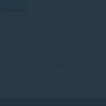
 výber, príjemná
Objednaná čierna náplň
kácia, rýchla
nefungovala (asi vadný
ka
kus), ale promptne ju hneď
vymenili za inú, ktorá už…