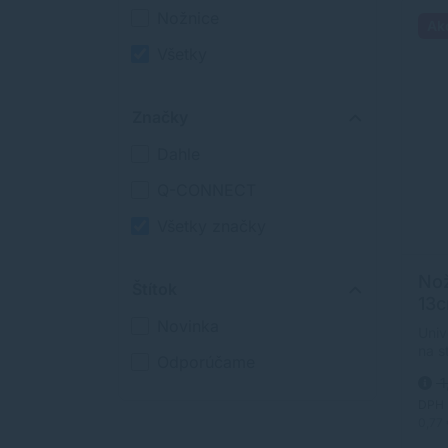
Nožnice
Ak
Všetky
Značky
Dahle
Q-CONNECT
Všetky značky
No
Štítok
13
Novinka
Univ
na s
Odporúčame
pásk
1
z ne
mix.
DPH
0,77