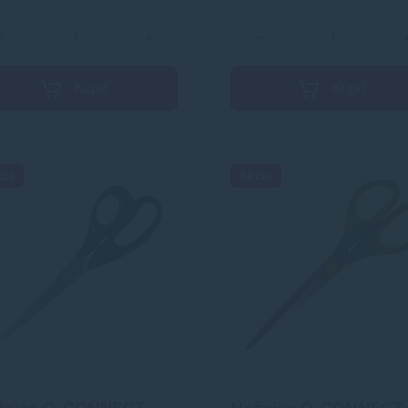
−
+
−
Kúpiť
Kúpiť
cia
Akcia