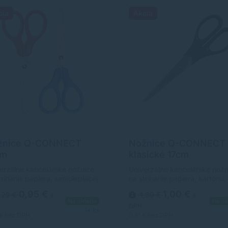
cia
Akcia
žnice Q-CONNECT
Nožnice Q-CONNECT
cm
klasické 17cm
erzálne kancelárske nožnice
Univerzálne kancelárske nožn
trihanie papiera, samolepiacej
na strihanie papiera, kartónu,
y a pod. so strihacou časťou
lepenky, samolepiacej pásky 
0,95 €
1,00 €
,29 €
1,39 €
s
s
hrdzavejúcej ocele. Farba
pod. so strihacou časťou z
Na sklade
Na sk
Veľkosť: 13 cm.
nehrdzavejúcej ocele. Farba
DPH
1+ ks
čierna.Veľkosť: 17 cm.Nožnic
 €
bez DPH
0,81 €
bez DPH
CO² (klimaticky) neutrálne.