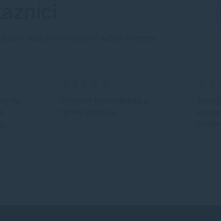
azníci
sľubov nechávame hovoriť našich klientov.
aný na
Výborná komunikácia a
skvelý
a
rýchle dodanie.
komuni
u.
dodáv