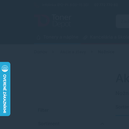
Infolinka (PO-PI: 8:00-15:30)
02 772 770 60
Tonery a náplne
Kancelária a škol
Domov
Akcie a zľavy
Nožnice
Ak
Nožn
Sorti
Filter
Sortiment