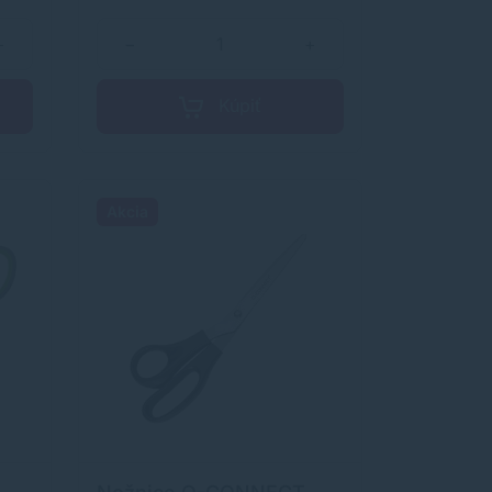
+
−
+
Kúpiť
Akcia