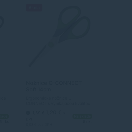
Akcia
Nožnice Q-CONNECT
Soft 14cm
ice
Ergonomické nožnice Q-
CONNECT s vynikajúcou kvalitou
a
rezu. Vďaka zahnutým mäkkým
1,20 €
1,69 €
s
rukovätiam je práca s nimi
lade
Na sklade
pohodlná a ľahká. Dvojfarebná
DPH
5+ ks
5+ ks
e sú
rukoväť (sivá / zelená). Dĺžka: 14
0,98 €
bez DPH
cm.