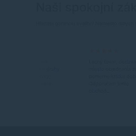
Naši spokojní zák
Hľadáte garanciu kvality? Namiesto dlhých 
Neskutočne rýchle
Lacný tovar, dodáv
dodanie, hneď na druhý
miesto objednania z
deň od objednávky;
pomerne krátku dob
kvalitný tovar; super
Odporúčam tento
komunikácia; už…
obchod...