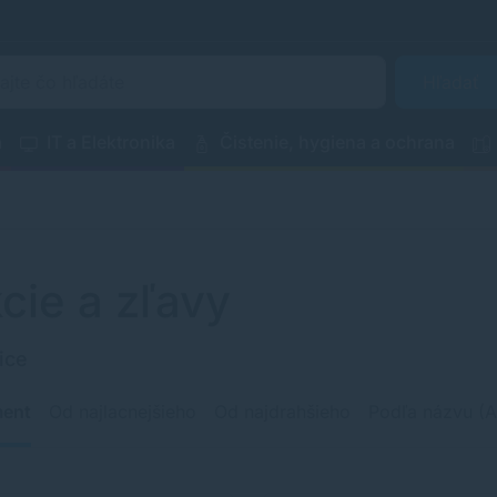
Hľadať
a
IT a Elektronika
Čistenie, hygiena a ochrana
cie a zľavy
ice
ment
Od najlacnejšieho
Od najdrahšieho
Podľa názvu (A