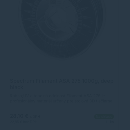
Spectrum Filament ASA 275 1000g, deep
T
black
P
R
&nbsp;UV a tepelná odolnosť Filament ASA 275 je
Tl
5
profesionálny materiál určený pre stolové 3D tlačiarne.
mô
Zloženie ASA (akrylonitril-styren-akrylát) bolo
ma
špeciálne upravené, aby bol materiál pružnejší, zlepšil
Va
28,10 €
1
parametre toku, znížil zmrštenie a zvýšil priľnavosť
Tl
s DPH
Na sklade
medzi vrstvami. Jednou z hlavných výhod úpravy
ne
22,85 €
bez DPH
1+ ks
16
materiálu ASA 275 je zjednodušenie tlačových
Ak