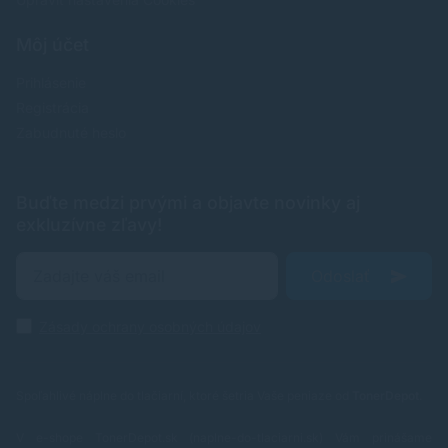
Môj účet
Prihlásenie
Registrácia
Zabudnuté heslo
Buďte medzi prvými a objavte novinky aj
exkluzívne zľavy!
Odoslať
Zásady ochrany osobných údajov
Spoľahlivé náplne do tlačiarní, ktoré šetria Vaše peniaze od
TonerDepot
.
V e-shope TonerDepot.sk (naplne-do-tlaciarni.sk) Vám prinášame