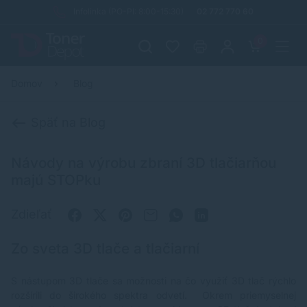
Infolinka (PO-PI: 8:00-15:30)
02 772 770 60
0
Domov
Blog
Späť na Blog
Návody na výrobu zbraní 3D tlačiarňou
majú STOPku
Zdieľať
Zo sveta 3D tlače a tlačiarní
S nástupom 3D tlače sa možnosti na čo využiť 3D tlač rýchlo
rozšírili do širokého spektra odvetí. Okrem priemyselnej