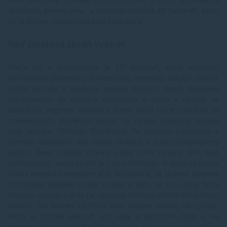
špeciálna, priemyselná a finančne náročná 3D tlačiareň, ktorú
by si domov málokto dokázal zaobstarať.
Keď plastová zbraň vystrelí
Niečo iné a dostupnejšie je 3D tlačiareň, ktorá pomocou
pevnejšieho plastového spotrebného materiálu dokáže vytlačiť
podľa návodu a predlohy modelu funkčnú zbraň. Niekoľko
experimentov sa úspešne realizovalo a videá a návody sa
objavili na internete. Jednou z firiem, ktorá voľne ponúkala na
internetových stránkach návod na výrobu plastovej zbrane
bola texaská Defense Distributed. Po súdnych prieťahoch a
rôznych dohodách, bol zákaz zrušený a znovu prejedávaný
súdom. Dnes nájdete stránky, ktoré voľne návody šírili, buď
zablokované, alebo obsah je z nich stiahnutý. K slovu sa dostal
znova americký federálny súd. Rovnako aj na stránke Defense
Distributed nájdete už iba oznam o tom, že hoci mala firma
licenciu, dostala príkaz na vypnutie úložiska priamo federálnym
súdom . Na stránke DEFCAD stále nájdete návody na výrobu,
ktoré si môžete zakúpiť. Ide však o jednotlivé časti a nie
zmontovaný produkt. K stiahnutiu však nie je pre osoby žijúce