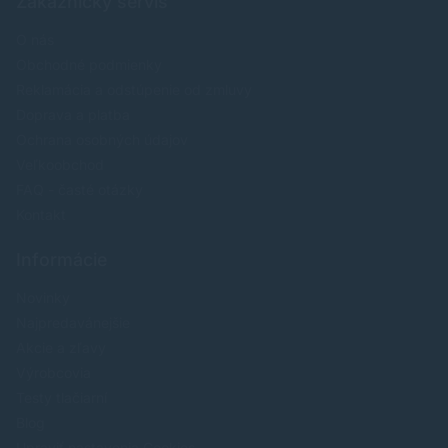
Zákaznícky servis
O nás
Obchodné podmienky
Reklamácia a odstúpenie od zmluvy
Doprava a platba
Ochrana osobných údajov
Veľkoobchod
FAQ - časté otázky
Kontakt
Informácie
Novinky
Najpredavánejšie
Akcie a zľavy
Výrobcovia
Testy tlačiarní
Blog
Upraviť nastavenia Cookies