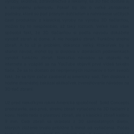
výroby, školstva, zdravotníctva a reklamy, sa 3D tlač dostala aj
k zbrojnému priemyslu. Pokiaľ by išlo o veľké zbrojárske
podniky, ktoré sú pod prísnym dohľadom a nahradenie určitých
častí produktov z klasickej výroby na výrobu 3D tlačiarňou,
možno by to nespôsobilo, až taký rozruch. Veľké haló však
spôsobil fakt, že 3D tlačiarňou si podľa návodu dokážete
vyrobiť zbraň aj doma. A nie hocijakú zbraň. Funkčnú strelnú
zbraň. A to už je problém, dokonca veľký. Ktokoľvek by si
stiahol návod, mohol by si doslova v domácich podmienkach
vyrobiť funkčnú zbraň. Niekoľko návodov sa objavilo na
internete a vzápätí sa na YouTube objavili prvé videá takejto
tlače. Že sa to dostalo do nepríjemných rozmerov o tom svedčí
fakt, že sa tým začal zaoberať aj americký súd. Ten doslova v
hodine dvanástej zakázal akékoľvek zverejňovanie návodov na
3D tlač zbraní.
Už pred niekoľkými rokmi Americká spoločnosť Solid Concepts
predstavila, ako prvá, strelnú zbraň vytlačenú na 3D tlačiarni z
kovu. Nešlo teda o plastovú zbraň, ale o klasickú zbraň kalibru
9 mm. Celá zbraň sa skladala z 30 samostatných dielov,
ktorých zloženie trvalo približne 5 minút od vytlačenia. Počas
testu dokázala vystreliť 50 ostrých rán. K tomu je potrebná