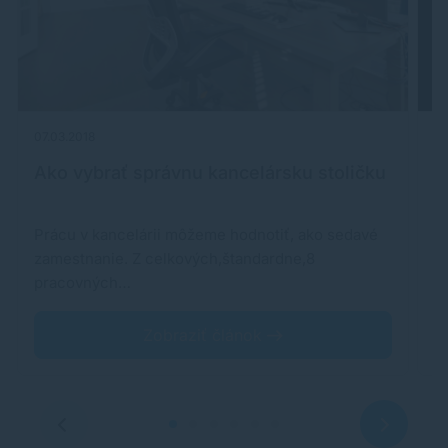
07.03.2018
24
Ako vybrať správnu kancelársku stoličku
A
t
Prácu v kancelárii môžeme hodnotiť, ako sedavé
M
zamestnanie. Z celkových,štandardne,8
u
pracovných…
a
Zobraziť článok