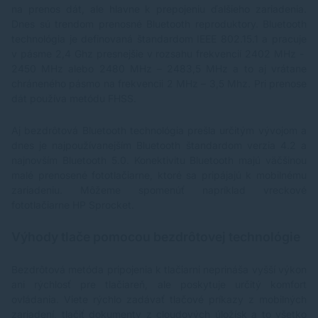
na prenos dát, ale hlavne k prepojeniu ďalšieho zariadenia.
Dnes sú trendom prenosné Bluetooth reproduktory. Bluetooth
technológia je definovaná štandardom IEEE 802.15.1 a pracuje
v pásme 2,4 Ghz presnejšie v rozsahu frekvencií 2402 MHz -
2450 MHz alebo 2480 MHz – 2483,5 MHz a to aj vrátane
chráneného pásmo na frekvencii 2 MHz – 3,5 Mhz. Pri prenose
dát používa metódu FHSS.
Aj bezdrôtová Bluetooth technológia prešla určitým vývojom a
dnes je najpoužívanejším Bluetooth štandardom verzia 4.2 a
najnovším Bluetooth 5.0. Konektivitu Bluetooth majú väčšinou
malé prenosené fototlačiarne, ktoré sa pripájajú k mobilnému
zariadeniu. Môžeme spomenúť napríklad vreckové
fototlačiarne HP Sprocket.
Výhody tlače pomocou bezdrôtovej technológie
Bezdrôtová metóda pripojenia k tlačiarni neprináša vyšší výkon
ani rýchlosť pre tlačiareň, ale poskytuje určitý komfort
ovládania. Viete rýchlo zadávať tlačové príkazy z mobilných
zariadení, tlačiť dokumenty z cloudových úložísk a to všetko