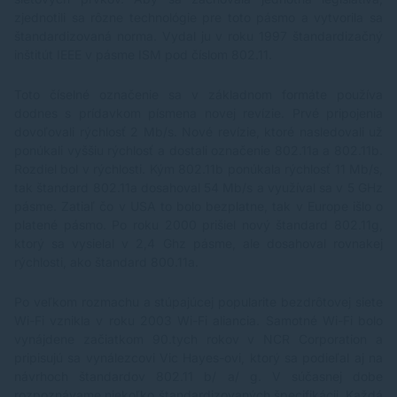
s
zjednotili sa rôzne technológie pre toto pásmo a vytvorila sa
do
štandardizovaná norma. Vydal ju v roku 1997 štandardizačný
s
sk
inštitút IEEE v pásme ISM pod číslom 802.11.
p
pa
Toto číselné označenie sa v základnom formáte používa
Ka
dodnes s prídavkom písmena novej revízie. Prvé pripojenia
65
dovoľovali rýchlosť 2 Mb/s. Nové revízie, ktoré nasledovali už
pa
M
ponúkali vyššiu rýchlosť a dostali označenie 802.11a a 802.11b.
Rý
Rozdiel bol v rýchlosti. Kým 802.11b ponúkala rýchlosť 11 Mb/s,
fr
tak štandard 802.11a dosahoval 54 Mb/s a využíval sa v 5 GHz
d
pásme. Zatiaľ čo v USA to bolo bezplatne, tak v Europe išlo o
c
platené pásmo. Po roku 2000 prišiel nový štandard 802.11g,
Ú
ktorý sa vysielal v 2,4 Ghz pásme, ale dosahoval rovnakej
vo
T/
rýchlosti, ako štandard 800.11a.
b/
1×
Po veľkom rozmachu a stúpajúcej popularite bezdrôtovej siete
H 
Wi-Fi vznikla v roku 2003 Wi-Fi aliancia. Samotné Wi-Fi bolo
(
vynájdene začiatkom 90.tych rokov v NCR Corporation a
10
k
pripisujú sa vynálezcovi Vic Hayes-ovi, ktorý sa podieľal aj na
5
návrhoch štandardov 802.11 b/ a/ g. V súčasnej dobe
pr
rozpoznávame niekoľko štandardizovaných špecifikácii. Každá