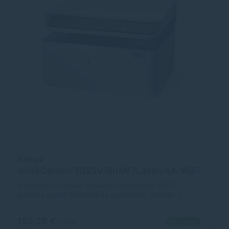
Xerox
C
WorkCenter/3025V/BI/MF/Laser/A4/WiFi
t
/USB 3025V_BI
T
Multifunkčná stolná tlačiareň WorkCentre 3025
C
6
pomáha zvýšiť produktivitu kancelárie, pretože v
V
jedinom zariadení ponúka za dostupnú cenu tlač,
la
kopírovanie a skenovanie. Rýchlosť tlače: až 20
Tl
150,25 €
1
Na sklade
str./min Odporúčaný mesačný objedm tlače: 1 000
ŠP
s DPH