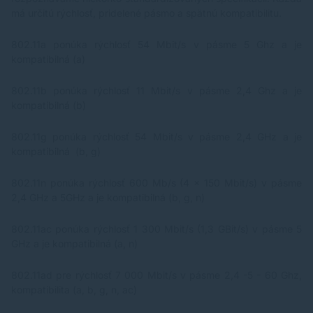
*P
má určitú rýchlosť, pridelené pásmo a spätnú kompatibilitu.
sp
ht
pr
802.11a ponúka rýchlosť 54 Mbit/s v pásme 5 Ghz a je
se
kompatibilná (a)
802.11b ponúka rýchlosť 11 Mbit/s v pásme 2,4 Ghz a je
kompatibilná (b)
802.11g ponúka rýchlosť 54 Mbit/s v pásme 2,4 GHz a je
kompatibilná (b, g)
802.11n ponúka rýchlosť 600 Mb/s (4 x 150 Mbit/s) v pásme
2,4 GHz a 5GHz a je kompatibilná (b, g, n)
802.11ac ponúka rýchlosť 1 300 Mbit/s (1,3 GBit/s) v pásme 5
GHz a je kompatibilná (a, n)
802.11ad pre rýchlosť 7 000 Mbit/s v pásme 2,4 -5 - 60 Ghz,
kompatibilita (a, b, g, n, ac)