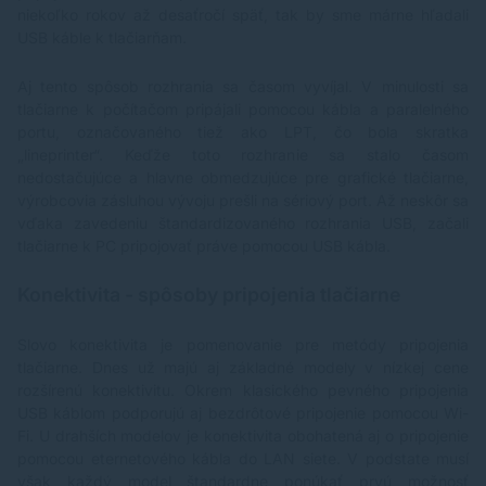
niekoľko rokov až desaťročí späť, tak by sme márne hľadali
USB káble k tlačiarňam.
Aj tento spôsob rozhrania sa časom vyvíjal. V minulosti sa
tlačiarne k počítačom pripájali pomocou kábla a paralelného
portu, označovaného tiež ako LPT, čo bola skratka
„lineprinter“. Keďže toto rozhranie sa stalo časom
nedostačujúce a hlavne obmedzujúce pre grafické tlačiarne,
výrobcovia zásluhou vývoju prešli na sériový port. Až neskôr sa
vďaka zavedeniu štandardizovaného rozhrania USB, začali
tlačiarne k PC pripojovať práve pomocou USB kábla.
Konektivita - spôsoby pripojenia tlačiarne
Slovo konektivita je pomenovanie pre metódy pripojenia
tlačiarne. Dnes už majú aj základné modely v nízkej cene
rozšírenú konektivitu. Okrem klasického pevného pripojenia
USB káblom podporujú aj bezdrôtové pripojenie pomocou Wi-
Fi. U drahších modelov je konektivita obohatená aj o pripojenie
pomocou eternetového kábla do LAN siete. V podstate musí
však každý model štandardne ponúkať prvú možnosť