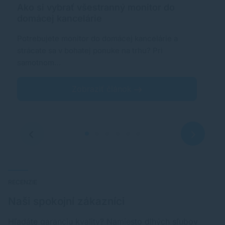
Ako si vybrať všestranný monitor do
E
domácej kancelárie
t
Potrebujete monitor do domácej kancelárie a
M
strácate sa v bohatej ponuke na trhu? Pri
ef
samotnom…
o
Zobraziť článok
RECENZIE
Naši spokojní zákazníci
Hľadáte garanciu kvality? Namiesto dlhých sľubov