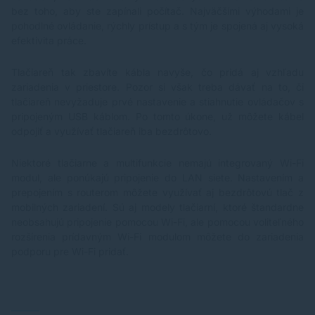
bez toho, aby ste zapínali počítač. Najväčšími výhodami je
pohodlné ovládanie, rýchly prístup a s tým je spojená aj vysoká
efektivita práce.
Tlačiareň tak zbavíte kábla navyše, čo pridá aj vzhľadu
zariadenia v priestore. Pozor si však treba dávať na to, či
tlačiareň nevyžaduje prvé nastavenie a stiahnutie ovládačov s
pripojeným USB káblom. Po tomto úkone, už môžete kábel
odpojiť a využívať tlačiareň iba bezdrôtovo.
Niektoré tlačiarne a multifunkcie nemajú integrovaný Wi-Fi
modul, ale ponúkajú pripojenie do LAN siete. Nastavením a
prepojením s routerom môžete využívať aj bezdrôtovú tlač z
mobilných zariadení. Sú aj modely tlačiarní, ktoré štandardne
neobsahujú pripojenie pomocou Wi-Fi, ale pomocou voliteľného
rozšírenia prídavným Wi-Fi modulom môžete do zariadenia
podporu pre Wi-Fi pridať.