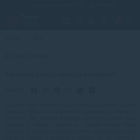
Infolinka (PO-PI: 8:00-15:30)
02 772 770 60
0
Domov
Blog
Späť na Blog
Tlačiareň s bezdrôtovým pripojením
Zdieľať
Tlačiareň alebo multifunkcia je príslušenstvo k počítaču, ktoré
poskytuje funkcie tlač, kopírovanie, skenovanie a niekedy aj
faxovanie. Aby tlačiareň fungovala musí byť v prvom rade
pripojená k zdroju z ktorého sa zadávajú tlačové úlohy.
Základná a najdlhšie používaná metóda pripojenia je pevné
pripojenie káblom z počítača k tlačiarni. Ak sa vrátime o