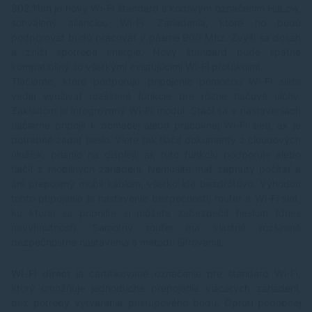
802.11ah je nový Wi-Fi štandard s kódovým označením HaLow,
schválený alianciou Wi-Fi. Zariadenia, ktoré ho budú
podporovať budú pracovať v pásme 900 Mhz. Zvýši sa dosah
a zníži spotreba energie. Nový štandard bude spätne
kompatibilný so všetkými existujúcimi Wi-Fi protokolmi.
Tlačiarne, ktoré podporujú pripojenie pomocou Wi-Fi siete
vedia využívať rozšírené funkcie pre rôzne tlačové úlohy.
Základom je integrovaný Wi-Fi modul. Stačí sa v nastaveniach
tlačiarne pripojiť k domácej alebo pracovnej Wi-Fi sieti, ak je
potrebné zadať heslo. Viete tak tlačiť dokumenty z cloudových
úložísk, priamo na displeji, ak tuto funkciu podporuje alebo
tlačiť z mobilných zariadení. Nemusíte mať zapnutý počítať a
ani prepojený mobil káblom, všetko ide bezdrôtovo. Výhodou
tohto pripojenia je nastavenie bezpečnosti, router a Wi-Fi sieť,
ku ktorej sa pripojíte si môžete zabezpečiť heslom (dnes
nevyhnutnosť). Samotný router ma vlastné rozšírené
bezpečnostné nastavenia a metódu šifrovania.
Wi-Fi direct
je certifikované označenie pre štandard Wi-Fi,
ktorý umožňuje jednoduché prepojenie viacerých zariadení,
bez potreby vytvárania prístupového bodu. Oproti podobnej