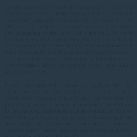
5G siete budú využívať frekvencie v pásmach od 2 - 6 GHz, ale
aj vyššie v pásmach nad 6 GHz. Tam sa dostávame k vysokým
frekvenciám v pásmach v rozmedzí 24 - 29 GHz a 37 - 43
GHz. Takáto frekvencia už podporuje extrémne rýchly prenos
dát. Neznamená to iba veľmi rýchly internet a to rýchle
načítavanie webových stránok, videí, bleskurýchle sťahovanie
veľkého objemu dát, ale umožní to aj navigáciu a komunikáciu
medzi autonómnymi autami, ovládanie domácností na diaľku s
extrémne rýchlou odozvou, riadenie inteligentných križovatiek
a mnoho ďalších, hlavne priemyselných odvetví, ktoré budú z
rýchlej 5G siete ťažiť.
K tomu aby sme mohli výhody 5G využívať musí byť
vybudovaná fyzická sieť vysielačov, ktorá pokryje naše
územie. Celá infraštruktúra je zložitejšia, než tomu bolo pri
predchádzajúcich generáciách mobilných sietí. Nová 5G sieť
by mala fungovať separátne aj so staršími generáciami 3G a 4G
sietí, ktoré by mali pokryť miesta, kde bude slabý signál 5G
siete. Keďže do vybudovania takejto siete je potrebný
obrovský objem investícií, predpokladá sa určitá spolupráca
súčasných operátorov a dotácia štátu.