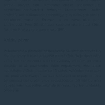
správu nových sietí. Menované čínske spoločnosti sú
najväčšími dodávateľmi sieťových komponentov. Ďalšími
hráčmi v boji o dodávanie technológie a vybudovanie sieti sú
spoločnosti Nokia A Ericsson. A na záver ešte jedna
zaujímavosť. Prvá 2G sieť bola spustená skoro pred 30timi
rokmi vo Fínsku a to presne v roku 1991.
Krátky záver
Vybudovanie a postupné nasadzovanie 5G siete do prevádzky
nebude rýchle a bude prebiehať po etapách. To je dostatočne
veľký čas na testovanie a ďalšie výskumy ohľadom prínosu a
dopadu, či už pozitívneho alebo negatívneho. Hoci zatiaľ
nepociťujeme väčší problém so 4G sieťou, vzhľadom na prudký
rast používania rôznych zariadení, ktorými sa pripájame, bola
by súčasná sieť o pár rokov nedostačujúca. 5G sieť by mala
vyriešiť nielen kapacitné limity, ale aj vysokú rýchlosť a stabilitu
pripojenia.