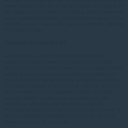
mieste obavy? Určite ste už zachytili nejaké informácie o 5G
sieti alebo aspoň o americkom a neskôr aj skoro celosvetovom
postoji obmedziť používanie zariadení a technológií pre 5G od
čínskeho gigantu Huawei. Ale najprv si zhrnieme základné
informácie o 5G sieti.
Základné informácie o 5G
Ide o najnovšiu v poradí 5. generáciu mobilnej siete a
technológie mobilnej komunikácie, ktorá by mala nahradiť
súčasnú 4G sieť (LTE). Nová 5. generácia sa považuje za veľký
pokrok vo svete komunikačných technológií a prináša veľa
nových možností. Predošlé generácie sietí využívali na prenos
dát frekvenčné pásmo približne od 0.15 – 2.6 GHz. Čím vyššia
bola frekvencia, tým bolo pripojenie rýchlejšie, ale s nižším
dosahom. Keďže v dnešnej dobe využívame čoraz viac
bezdrôtové technológie, tak nám doteraz používané
frekvencie už nestačia. A to by sa malo s 5G sieťou zmeniť. Tá
môže využívať širší rozsah frekvencií a to od 0.6 - 6 GHz a
niekde dokonca až 30 GHz a viac.