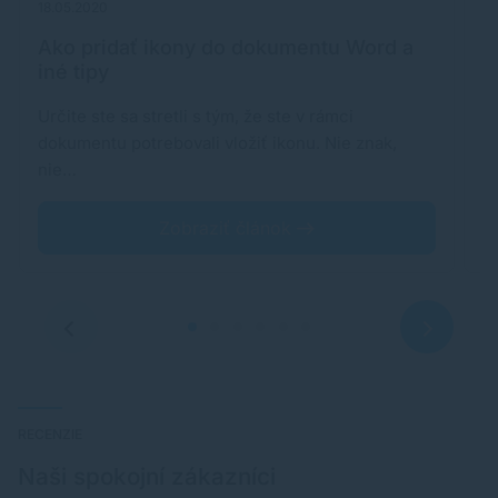
18.05.2020
22
Ako pridať ikony do dokumentu Word a
M
iné tipy
p
Určite ste sa stretli s tým, že ste v rámci
P
dokumentu potrebovali vložiť ikonu. Nie znak,
p
nie…
Zobraziť článok
RECENZIE
Naši spokojní zákazníci