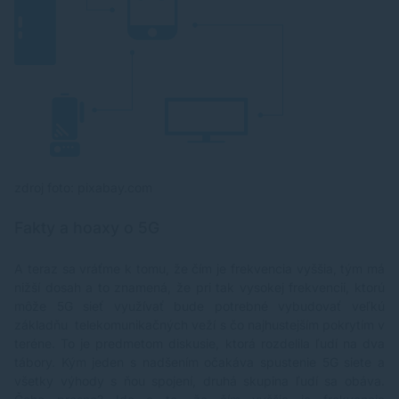
pr
O
s
ou
zdroj foto: pixabay.com
Fakty a hoaxy o 5G
A teraz sa vráťme k tomu, že čím je frekvencia vyššia, tým má
nižší dosah a to znamená, že pri tak vysokej frekvencii, ktorú
môže 5G sieť využívať bude potrebné vybudovať veľkú
základňu telekomunikačných veží s čo najhustejším pokrytím v
teréne. To je predmetom diskusie, ktorá rozdelila ľudí na dva
tábory. Kým jeden s nadšením očakáva spustenie 5G siete a
všetky výhody s ňou spojení, druhá skupina ľudí sa obáva.