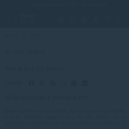
Infolinka (PO-PI: 8:00-15:30)
02 772 770 60
0
Domov
Blog
Späť na Blog
Ako je to s 5G sieťou
Zdieľať
5G očakávaná a obávaná sieť
Žiadne vybudovanie a spustenie siete nevyvolalo takú debatu
a toľko odlišných názorov, ako 5G sieť. Nejde len o
vybudovanie 5G siete u nás, ale na celom svete. Prečo sa o
tejto sieti tak vášnivo diskutuje, čo nám môže priniesť a sú na