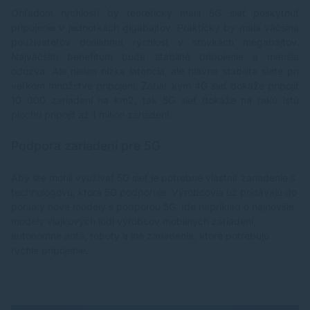
Fi: WMM, plánovanie siete, vypnutie rádia, štatistiky
(
Ohľadom rýchlosti by teoreticky mala 5G sieť poskytnúť
*Porty: 1× 2.5Gbps WAN/LAN, 1× 1Gbps LAN, 1×
Up
RJ11, 1× nanoSIM, 2× SMA *Tlačidlá: WPS, Reset
fi
pripojenie v jednotkách gigabajtov. Prakticky by mala väčšina
*Podporované siete: 5G, FDD-LTE, TDD-LTE,
AP
používateľov dosiahnuť rýchlosť v stovkách megabajtov.
UMTS/HSPA+ *Rozmery: 190 × 130 × 69,7 mm
si
Najväčším benefitom bude stabilné pripojenie a menšia
*Prevádzková teplota: 0–40 °C *Skladovacia teplota:
Po
odozva. Ale nielen nízka latencia, ale hlavne stabilita siete pri
-40–60 °C *Prevádzková vlhkost: 10–90 %
pr
veľkom množstve pripojení. Zatiaľ kým 4G sieť dokáže pripojiť
(nekondenzujúca) *Skladovacia vlhkosť: 5–90 %
te
10 000 zariadení na km2, tak 5G sieť dokáže na takú istú
(nekondenzujúca) Súčasťou balenia 5G AX3000
Zy
router (MB520-5G), napájací adaptér, ethernetový
sp
plochu pripojiť až 1 milión zariadení.
kábel RJ45, telefónny kábel RJ11, inštalačná príručka
Re
Odkaz na web výrobcu: https://www.mercusys.com/
šp
Podpora zariadení pre 5G
sk/product/details/mb520-5g/#overview
r
n5
n4
Aby ste mohli využívať 5G sieť je potrebné vlastniť zariadenie s
FD
technológovu, ktorá 5G podporuje. Výrobcovia už pridávajú do
UL
ponuky nové modely s podporou 5G. Ide napríklad o najnovšie
1,
modely vlajkových lodí výrobcov mobilných zariadení,
6
autonómne autá, roboty a iné zariadenia, ktoré potrebujú
1
rýchle pripojenie.
Š
FD
P
D
Ma