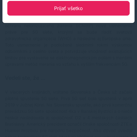
fantázia v tom nepozná medze.
Prijať všetko
Fakty: Na jar roku 2020 vydala medzinárodná komisia pre
ochranu neionizujúceho žiarenia (ICNIRP) nové usmernenia
práve pre 5G siete, ktorými sa bude riadiť svetová
zdravotnícka organizácia (WHO) a následne aj Európska únia.
Toto usmernenie je podložené siedmimi rokmi výskumov
odborníkmi z celého sveta a potvrdzuje vhodnosť existujúcich
limitov pre vystavenie sa elektromagnetickým poliam s menšími
úpravami metód merania vo vzťahu k vyšším frekvenciám 5G.
Vedeli ste, že ...
V viacerých krajinách, vrátane Slovenska a Česka už začalo
pilotné spustenie 5G siete. Prvá 5G sieť bola spustená v apríli
2019 v Južnej Kórei. Na Slovensku spustila, ako prvá komerčnú
prevádzku 5G siete spoločnosť 4ka v Banskej Bystrici a o niečo
neskúr nasledovala aj spoločnosť O2 v 4 mestských častiach
Bratislavy. Americký prezident označil čínske spoločnosti ZTE a
Huawei hrozbou pre národnú bezpečnosť. Ako dôvod uviedol
práve technológie 5G sietí, ktoré sú kľúčové pre vybudovanie a