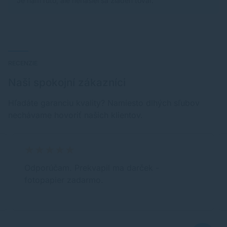
Je nám ľúto, ale nenašiel sa žiaden tovar.
RECENZIE
Naši spokojní zákazníci
Hľadáte garanciu kvality? Namiesto dlhých sľubov
nechávame hovoriť našich klientov.
Odporúčam. Prekvapil ma darček -
fotopapier zadarmo.