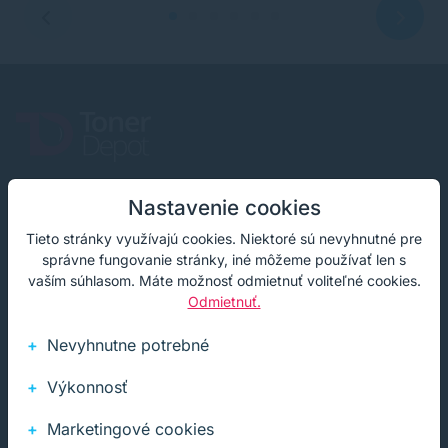
Infolinka (PO-PI: 8:00-15:30)
Nastavenie cookies
02 772 770 60
Tieto stránky využívajú cookies. Niektoré sú nevyhnutné pre
správne fungovanie stránky, iné môžeme používať len s
E-mail
vaším súhlasom. Máte možnosť odmietnuť voliteľné cookies.
obchod@soft-tech.sk
Odmietnuť.
Adresa
Nevyhnutne potrebné
Letná 321, Stropkov
Výkonnosť
Marketingové cookies