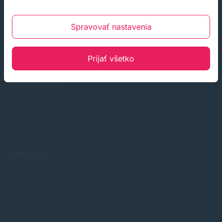
Zákaznícky servis
Spravovať nastavenia
O nás
Prijať všetko
Obchodné podmienky
Reklamácia a odstúpenie od zmluvy
Doprava a platba
Ochrana osobných údajov
Veľkoobchod
FAQ - časté otázky
Kontakt
Informácie
Novinky
Najpredavánejšie
Akcie a zľavy
Výrobcovia