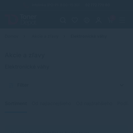
Infolinka (PO-PI: 8:00-15:30)
02 772 770 60
0
Domov
Akcie a zľavy
Elektronické váhy
Akcie a zľavy
Elektronické váhy
Filter
Sortiment
Od najlacnejšieho
Od najdrahšieho
Podľa 