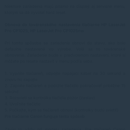
Niektoré zariadenia majú priamo na displeji aj servisné menu,
ktorým sa dá vyvolať hard reset.
Obnova do továrenského nastavenia tlačiarne HP LaserJet
Pro CP1025, HP LaserJet Pro CP1025nw
Pri tomto spôsobe sa zariadenie obnoví do stavu, ako bolo
defaulne nastavené vo výrobe. Volá sa to továrenské
obnovenie. Zariadenie bude v predvolenom nastavení, ktoré si
môžete po resete nastaviť v menu podľa seba.
1.
Vypnite tlačiareň, odpojte napájací kábel na 30 sekúnd a
znovu ho zapojte
2.
Zapnite tlačiareň a podržte tlačidlo pokračovať približne 15
sekúnd
3.
Rozsvieti sa kontrolka tlačidla pozor (zastav)
4.
Uvoľnite tlačidlo
5.
Počkajte, kým sa tlačiareň obnoví (kontrolky budú svietiť)
Pre tlačiarne Canon funguje tento spôsob
Závisí to vždy od modelu zariadenia. Pre tlačiareň Canon