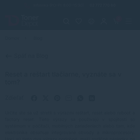
Infolinka (PO-PI: 8:00-15:30)
02 772 770 60
0
Domov
Blog
Späť na Blog
Reset a reštart tlačiarne, vyznáte sa v
tom?
Zdieľať
Určite ste sa už stretli s výrazmi reštart, reset alebo reboot a
factory reset. Tieto výrazy sa používajú v spojitosti so
systémom v počítači, mobilných zariadeniach alebo tam, kde
elektronika obsahuje integrované obvody a mikroprocesory.
Hoci sú tieto dva výrazy podobné, majú rozličné následky na