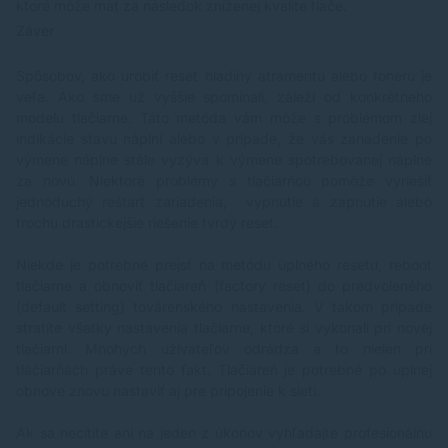
ktoré môže mať za následok zníženej kvalite tlače.
Záver
Spôsobov, ako urobiť reset hladiny atramentu alebo toneru je
veľa. Ako sme už vyššie spomínali, záleží od konkrétneho
modelu tlačiarne. Táto metóda vám môže s problémom zlej
indikácie stavu náplní alebo v prípade, že vás zariadenie po
výmene náplne stále vyzýva k výmene spotrebovanej náplne
za novú.
Niektoré problémy s tlačiarňou pomôže vyriešiť
jednoduchý reštart zariadenia, vypnutie a zapnutie alebo
trochu drastickejšie riešenie tvrdý reset.
Niekde je potrebné prejsť na metódu úplného resetu, reboot
tlačiarne a obnoviť tlačiareň (factory reset) do predvoleného
(default setting) továrenského nastavenia. V takom prípade
stratíte všetky nastavenia tlačiarne, ktoré si vykonali pri novej
tlačiarni. Mnohých užívateľov odrádza a to nielen pri
tlačiarňach práve tento fakt. Tlačiareň je potrebné po uplnej
obnove znovu nastaviť aj pre pripojenie k sieti.
Ak sa necítite ani na jeden z úkonov vyhľadajte profesionálnu