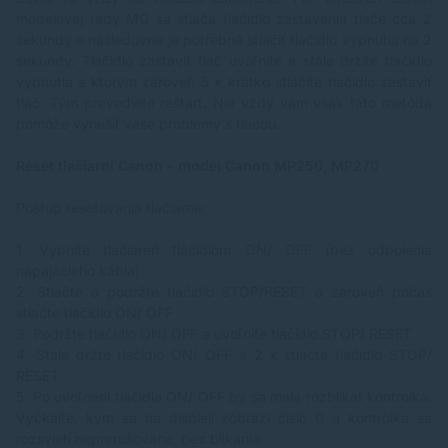
modelovej rady MG sa stláča tlačidlo zastavenia tlače cca 2
sekundy a nasledovne je potrebné stlačiť tlačidlo vypnutia na 2
sekundy. Tlačidlo zastaviť tlač uvoľnite a stále držíte tlačidlo
vypnutia s ktorým zároveň 5 x krátko stlačíte tlačidlo zastaviť
tlač. Tým prevediete reštart. Nie vždy vám však táto metóda
pomôže vyriešiť vaše problémy s tlačou.
Reset tlačiarní Canon - model Canon MP250, MP270
Postup resetovania tlačiarne:
1.
Vypnite tlačiareň tlačidlom ON/ OFF (bez odpojenia
napájacieho kábla)
2.
Stlačte a podržte tlačidlo STOP/RESET a zároveň počas
stlačte tlačidlo ON/ OFF
3.
Podržte tlačidlo ON/ OFF a uvoľnite tlačidlo STOP/ RESET
4.
Stále držte tlačidlo ON/ OFF a 2 x stlačte tlačidlo STOP/
RESET
5.
Po uvoľnení tlačidla ON/ OFF by sa mala rozblikať kontrolka.
Vyčkajte, kým sa na displeji zobrazí číslo 0 a kontrolka sa
rozsvieti neprerušovane,
bez blikania