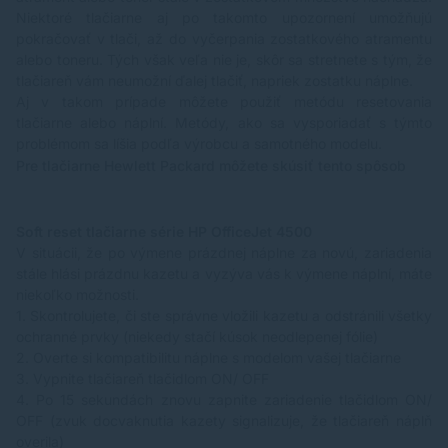
Niektoré tlačiarne aj po takomto upozornení umožňujú
pokračovať v tlači, až do vyčerpania zostatkového atramentu
alebo toneru. Tých však veľa nie je, skôr sa stretnete s tým, že
tlačiareň vám neumožní ďalej tlačiť, napriek zostatku náplne.
Aj v takom prípade môžete použiť metódu resetovania
tlačiarne alebo náplní. Metódy, ako sa vysporiadať s týmto
problémom sa líšia podľa výrobcu a samotného modelu.
Pre tlačiarne Hewlett Packard môžete skúsiť tento spôsob
Soft reset tlačiarne série HP OfficeJet 4500
V situácii, že po výmene prázdnej náplne za novú, zariadenia
stále hlási prázdnu kazetu a vyzýva vás k výmene náplní, máte
niekoľko možnosti.
1.
Skontrolujete, či ste správne vložili kazetu a odstránili všetky
ochranné prvky (niekedy stačí kúsok neodlepenej fólie)
2.
Overte si kompatibilitu náplne s modelom vašej tlačiarne
3.
Vypnite tlačiareň tlačidlom ON/ OFF
4.
Po 15 sekundách znovu zapnite zariadenie tlačidlom ON/
OFF
(zvuk docvaknutia kazety signalizuje, že tlačiareň náplň
overila)