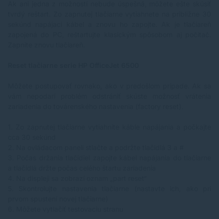
Ak ani jedna z možností nebude úspešná, môžete ešte skúsiť
tvrdý reštart. Zo zapnutej tlačiarne vytiahnete na približne 30
sekúnd napájací kábel a znovu ho zapojte. Ak je tlačiareň
zapojená do PC, reštartujte klasickým spôsobom aj počítač.
Zapnite znovu tlačiareň.
Reset tlačiarne serie HP OfficeJet 6500
Môžete postupovať rovnako, ako v predošlom prípade. Ak sa
vám nepodarí problém odstrániť skúste možnosť vrátenia
zariadenia do továrenského nastavenia (factory reset).
1.
Zo zapnutej tlačiarne vytiahnite káble napájania a počkajte
cca 30 sekúnd
2.
Na ovládacom paneli stlačte a podržte tlačidlá 3 a #
3.
Počas držania tlačidiel zapojte kábel napájania do tlačiarne
a tlačidlá držte počas celého štartu zariadenia
4.
Na displeji sa zobrazí oznam „part reset“
5.
Skontrolujte nastavenia tlačiarne (nastavte ich, ako pri
prvom spustení novej tlačiarne)
6.
Môžete vytlačiť testovaciu stranu