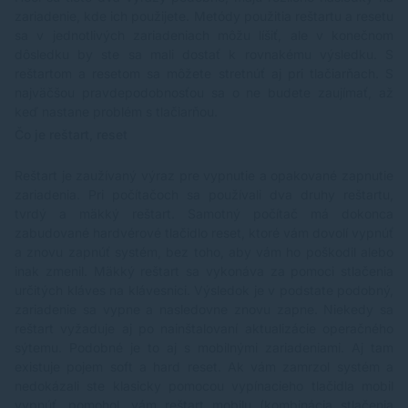
zariadenie, kde ich použijete. Metódy použitia reštartu a resetu
sa v jednotlivých zariadeniach môžu líšiť, ale v konečnom
dôsledku by ste sa mali dostať k rovnakému výsledku. S
reštartom a resetom sa môžete stretnúť aj pri tlačiarňach. S
najväčšou pravdepodobnosťou sa o ne budete zaujímať, až
keď nastane problém s tlačiarňou.
Čo je reštart, reset
Reštart je zaužívaný výraz pre vypnutie a opakované zapnutie
zariadenia. Pri počítačoch sa používali dva druhy reštartu,
tvrdý a mäkký reštart. Samotný počítač má dokonca
zabudované hardvérové tlačidlo reset, ktoré vám dovolí vypnúť
a znovu zapnúť systém, bez toho, aby vám ho poškodil alebo
inak zmenil. Mäkký reštart sa vykonáva za pomoci stlačenia
určitých kláves na klávesnici. Výsledok je v podstate podobný,
zariadenie sa vypne a nasledovne znovu zapne. Niekedy sa
reštart vyžaduje aj po nainštalovaní aktualizácie operačného
sýtemu. Podobné je to aj s mobilnými zariadeniami. Aj tam
existuje pojem soft a hard reset. Ak vám zamrzol systém a
nedokázali ste klasicky pomocou vypínacieho tlačidla mobil
vypnúť, pomohol, vám reštart mobilu (kombinácia stlačenia