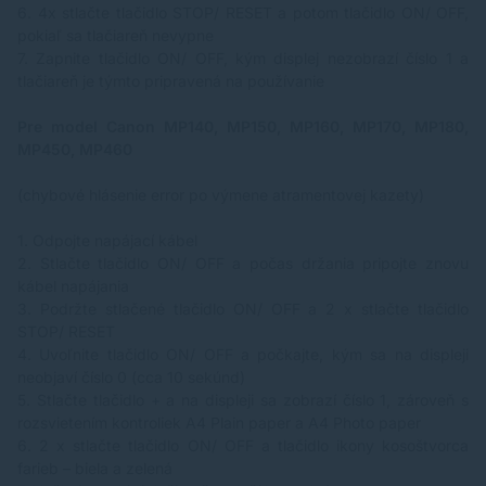
6.
4x stlačte tlačidlo STOP/ RESET a potom tlačidlo ON/ OFF,
pokiaľ sa tlačiareň nevypne
7.
Zapnite tlačidlo ON/ OFF, kým displej nezobrazí číslo 1 a
tlačiareň je týmto pripravená na používanie
Pre model Canon MP140, MP150, MP160, MP170, MP180,
MP450, MP460
(chybové hlásenie error po výmene atramentovej kazety)
1.
Odpojte napájací kábel
2.
Stlačte tlačidlo ON/ OFF a počas držania pripojte znovu
kábel napájania
3.
Podržte stlačené tlačidlo ON/ OFF a 2 x stlačte tlačidlo
STOP/ RESET
4.
Uvoľnite tlačidlo ON/ OFF a počkajte, kým sa na displeji
neobjaví číslo 0 (cca 10 sekúnd)
5.
Stlačte tlačidlo + a na displeji sa zobrazí číslo 1, zároveň s
rozsvietením kontroliek A4 Plain paper a A4 Photo paper
6.
2 x stlačte tlačidlo ON/ OFF a tlačidlo ikony kosoštvorca
farieb – biela a zelená