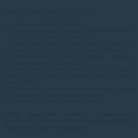
Ďalšia z možností pozostáva z týchto krokov:
1.
Zapnite tlačiareň ON/ OFF tlačidlom
2.
Otvorte kryt, počkajte kým sa časť, kde sú cartridge zastaví
v polohe, ktorá vám umožní ich vytiahnutie
3.
Odpojte napájací kábel a vyberte kazety (tie nesmú byť
vybraté z tlačiarne dlhšie, ako 30 minút (na to si dajte pozor)
4.
Skontrolujte kazety, či nie sú znečistené zaschnutým
atramentom alebo inými nečistotami
5.
Navlhčite mäkkú, bavlnenú handričku alebo vlhčený čistiaci
obrúsok (na to určený) do destilovanej vody a vyčistite
medené plôšky
6.
Chvíľu nechajte vyschnúť a očistené atramentové náplne
znovu zasuňte do časti pre kazety a zavrite kryt
7.
Zapojte napájací kábel do tlačiarne a zapnite ju
POZOR: Nepoužívajte handričku s vypadávajúcimi
vláknami, k čisteniu nepoužívajte agresívnu tekutiny,
riedidlá, benzín alebo iné rozpúšťadlá!