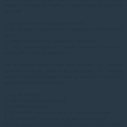
Pixma. V závislosti od modelu a ovládacie tlačidlá sa postup
môže líšiť.
1.
Zapnite tlačiareň a otvorte ponuku menu
2.
Na navigáciu v ponuke menu nastavenia použite smerové
šípky
3.
Prejdite na Nastavenia zariadenia a stlačte OK
4.
Teraz vyberte možnosť Obnoviť nastavenia a stlačením
tlačidla OK, ktorým spustíte obnovu
Keď v zariadení Canon PIXMA séria MG/ MP/ MX vymeníte
atramentovú kazetu, občas to spôsobí problém, ktorý môžete
odstrániť niekoľkými spôsobmi. nám sa osvedčila metóda BCH
resetovania atramentovej kazety.
1.
Vypnite tlačiareň
2.
Stlačte a podržte tlačidlo Stop
3.
Uvoľnite tlačidlo Stop
4.
Držte tlačidlo napájania a ešte 2 x stlačte tlačidlo Stop
5.
Po približne 30 sekundách sa na tlačiarni zobrazí „O“
6.
Pred opätovným stlačením tlačidla napájania stlačte tlačidlo