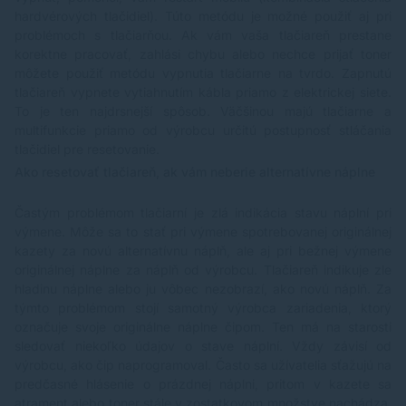
hardvérových tlačidiel). Túto metódu je možné použiť aj pri
problémoch s tlačiarňou. Ak vám vaša tlačiareň prestane
korektne pracovať, zahlási chybu alebo nechce prijať toner
môžete použiť metódu vypnutia tlačiarne na tvrdo. Zapnutú
tlačiareň vypnete vytiahnutím kábla priamo z elektrickej siete.
To je ten najdrsnejší spôsob. Väčšinou majú tlačiarne a
multifunkcie priamo od výrobcu určitú postupnosť stláčania
tlačidiel pre resetovanie.
Ako resetovať tlačiareň, ak vám neberie alternatívne náplne
Častým problémom tlačiarní je zlá indikácia stavu náplní pri
výmene. Môže sa to stať pri výmene spotrebovanej originálnej
kazety za novú alternatívnu náplň, ale aj pri bežnej výmene
originálnej náplne za náplň od výrobcu. Tlačiareň indikuje zle
hladinu náplne alebo ju vôbec nezobrazí, ako novú náplň. Za
týmto problémom stojí samotný výrobca zariadenia, ktorý
označuje svoje originálne náplne čipom. Ten má na starosti
sledovať niekoľko údajov o stave náplní. Vždy závisí od
výrobcu, ako čip naprogramoval. Často sa užívatelia sťažujú na
predčasné hlásenie o prázdnej náplni, pritom v kazete sa
atrament alebo toner stále v zostatkovom množstve nachádza.