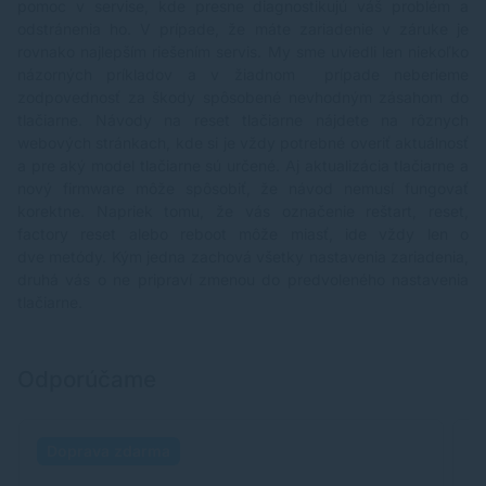
pomoc v servise, kde presne diagnostikujú váš problém a
odstránenia ho. V prípade, že máte zariadenie v záruke je
rovnako najlepším riešením servis. My sme uviedli len niekoľko
názorných príkladov a v žiadnom prípade neberieme
zodpovednosť za škody spôsobené nevhodným zásahom do
tlačiarne. Návody na reset tlačiarne nájdete na rôznych
webových stránkach, kde si je vždy potrebné overiť aktuálnosť
a pre aký model tlačiarne sú určené. Aj aktualizácia tlačiarne a
nový firmware môže spôsobiť, že návod nemusí fungovať
korektne. Napriek tomu, že vás označenie reštart, reset,
factory reset alebo reboot môže miasť, ide vždy len o
dve metódy. Kým jedna zachová všetky nastavenia zariadenia,
druhá vás o ne pripraví zmenou do predvoleného nastavenia
tlačiarne.
Odporúčame
Doprava zdarma