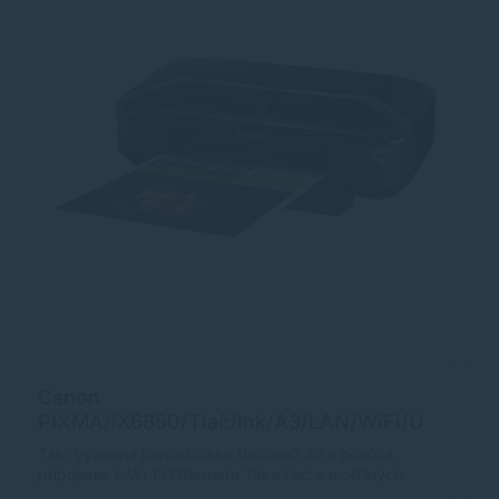
Canon
E
PIXMA/iX6850/Tlač/Ink/A3/LAN/WiFi/U
E
SB 8747B006
C
Táto výkonná kanceláriská tlačiareň A3+ ponúka
Zí
pripojenie k Wi-Fi Ethernetu Take tlač z mobilných
re
zariadení. 5 samostatných inkoustov poskytuje
s