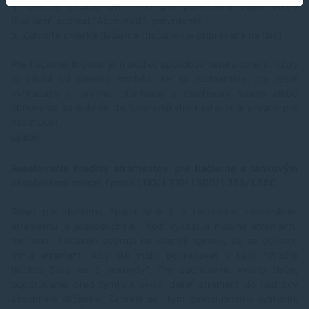
4.
Stlačte tlačidlo OK ( 1x) pre potvrdenie Vašej voľby
(tlačiareň zobrazí "Accepted", potvrdené)
5.
Zatvorte dvierka tlačiarne (tlačiareň je pripravená na tlač)
Pre tlačiarne Brother je niekoľko spôsobov resetu toneru, vždy
to závisí od daného modelu. Ak sa rozhodnete pre reset
vyhľadajte si presné informácie o resetovaní toneru alebo
obnovenia zariadenia do továrenského nastavenia presne pre
váš model.
Epson
Resetovanie hladiny atramentov pre tlačiarne s tankovým
zásobníkom model Epson L110/ L210/ L300/ L355/ L550
Reset pre tlačiarne Epson série L s tankovým zásobníkom
atramentu je jednoduchšie. Keď vykazuje hladina atramentu
minimum, tlačiareň zobrazí na displeji správu, že sa čoskoro
minie atrament. Aby ste mohli pokračovať v tlači "Stlačte
tlačidlo Stop na 3 sekundy". Pre zachovanie kvality tlače,
odporúčame pred týmto krokom doliať atrament do nádržky
zásobníka tlačiarne. Zabráni sa tým zavzdušneniu systému,