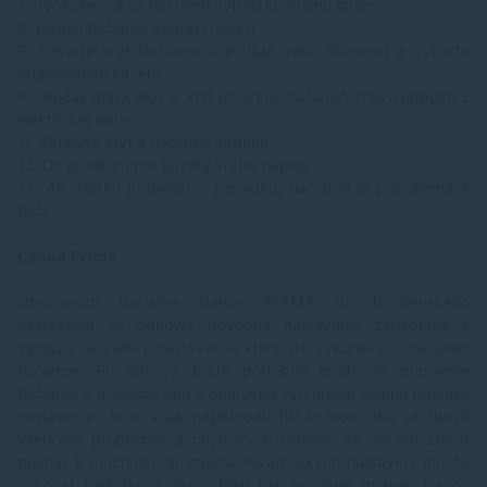
7.
Vyčkajte pokiaľ tlačiareň vytlačí kontrolnú stranu
8.
Displej tlačiarne zobrazí číslo 0
9.
Otvorte kryt tlačiarne (nie však veko skenera) a vyberte
atramentové kazety
10.
Počas doby, ako je kryt otvorený tlačiareň znovu odpojte z
elektrickej siete
11.
Zatvorte kryt a tlačiareň zapnite
12.
Do priestoru pre kazety vráťte náplne
13.
Ak všetko prebehlo v poriadku, tlačiareň je pripravená k
tlači
Canon Pixma
Obnovením tlačiarne Canon PIXMA do továrenského
nastavenia sa obnovia pôvodné nastavenie zariadenia a
vymažú sa všetky nastavenia, ktoré ste vykonali po zakúpení
tlačiarne. Po obnove bude potrebné opätovné pripojenie
tlačiarne k domácej sieti a opätovné vytvorenie celého procesu
nastavenia. Je to však najjednoduchší spôsob, ako sa zbaviť
všetkých problémov a chybových hlásení. Ak chcete získať
prístup k možnosti obnovenia továrenských nastavení musíte
vykonať niekoľko krokov. Platí pre vybrané modely Canon