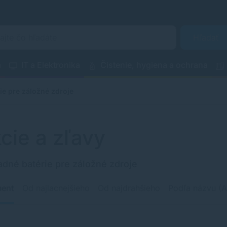
Hľadať
a
IT a Elektronika
Čistenie, hygiena a ochrana
ie pre záložné zdroje
cie a zľavy
dné batérie pre záložné zdroje
ment
Od najlacnejšieho
Od najdrahšieho
Podľa názvu (A