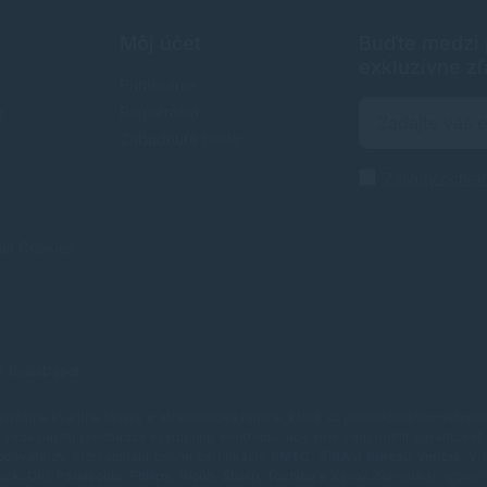
Môj účet
Buďte medzi p
exkluzívne zľ
Prihlásenie
e
Registrácia
Zabudnuté heslo
Zásady ochra
nia Cookies
od
TonerDepot
.
nášame kvalitné tonery a atramentové náplne, ktoré sú plnohodnotnou náhradou
rada náplní prechádza výstupnou kontrolou, aby sme vám mohli garantovať 
vateľov, ktorí spĺňajú prísne certifikácie
SMTC, SIRA a Bureau Veritas
.
V 
ark, OKI, Panasonic, Philips, Ricoh, Sharp, Toshiba a Xerox
.
Neviete si vybra