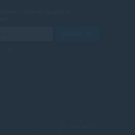
rvými a objavte novinky aj
avy!
Odoslať
ny osobných údajov
 za originály – za výrazne výhodnejšie ceny. Tlačte viac,
maximálnu spoľahlivosť a bezproblémový chod tlačiarne.
ponuke nájdete náplne pre značky
HP, Canon, Samsung,
ť? Radi vám poradíme na
02 772 770 60
– rýchlo, odborne a