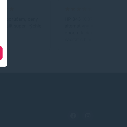
e odporúčam, ceny
HP 343 (C8766EE) color -
 kvalít super, rýchle
alternatívny mi po dvoch
ie
dnoch tlaciaren odmieta
nacitat s hlasenim ze je…