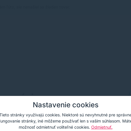
ám ľúto, ale nenašiel sa žiaden tovar.
azníci
Nastavenie cookies
sľubov nechávame hovoriť našich klientov.
Tieto stránky využívajú cookies. Niektoré sú nevyhnutné pre správn
fungovanie stránky, iné môžeme používať len s vaším súhlasom. Mát
možnosť odmietnuť voliteľné cookies.
Odmietnuť.