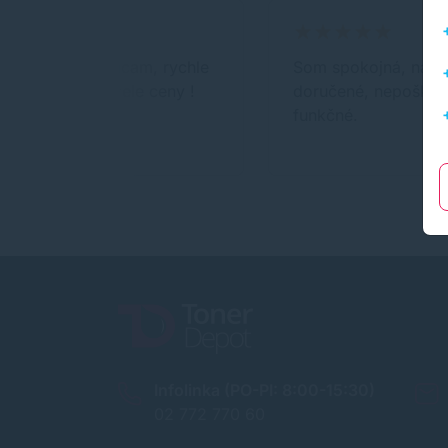
Urcite odporucam, rychle
Som spokojná, nápln
dodanie a skvele ceny !
doručené, nepoškod
funkčné.
Infolinka (PO-PI: 8:00-15:30)
02 772 770 60