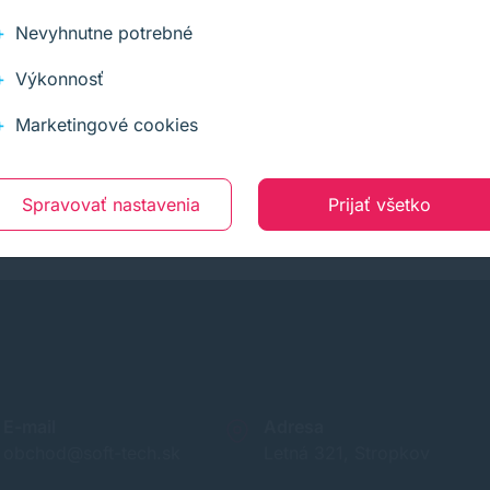
Nevyhnutne potrebné
e boli
Jednduchy sposob
Určit
Výkonnosť
ené a
objednavky, rychle
nižšie,
Marketingové cookies
dodanie, caste akcie. som
dodan
spokojny
Spravovať nastavenia
Prijať všetko
E-mail
Adresa
obchod@soft-tech.sk
Letná 321, Stropkov