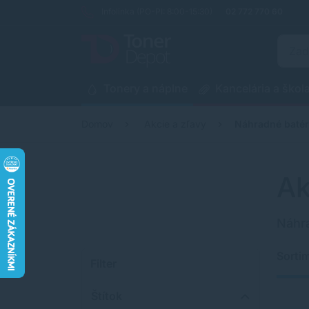
Infolinka (PO-PI: 8:00-15:30)
02 772 770 60
Tonery a náplne
Kancelária a škol
Domov
Akcie a zľavy
Náhradné batér
Ak
Náhra
Sorti
Filter
Štítok