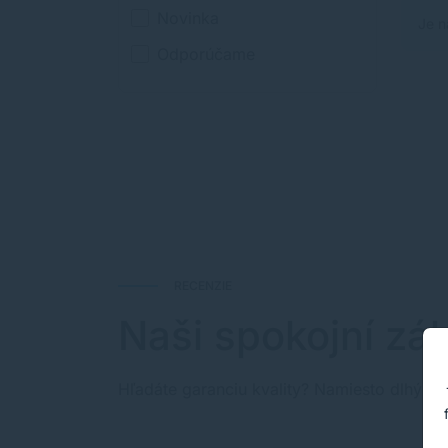
Novinka
Je n
Odporúčame
RECENZIE
Naši spokojní zák
Hľadáte garanciu kvality? Namiesto dlhých 