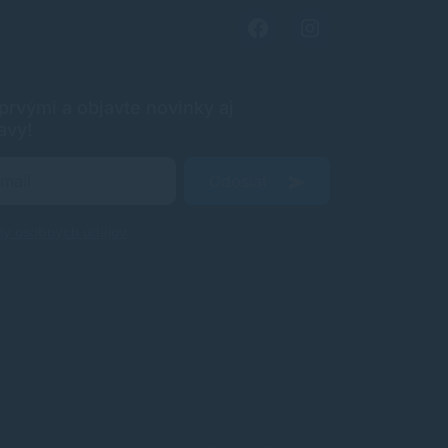
rvými a objavte novinky aj
avy!
Odoslať
ny osobných údajov