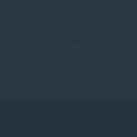
ucam v nom
promtné riešenie
ovat.
objednávky rýchlosť
dodania-už nasl.deň
výhodné ceny funkčnosť
bez problémov-OK