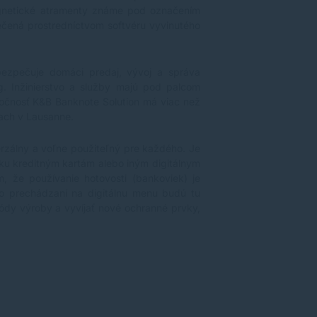
magnetické atramenty známe pod označením
ečená prostredníctvom softvéru vyvinutého
ezpečuje domáci predaj, vývoj a správa
g. Inžinierstvo a služby majú pod palcom
očnosť K&B Banknote Solution má viac než
ach v Lausanne.
erzálny a voľne použiteľný pre každého. Je
 ku kreditným kartám alebo iným digitálnym
, že používanie hotovosti (bankoviek) je
 o prechádzaní na digitálnu menu budú tu
ódy výroby a vyvíjať nové ochranné prvky,