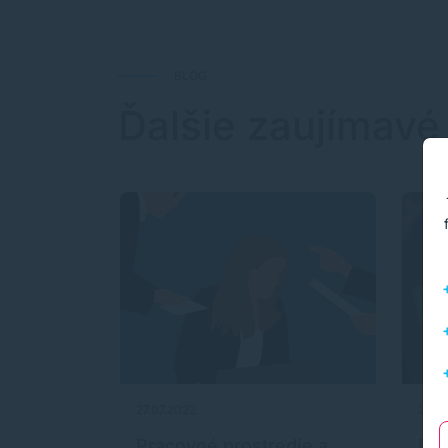
BLOG
Ďalšie zaujímavé
27.07.2022
23.10
škodené
Pracovné prostredie a
Pre