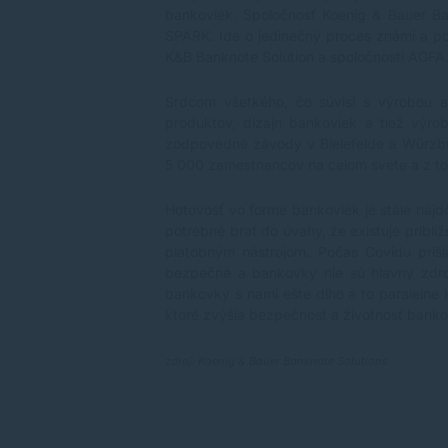
bankoviek. Spoločnosť Koenig & Bauer Ba
SPARK. Ide o jedinečný proces známi a po
K&B Banknote Solution a spoločnosti AGFA
Srdcom všetkého, čo súvisí s výrobou 
produktov, dizajn bankoviek a tiež výro
zodpovedné závody v Bielefelde a Würzbu
5 000 zamestnancov na celom svete a z t
Hotovosť vo forme bankoviek je stále najd
potrebné brať do úvahy, že existuje pribl
platobným nástrojom. Počas Covidu prišl
bezpečné a bankovky nie sú hlavný zdroj
bankovky s nami ešte dlho a to paralelne
ktoré zvýšia bezpečnosť a životnosť banko
zdroj: Koenig & Bauer Banknote Solutions