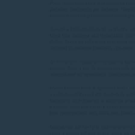
Počet bankoviek, ktoré sú v obehu na celo
platidlom dostupným pre každého. Najväčš
Banknote Solution je kľúčovým hráčom pre 
Špeciálne tlačiarenské stroje, originálny 
ktorá bola založená ako Organizácia Gior
SICPA. Spolu so sofistikovanými tlačiare
Solution) sú následne bankovky vytvorené 
Za konečným výsledkom vytlačenej bankov
procesy tlače a pre tie najbezpečnejšie 
skomplikovať jej reprodukciu. Švajčiarska
Prvým krokom tlače je aplikácia farby jed
s požadovanými prvkami. Nasleduje apliká
bankovky, co je zároveň aj ochranný prvok
a balenie. Skôr než dôjde k týmto procesom
bola zabezpečená najvyššia kvalita bankov
Bezpečnosť bankovky je podmienená viditeľ
farby a všetky ostatné prvky, ktoré sú vi