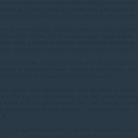
m svete je každým rokom čoraz viac. Pri samotnej výrobe sa inovujú 
í dôraz sa pri výrobe kladie na ochranné prvky a tým pádom boj pr
globálny bankový priemysel a väčšina bankoviek je vytvorená vďaka 
softvér na návrh bankoviek, predtlačové riešenia a unikátne bezpečn
i v roku 1952. Od roku 2001 je súčasťou skupiny Koenig & Bauer. 
nskými strojmi a konečnými riešeniami bezpečnostnej tlače Koeni
týmito spoločnosťami sprístupnené centrálnym bankám a ďalším špec
ky stojí niekoľko procesov. Ich počet závisí od stupňa bezpečno
bankovky je tých procesov osem. Cieľom je vyrobiť bankovku, ktorá
 bankovka a frank sa vyrábajú práve v ôsmich procesoch.
ným strojom, ktorý tlačí obojstranne. Teda simultánne na prednú 
cia fólie a proces mikroperforácie, co je ďalší prvok bezpečnosti
. Ďalšími krokmi sú očíslovanie bankoviek a nanesenie laku. Finá
 je potrebné vytvoriť dizajn bankovky a vyrobiť tlačové formy. Tie m
iek.
nými aj neviditeľnými prvkami, ktoré nesie. Od vodoznakov až po 
diteľné len z určitého uhla. Kombinácia rôznych možností tak ponú