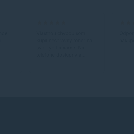
inde
Vlastnou chybou som
Odpor
u
kúpil nesprávny toner na
nakup
svoj typ tlačiarne. Na
telefóne dostupný a…