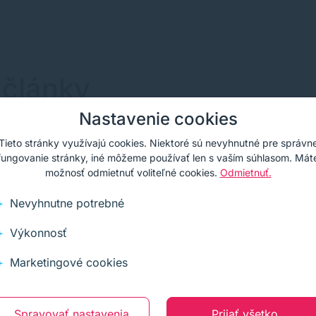
 články
Nastavenie cookies
Tieto stránky využívajú cookies. Niektoré sú nevyhnutné pre správn
fungovanie stránky, iné môžeme používať len s vaším súhlasom. Mát
možnosť odmietnuť voliteľné cookies.
Odmietnuť.
Nevyhnutne potrebné
Výkonnosť
Marketingové cookies
.2017
27.12.2022
Spravovať nastavenia
Prijať všetko
čo je dôležité
Ako efektívne archivo