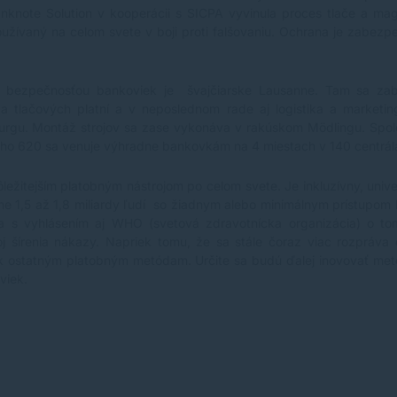
nknote Solution v kooperácii s SICPA vyvinula proces tlače a 
užívaný na celom svete v boji proti falšovaniu. Ochrana je zabezp
.
a bezpečnosťou bankoviek je švajčiarske Lausanne. Tam sa zab
ba tlačových platní a v neposlednom rade aj logistika a marketin
rgu. Montáž strojov sa zase vykonáva v rakúskom Mödlingu. Spol
oho 620 sa venuje výhradne bankovkám na 4 miestach v 140 centrál
ôležitejším platobným nástrojom po celom svete. Je inkluzívny, univ
ižne 1,5 až 1,8 miliardy ľudí so žiadnym alebo minimálnym prístupom
a s vyhlásením aj WHO (svetová zdravotnícka organizácia) o tom
 šírenia nákazy. Napriek tomu, že sa stále čoraz viac rozpráva
 k ostatným platobným metódam. Určite sa budú ďalej inovovať met
viek.