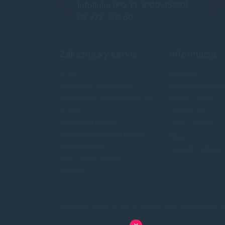
Infolinka (PO-PI: 8:00-15:30)
02 772 770 60
Zákaznícky servis
Informácie
O nás
Novinky
Obchodné podmienky
Najpredavánejši
Reklamácia a odstúpenie od
Akcie a zľavy
zmluvy
Výrobcovia
Doprava a platba
Testy tlačiarní
Ochrana osobných údajov
Blog
Veľkoobchod
Upraviť nastave
FAQ - časté otázky
Kontakt
Spoľahlivé náplne do tlačiarní, ktoré šetria Vaše peniaze 