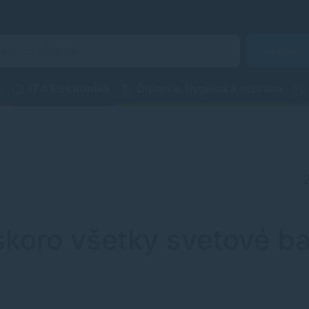
Hľadať
a
IT a Elektronika
Čistenie, hygiena a ochrana
 skoro všetky svetové b