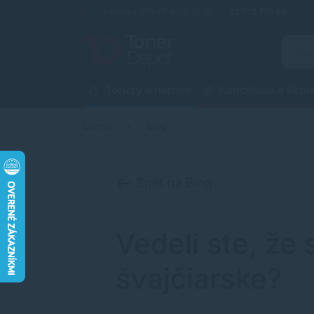
Infolinka (PO-PI: 8:00-15:30)
02 772 770 60
Tonery a náplne
Kancelária a škol
Domov
Blog
Späť na Blog
Vedeli ste, že
švajčiarske?