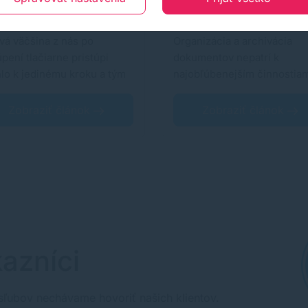
tavenie tlače
dokumenty
vá väčšina z nás po
Organizácia a archivácia
pení tlačiarne pristúpi
dokumentov nepatrí k
lo k jedinému kroku a tým
najobľúbenejším činnostia
ripojenie…
kancelárii, no napriek…
Zobraziť článok
Zobraziť článok
azníci
sľubov nechávame hovoriť našich klientov.