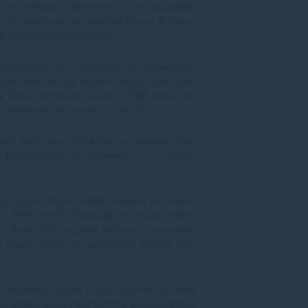
ich vlastnosti a bezpečnosť. Sú v podstate
oti falšovaniu. Spoločnosť Koenig & Bauer
švajčiarskej technológii.
ostné prvky vyvinula práve táto spoločnosť,
Špeciálne tlačové farby dodáva spoločnosť
g & Bauer Banknote Solution (K&B Banknote
iálnym tlačiarňam na ich výrobu.
sti bankovky. Potrebné sú najmenej štyri
 bude odolná voči falšovaniu a co najviac
aj zadnú stranu. Ďalším krokom je sirotlač
. Krok, ktorý následuje je výroba reliéfu
lnym krokom je orezanie hotových bankoviek
usia spĺňať tie najprísnejšie kritéria, aby
ochranné vlákna, kvality papiera, tlačovej
ka širokú škálu možnosti na personalizáciu