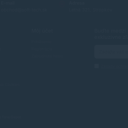
E-mail
Adresa
obchod@soft-tech.sk
Letná 321, Stropkov
Môj účet
Buďte medzi p
exkluzívne zľ
Prihlásenie
e
Registrácia
Zabudnuté heslo
Zásady ochra
nia Cookies
od
TonerDepot
.