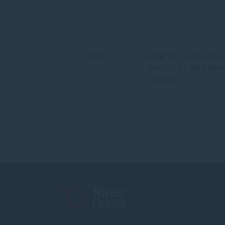
super, prišlo veľmi rýchlo
tovar bol v ponuke 
som ho za taku cen
nenašla