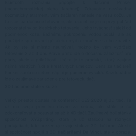
Bluetooth rozhrania pripojíte k tlačiarni Prinker
(monochromatickej alebo farebnej). Zdravotne nezávadný
kozmetický atrament, vám tlačiareň nanesie na vašu kožu. Je
to síce iba dočasné tetovanie, ale rozdiel nie je na prvý pohľad
rozoznateľný od klasického tetovania. Jeho trvácnosť záleží od
podmienok kože. Bežnému pokropeniu vodou odolá, ale ak
použijete sprchovací gél alebo mydlo zaručene sa ho zbavíte.
Ak by ste si miesto neumývali, možno by vám vydržalo
tetovanie 2 až 3 dni. Práve preto ide o dočasnú záležitosť pre
párty, akcie a príležitosti.
Určite je to produkt, ktorý zaujme
najmä mladých ľudí a kreatívnych umelcov. Cena za tlačiareň
Prinker spolu so setom náplní je pomerne vysoká. Každopádne
ide o zaujímavé zariadenie pre tetovaciu tlač.
3D tlačiarne stále v kurze
Veľký priestor dostala na konferencii
CES 2020
aj 3D tlač. Tá
už má svoju premiéru dávno za sebou, ale stále je čo
zdokonaľovať a posúvať sa až k 4D tlači. Zaujímavé boli stánky
spoločnosti
XYZpriting
, ktorá je už stálicou na rôznych
podujatiach, kde prezentuje svoje stolové 3D tlačiarne. Ak ste
si spoločnosť spojili s
3D tlačiarňami Da Vinci
, ste v obraze.