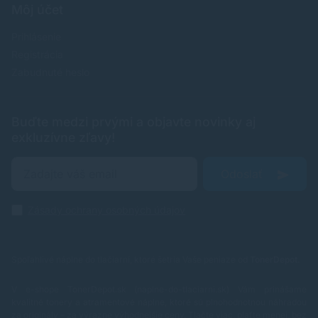
Môj účet
Prihlásenie
Registrácia
Zabudnuté heslo
Buďte medzi prvými a objavte novinky aj
exkluzívne zľavy!
Odoslať
Zásady ochrany osobných údajov
Spoľahlivé náplne do tlačiarní, ktoré šetria Vaše peniaze od
TonerDepot
.
V e-shope TonerDepot.sk (naplne-do-tlaciarni.sk) Vám prinášame
kvalitné tonery a atramentové náplne, ktoré sú plnohodnotnou náhradou
za originály – za výrazne výhodnejšie ceny. Tlačte viac, plaťte menej, bez