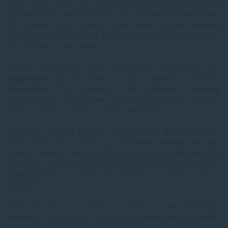
Nový model, ktorý táto rýchlorastúca Taiwanská spoločnosť
predstavila na tohtoročnom CES-e s označením
Da Vinci Color
5D
vzbudil veľký záujem. Tento model ponúka l
aserové
gravírovanie
a
2D tlač na papier
. Cieľovou skupinou by mali
byť dizajnéri a malé podniky.
Ďalšou spoločnosťou, ktorá prezentovala 3D tlačiareň bola
Snapmaker
a jej nový model 3 v 1. Nová generácia zariadenia
Snapmaker 2.0
kombinuje
3D tlačiareň, laserové
gravírovanie
a
CNC frézku
. Má rozšírenú dátovú zbernicu
CAN pre rýchly bezdrôtový prenos informácií.
Francúzky výrobca
Volumic - Imprimantes 3D
si odniesol z
CES-u 2020, dve ocenenia za zariadenie
STREAM Ultra SC
.
Jedno v kategórii Inovácie 3D tlače, druhé za udržateľnosť a
eko-dizajn. Pre tento model boli spustené na stránke výrobcu
predobjednávky už minulý rok v novembri s uvádzacou cenou
5 980 €.
Okrem 3D tlačiarní sa dostalo pozornosti aj novému modelu
3D
skeneru
, od kanadskej spoločnosti
peel3d
. Model
peel3D