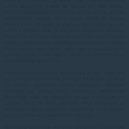
2CAD
je profesionálny 3D skener, ktorý dokáže skenované
súbory
exportovať priamo do súboru pre CAD softvér
.
Podpora kompatibilných programov CAD je výborná, počnúc
SOLIDWORKS, Inventor, PTC a ďalšími. Princíp 3D skeneru
spočíva v tom, že skener aj objekt sa môžu pohybovať a vy
uvidíte v reálnom čase, čo ste počas skenovania vynechali.
Najlepšie je, že skener zvládne rôzne povrchy, ako sú kovové
odliatky, hlinené modely, keramika a porcelán, kameň, murivo,
plasty, tkaninu, kožu, maľbu, sochy, ľudí a organické formy.
Výrobca ponúka aj svoj vlastný softvér s množstvom funkcií,
ktorým uľahčuje celý proces.
Ani automobilový priemysel nezaostáva v 3D tlači. Alebo skôr
vo využívaní niektorých častí pri výrobe automobilov pomocou
3D tlačiarní. Švajčiarsky výrobca automobilov
Rinspeed
predstavil na CES-e 2020 autonomny
elektromobil
MetroSnap
, ktorý má modulárny koncept s vymeniteľnými
kabínami Pods. Tie môže používateľ ľahko namontovať na
podvozok nazývaný skateboard. Zaujímavé je, že 30 rôznych
časti automobilu sú vyrobené na 3D tlačiarňach.
Kozmetický sektor mal tiež svoje zastúpenie. Juhokórejská