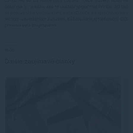
dávno nie sú iba rôzne typy papiera. Tlačiť môžete skoro na
čokoľvek aj na kožu, ako to ukázala spoločnosť Prinker. 3D tlač
sa posúva stále viac ku kombinácii 3D tlače a inej technológie v
jednom univerzálnom zariadení. Každopádne aj tohtoročný CES
priniesol veľa zaujímavého.
BLOG
Ďalšie zaujímavé články