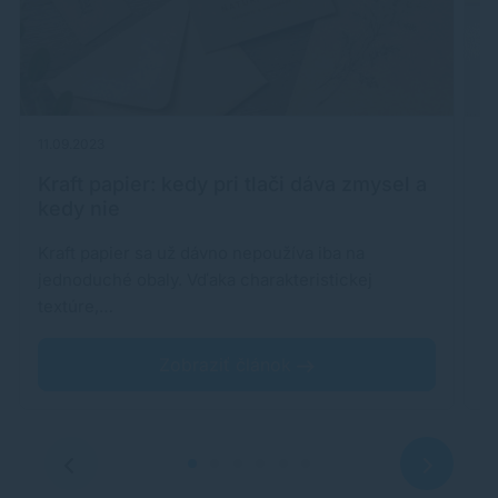
11.09.2023
22
Kraft papier: kedy pri tlači dáva zmysel a
P
kedy nie
Kraft papier sa už dávno nepoužíva iba na
Aj
jednoduché obaly. Vďaka charakteristickej
n
textúre,…
Zobraziť článok