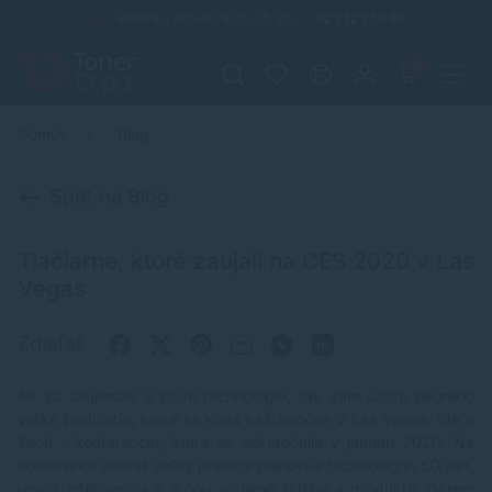
Infolinka (PO-PI: 8:00-15:30)
02 772 770 60
0
Domov
Blog
Späť na Blog
Tlačiarne, ktoré zaujali na CES 2020 v Las
Vegas
Zdieľať
Ak sa zaujímate o nové technológie, tak vám určite neuniklo
veľké podujatie, ktoré sa koná každoročne v Las Vegas. Ide o
Tech - konferenciu, ktorá sa uskutočnila v januári 2020. Na
konferencii dostali veľký priestor najnovšie technológie, 5G sieť,
umelá inteligencia a s ňou spojené služby a produkty. Okrem