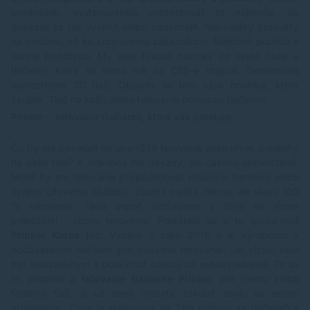
prednášok, vystavovatelia prezentovali to najlepšie, čo
dokázali za rok vyvinúť alebo zdokonaliť. Nie všetky produkty
sa dostanú, až ku koncovému zákazníkovi. Niektoré skončia v
rovine prototypu. My sme hľadali novinky zo sveta tlače a
tlačiarní, ktoré sa tento rok na CES-e objavili. Dominovala
samozrejme 3D tlač. Objavila sa tam však novinka, ktorá
zaujala. Tlač na kožu alebo tetovanie pomocou tlačiarne.
Prinker - tetovacia tlačiareň, ktorá vás potetuje
Čo by ste povedali na okamžité tetovanie akejkoľvek predlohy
na vaše telo? A dokonca nie navždy, ale časovo obmedzené.
Mohli by ste tetovanie prispôsobovať módnym trendom alebo
svojmu citovému obdobiu. Žiadna maľba Henou, ale skoro 100
% tetovanie. Teda aspoň vzhľadovo v štýle na rôzne
príležitosti - rôzne tetovanie.
Postarala sa o to spoločnosť
Prinker Korea Inc.
Vznikla v roku 2015 a je výrobcom a
dodávateľom tlačiarní pre dočasné tetovanie. Jej víziou bolo
byť inšpiratívnym a poskytnúť nástroj na sebavyjadrenie. To sa
im podarilo a
tetovacie
tlačiarne Prinker
pre čiernu alebo
farebnú tlač, si už dnes môžete zakúpiť spolu so setom
atramentov. Cena je stanovená na 269 dolárov za tlačiareň s