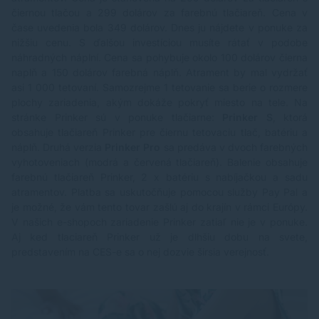
čiernou tlačou a 299 dolárov za farebnú tlačiareň. Cena v
čase uvedenia bola 349 dolárov. Dnes ju nájdete v ponuke za
nižšiu cenu. S ďalšou investíciou musíte rátať v podobe
náhradných náplní. Cena sa pohybuje okolo 100 dolárov čierna
naplň a 150 dolárov farebná náplň. Atrament by mal vydržať
asi 1 000 tetovaní. Samozrejme 1 tetovanie sa berie o rozmere
plochy zariadenia, akým dokáže pokryť miesto na tele. Na
stránke Prinker sú v ponuke tlačiarne:
Prinker S
, ktorá
obsahuje tlačiareň Prinker pre čiernu tetovaciu tlač, batériu a
náplň. Druhá verzia
Prinker Pro
sa predáva v dvoch farebných
vyhotoveniach (modrá a červená tlačiareň). Balenie obsahuje
farebnú tlačiareň Prinker, 2 x batériu s nabíjačkou a sadu
atramentov. Platba sa uskutočňuje pomocou služby Pay Pal a
je možné, že vám tento tovar zašlú aj do krajín v rámci Európy.
V našich e-shopoch zariadenie Prinker zatiaľ nie je v ponuke.
Aj ked tlaciareň Prinker už je dlhšiu dobu na svete,
predstavením na CES-e sa o nej dozvie širsia verejnosť.