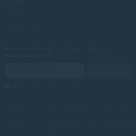
Môj účet
Prihlásenie
Registrácia
Zabudnuté heslo
Buďte medzi prvými a objavte novinky aj
exkluzívne zľavy!
Odoslať
Zásady ochrany osobných údajov
Spoľahlivé náplne do tlačiarní, ktoré šetria Vaše peniaze od
TonerDepot
.
V e-shope TonerDepot.sk (naplne-do-tlaciarni.sk) Vám prinášame
kvalitné tonery a atramentové náplne, ktoré sú plnohodnotnou náhradou
za originály – za výrazne výhodnejšie ceny. Tlačte viac, plaťte menej, bez