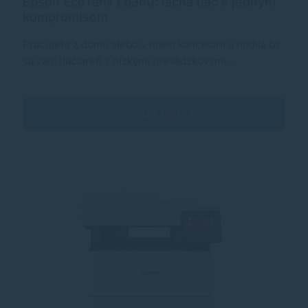
Epson EcoTank L6360: lacná tlač s jedným
kompromisom
Pracujete z domu alebo v malej kancelárii a hodila by
sa vám tlačiareň s nízkymi prevádzkovými…
Zobraziť test