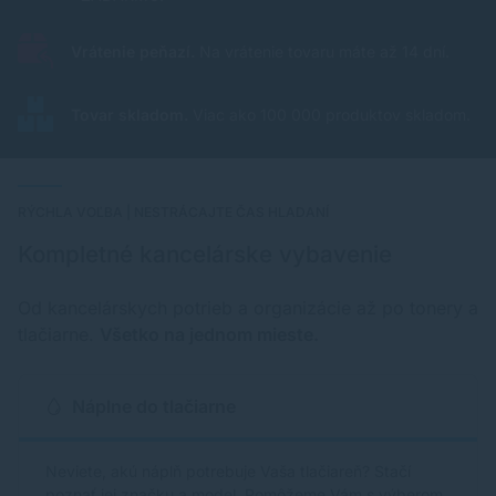
Vrátenie peňazí.
Na vrátenie tovaru máte až 14 dní.
Tovar skladom.
Viac ako 100 000 produktov skladom.
RÝCHLA VOĽBA | NESTRÁCAJTE ČAS HLADANÍ
Kompletné kancelárske vybavenie
Od kancelárskych potrieb a organizácie až po tonery a
tlačiarne.
Všetko na jednom mieste.
Náplne do tlačiarne
Neviete, akú náplň potrebuje Vaša tlačiareň? Stačí
poznať jej značku a model. Pomôžeme Vám s výberom