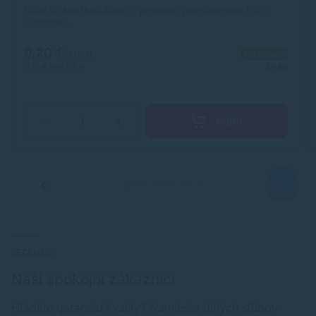
Obal na kreditnú kartu z pevného priehľadného PVC
materiálu.
0,20 €
s DPH
Na sklade
0,16 €
bez DPH
5+ ks
Kúpiť
−
+
RECENZIE
Naši spokojní zákazníci
Hľadáte garanciu kvality? Namiesto dlhých sľubov