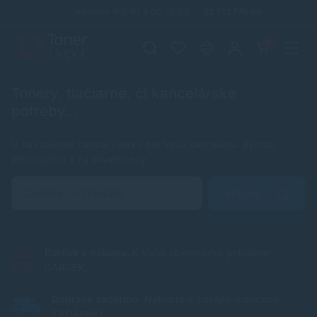
Infolinka (PO-PI: 8:00-15:30)
02 772 770 60
0
Tonery, tlačiarne, či kancelárske
potreby...
U nás nájdete naozaj všetko pre Vašu kanceláriu. Rýchlo,
jednoducho a za skvelé ceny.
Hľadať
Darček k nákupu.
K Vašej objednávke pribalíme
DARČEK.
Doprava zadarmo.
Nakúpte a získajte doručenie
ZADARMO.