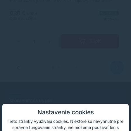
formátu A5 s počtom listov 20. Linajkový. Liniatúra 16
mm.
0,31 €
Na sklade
s DPH
0,25 €
bez DPH
1000+ ks
Kúpiť
−
+
SPOĽAHNITE SA NA NÁS
Profesionálne tonery a náplne do
Nastavenie cookies
tlačiarní
Tieto stránky využívajú cookies. Niektoré sú nevyhnutné pre
správne fungovanie stránky, iné môžeme používať len s