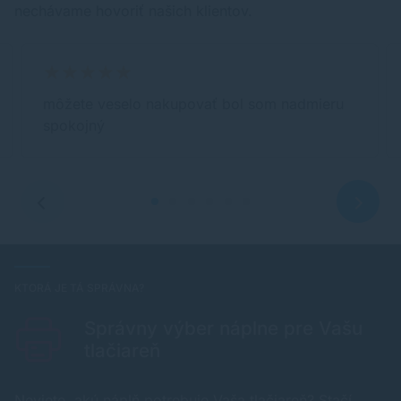
nechávame hovoriť našich klientov.
môžete veselo nakupovať bol som nadmieru
spokojný
KTORÁ JE TÁ SPRÁVNA?
Správny výber náplne pre Vašu
tlačiareň
Neviete, akú náplň potrebuje Vaša tlačiareň? Stačí