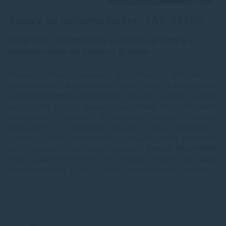
Tonery do tlačiarne Brother FAX-8070P
Originálne, alternatívne a prémiové tonery a
príslušenstvo do tlačiarní Brother
Objavte širokú ponuku originálnych, alternatívnych
(kompatibilných) a prémiových tonerov, náplní a príslušenstva
pre tlačiareň
Brother FAX-8070P
. Vyberte si kvalitné produkty
za výhodné ceny s garanciou spoľahlivej tlače. Pri našich
alternatívnych toneroch a náplniach získate funkčnosť
porovnateľnú s originálnymi kazetami. Naša spoločnosť je
poistená a nesie zodpovednosť za prípadné škody spôsobené
našimi produktmi vo vašom zariadení
Brother FAX-8070P
.
Vďaka praktickým filtrom ľahko nájdete vhodný toner alebo
náplň podľa farby a typu – originál, alternatíva alebo prémium.