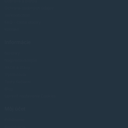
Doprava a platba
Ochrana osobných údajov
Veľkoobchod
FAQ - časté otázky
Kontakt
Informácie
Novinky
Najpredavánejšie
Akcie a zľavy
Výrobcovia
Testy tlačiarní
Blog
Upraviť nastavenia Cookies
Môj účet
Prihlásenie
Registrácia