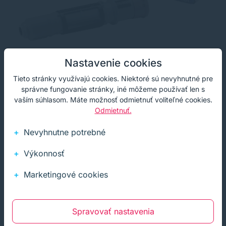
Nastavenie cookies
Tieto stránky využívajú cookies. Niektoré sú nevyhnutné pre
správne fungovanie stránky, iné môžeme používať len s
vaším súhlasom. Máte možnosť odmietnuť voliteľné cookies.
Odmietnuť.
Toner Brother TN-8000, TN8000, čierna
(black), originál
Nevyhnutne potrebné
Originálny laserový toner s kapacitou 2200 strán od
výrobcu Brother. S originálnym tonerom dosiahnete vždy
Výkonnosť
kvalitný výtlačok.
38,05 €
40,07 €
s DPH
Telefonicky
Marketingové cookies
30,93 €
bez DPH
Originálny
čierna
2200 strán
Spravovať nastavenia
Kúpiť
−
+