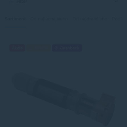
Filter
Sortiment
Od najlacnejšieho
Od najdrahšieho
Podľa 
Akcia
Darček
Cashback