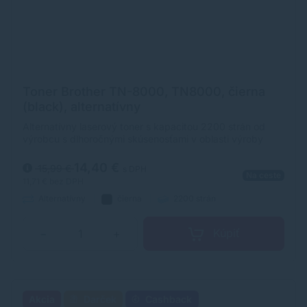
Toner Brother TN-8000, TN8000, čierna
(black), alternatívny
Alternatívny laserový toner s kapacitou 2200 strán od
výrobcu s dlhoročnými skúsenosťami v oblasti výroby
laserových tonerov. Toner je kvalitou porovnateľný s
originálnym laserovým tonerom.
14,40 €
15,99 €
s DPH
Na ceste
11,71 €
bez DPH
Alternatívny
čierna
2200 strán
Kúpiť
−
+
Akcia
Darček
Cashback