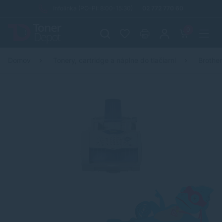
Infolinka (PO-PI: 8:00-15:30)
02 772 770 60
0
Domov
Tonery, cartridge a náplne do tlačiarní
Brothe