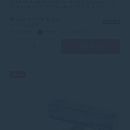
Značková tonerová kazeta TonerDepot Vám zabezpečí
vždy kvalitnú tlač. Jej kapacita je 2200 strán. Kvalita
tonerovej kazety TonerDepot je na úrovni originálneho
spotrebného materiálu.
17,75 €
20,91 €
s DPH
Na ceste
14,43 €
bez DPH
Prémium
čierna
2200 strán
Kúpiť
−
+
Akcia