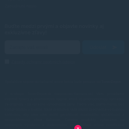
Zabudnuté heslo
Buďte medzi prvými a objavte novinky aj
exkluzívne zľavy!
Odoslať
Zásady ochrany osobných údajov
Spoľahlivé náplne do tlačiarní, ktoré šetria Vaše peniaze od
TonerDepot
.
V e-shope TonerDepot.sk (naplne-do-tlaciarni.sk) Vám prinášame
kvalitné tonery a atramentové náplne, ktoré sú plnohodnotnou náhradou
za originály – za výrazne výhodnejšie ceny. Tlačte viac, plaťte menej, bez
kompromisov v kvalite.
Naša prémiová rada náplní prechádza výstupnou
kontrolou, aby sme vám mohli garantovať maximálnu spoľahlivosť a
bezproblémový chod tlačiarne. Ostatné produkty vyberáme od
overených výrobcov a dodávateľov, ktorí spĺňajú prísne certifikácie
✕