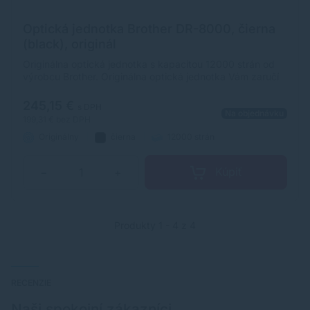
Optická jednotka Brother DR-8000, čierna
(black), originál
Originálna optická jednotka s kapacitou 12000 strán od
výrobcu Brother. Originálna optická jednotka Vám zaručí
vždy kvalitnú tlač.
245,15 €
s DPH
Na objednávku
199,31 €
bez DPH
Originálny
čierna
12000 strán
Kúpiť
−
+
Produkty 1 - 4 z 4
RECENZIE
Naši spokojní zákazníci