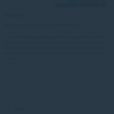
Kraťasy
Kraťasy do náročných podmienok
Pracovné kraťasy predstavujú praktickú a pohodlnú voľbu pre
prácu v teplejších podmienkach alebo v prostrediach, kde je
dôležitá voľnosť pohybu a priedušnosť. Sú navrhnuté tak, aby
poskytovali pohodlie, funkčnosť a profesionálny vzhľad aj pri
celodennom nosení. Využitie nachádzajú v priemysle,
stavebníctve, skladoch, logistike a službách.
Zobraziť celý popis
Filter