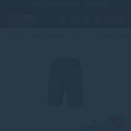
Infolinka (PO-PI: 8:00-15:30)
02 772 770 60
0
Domov
Čistenie, hygiena a ochrana
Ochranné praco