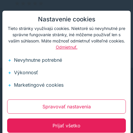
oplati sa vo vašom obchode nakupit
Nastavenie cookies
Tieto stránky využívajú cookies. Niektoré sú nevyhnutné pre
správne fungovanie stránky, iné môžeme používať len s
vaším súhlasom. Máte možnosť odmietnuť voliteľné cookies.
Odmietnuť.
Nevyhnutne potrebné
Výkonnosť
Marketingové cookies
Spravovať nastavenia
Infolinka (PO-PI: 8:00-15:30)
02 772 770 60
Prijať všetko
E-mail