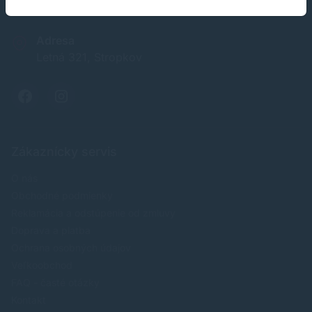
obchod@soft-tech.sk
Adresa
Letná 321, Stropkov
Zákaznícky servis
O nás
Obchodné podmienky
Reklamácia a odstúpenie od zmluvy
Doprava a platba
Ochrana osobných údajov
Veľkoobchod
FAQ - časté otázky
Kontakt