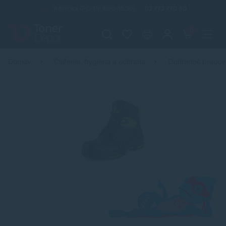
Infolinka (PO-PI: 8:00-15:30)
02 772 770 60
0
Domov
Čistenie, hygiena a ochrana
Ochranné praco