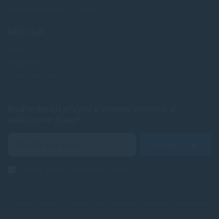
Upraviť nastavenia Cookies
Môj účet
Prihlásenie
Registrácia
Zabudnuté heslo
Buďte medzi prvými a objavte novinky aj
exkluzívne zľavy!
Odoslať
Zásady ochrany osobných údajov
Spoľahlivé náplne do tlačiarní, ktoré šetria Vaše peniaze od
TonerDepot
.