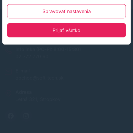
Spravovať nastavenia
Prijať všetko
Infolinka (PO-PI: 8:00-15:30)
02 772 770 60
E-mail
obchod@soft-tech.sk
Adresa
Letná 321, Stropkov