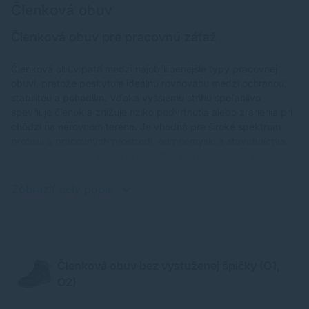
Členková obuv
Členková obuv pre pracovnú záťaž
Členková obuv patrí medzi najobľúbenejšie typy pracovnej
obuvi, pretože poskytuje ideálnu rovnováhu medzi ochranou,
stabilitou a pohodlím. Vďaka vyššiemu strihu spoľahlivo
spevňuje členok a znižuje riziko podvrtnutia alebo zranenia pri
chôdzi na nerovnom teréne. Je vhodná pre široké spektrum
profesií a pracovných prostredí, od priemyslu a stavebníctva
až po logistiku, skladové prevádzky a exteriérové práce.
Zobraziť celý popis
Členková obuv bez vystuženej špičky (O1,
O2)