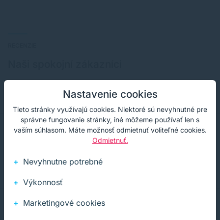
RECENZIE
Naši spokojní zákazníci
Hľadáte garanciu kvality? Namiesto dlhých sľubov
Nastavenie cookies
nechávame hovoriť našich klientov.
Tieto stránky využívajú cookies. Niektoré sú nevyhnutné pre
správne fungovanie stránky, iné môžeme používať len s
vaším súhlasom. Máte možnosť odmietnuť voliteľné cookies.
Odmietnuť.
Výborná komunikácia, rýchle doručenie.
Nevyhnutne potrebné
Výkonnosť
Marketingové cookies