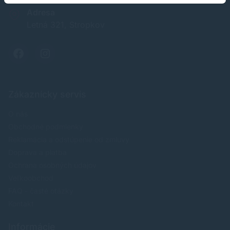
Adresa
Letná 321, Stropkov
Zákaznícky servis
O nás
Obchodné podmienky
Reklamácia a odstúpenie od zmluvy
Doprava a platba
Ochrana osobných údajov
Veľkoobchod
FAQ - časté otázky
Kontakt
Informácie