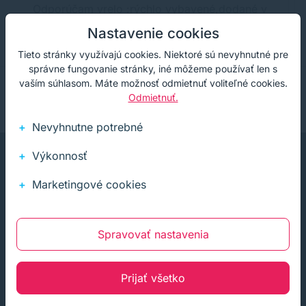
Odporúčam vrelo :rýchlo vybavené,dodané v
poriadku,vysoká kvalita.
Nastavenie cookies
Tieto stránky využívajú cookies. Niektoré sú nevyhnutné pre
správne fungovanie stránky, iné môžeme používať len s
vaším súhlasom. Máte možnosť odmietnuť voliteľné cookies.
Odmietnuť.
Nevyhnutne potrebné
Výkonnosť
Marketingové cookies
Infolinka (PO-PI: 8:00-15:30)
Spravovať nastavenia
02 772 770 60
E-mail
Prijať všetko
obchod@soft-tech.sk