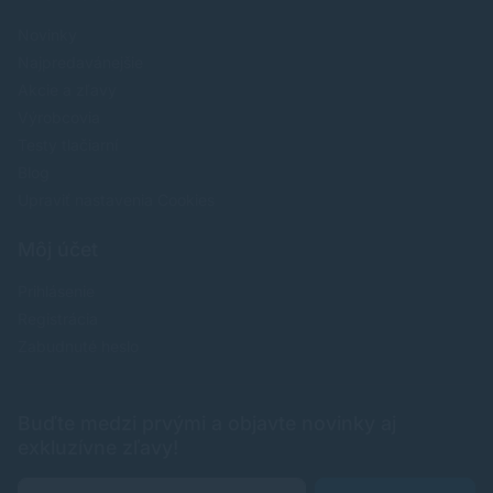
Novinky
Najpredavánejšie
Akcie a zľavy
Výrobcovia
Testy tlačiarní
Blog
Upraviť nastavenia Cookies
Môj účet
Prihlásenie
Registrácia
Zabudnuté heslo
Buďte medzi prvými a objavte novinky aj
exkluzívne zľavy!