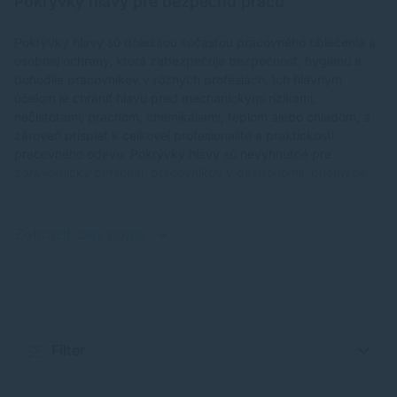
Pokrývky hlavy pre bezpečnú prácu
Pokrývky hlavy sú dôležitou súčasťou pracovného oblečenia a
osobnej ochrany, ktorá zabezpečuje bezpečnosť, hygienu a
pohodlie pracovníkov v rôznych profesiách. Ich hlavným
účelom je chrániť hlavu pred mechanickými rizikami,
nečistotami, prachom, chemikáliami, teplom alebo chladom, a
zároveň prispieť k celkovej profesionalite a praktickosti
pracovného odevu. Pokrývky hlavy sú nevyhnutné pre
zdravotnícky personál, pracovníkov v gastronómii, priemysle,
stavebníctve alebo outdoorových aktivitách.
Zobraziť celý popis
Filter