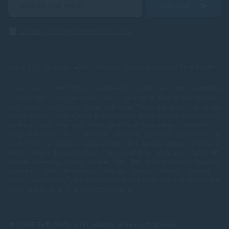
Odoslať
Zásady ochrany osobných údajov
Spoľahlivé náplne do tlačiarní, ktoré šetria Vaše peniaze od
TonerDepot
.
V e-shope TonerDepot.sk (naplne-do-tlaciarni.sk) Vám prinášame
kvalitné tonery a atramentové náplne, ktoré sú plnohodnotnou náhradou
za originály – za výrazne výhodnejšie ceny. Tlačte viac, plaťte menej, bez
kompromisov v kvalite.
Naša prémiová rada náplní prechádza výstupnou
kontrolou, aby sme vám mohli garantovať maximálnu spoľahlivosť a
bezproblémový chod tlačiarne. Ostatné produkty vyberáme od
overených výrobcov a dodávateľov, ktorí spĺňajú prísne certifikácie
SMTC, SIRA a Bureau Veritas
.
V ponuke nájdete náplne pre značky
HP,
Canon, Samsung, Epson, Brother, Dell, IBM, Konica Minolta, Kyocera,
Lexmark, OKI, Panasonic, Philips, Ricoh, Sharp, Toshiba a
Xerox
.
Neviete si vybrať? Radi vám poradíme na
02 772 770 60
– rýchlo,
odborne a ochotne.
S nami tlačíte výhodne.
© 2026 Soft-Tech, s.r.o. Všetky práva vyhradené.