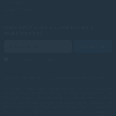
Registrácia
Zabudnuté heslo
Buďte medzi prvými a objavte novinky aj
exkluzívne zľavy!
Odoslať
Zásady ochrany osobných údajov
Spoľahlivé náplne do tlačiarní, ktoré šetria Vaše peniaze od
TonerDepot
.
V e-shope TonerDepot.sk (naplne-do-tlaciarni.sk) Vám prinášame
kvalitné tonery a atramentové náplne, ktoré sú plnohodnotnou náhradou
za originály – za výrazne výhodnejšie ceny. Tlačte viac, plaťte menej, bez
kompromisov v kvalite.
Naša prémiová rada náplní prechádza výstupnou
kontrolou, aby sme vám mohli garantovať maximálnu spoľahlivosť a
bezproblémový chod tlačiarne. Ostatné produkty vyberáme od