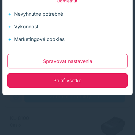
Odmietnuť.
KL-7000
Nevyhnutne potrebné
Casio
Výkonnosť
Marketingové cookies
Zobraziť produkty
Spravovať nastavenia
KL-7200
Casio
Prijať všetko
Zobraziť produkty
KL-8100
Casio