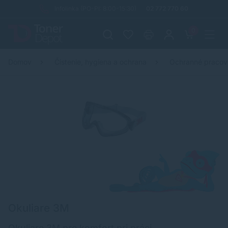
Infolinka (PO-PI: 8:00-15:30)
02 772 770 60
0
Domov
Čistenie, hygiena a ochrana
Ochranné praco
Okuliare 3M
Okuliare 3M pre komfort pri práci