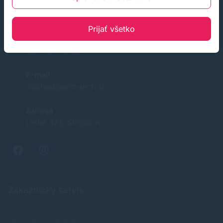
Prijať všetko
Infolinka (PO-PI: 8:00-15:30)
02 772 770 60
E-mail
obchod@soft-tech.sk
Adresa
Letná 321, Stropkov
Zákaznícky servis
O nás
Obchodné podmienky