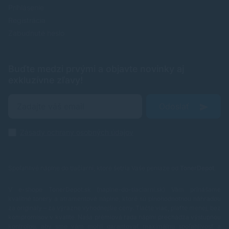
Prihlásenie
Registrácia
Zabudnuté heslo
Buďte medzi prvými a objavte novinky aj
exkluzívne zľavy!
Odoslať
Zásady ochrany osobných údajov
Spoľahlivé náplne do tlačiarní, ktoré šetria Vaše peniaze od
TonerDepot
.
V e-shope TonerDepot.sk (naplne-do-tlaciarni.sk) Vám prinášame
kvalitné tonery a atramentové náplne, ktoré sú plnohodnotnou náhradou
za originály – za výrazne výhodnejšie ceny. Tlačte viac, plaťte menej, bez
kompromisov v kvalite.
Naša prémiová rada náplní prechádza výstupnou
kontrolou, aby sme vám mohli garantovať maximálnu spoľahlivosť a