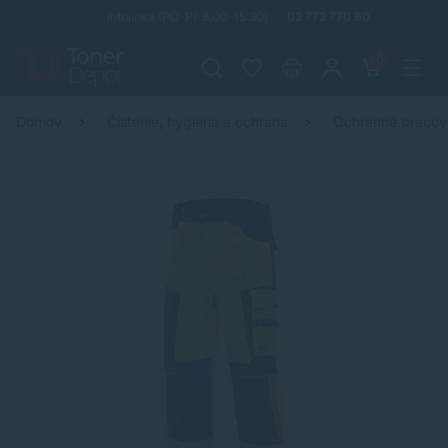
Infolinka (PO-PI: 8:00-15:30)
02 772 770 60
0
Domov
Čistenie, hygiena a ochrana
Ochranné praco