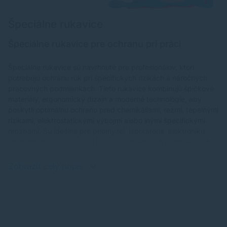
Špeciálne rukavice
Špeciálne rukavice pre ochranu pri práci
Špeciálne rukavice sú navrhnuté pre profesionálov, ktorí
potrebujú ochranu rúk pri špecifických rizikách a náročných
pracovných podmienkach. Tieto rukavice kombinujú špičkové
materiály, ergonomický dizajn a moderné technológie, aby
poskytli optimálnu ochranu pred chemikáliami, rezmi, tepelnými
rizikami, elektrostatickými výbojmi alebo inými špecifickými
hrozbami. Sú ideálne pre priemysel, laboratóriá, elektroniku,
zdravotníctvo, zváranie či prácu v extrémnych podmienkach.
Zobraziť celý popis