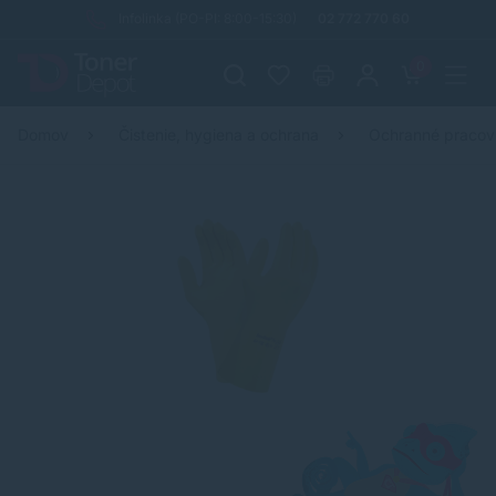
Infolinka (PO-PI: 8:00-15:30)
02 772 770 60
0
Domov
Čistenie, hygiena a ochrana
Ochranné praco