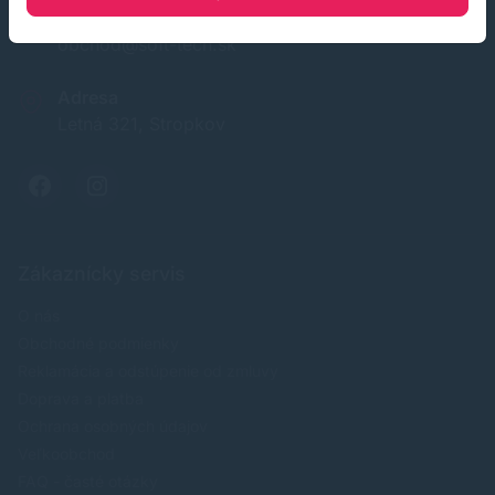
E-mail
obchod@soft-tech.sk
Adresa
Letná 321, Stropkov
Zákaznícky servis
O nás
Obchodné podmienky
Reklamácia a odstúpenie od zmluvy
Doprava a platba
Ochrana osobných údajov
Veľkoobchod
FAQ - časté otázky