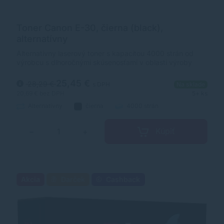
Toner Canon E-30, čierna (black),
alternatívny
Alternatívny laserový toner s kapacitou 4000 strán od
výrobcu s dlhoročnými skúsenosťami v oblasti výroby
laserových tonerov. Toner je kvalitou porovnateľný s
originálnym laserovým tonerom.
25,45 €
28,29 €
s DPH
Na sklade
20,69 €
bez DPH
5+ ks
Alternatívny
čierna
4000 strán
Kúpiť
−
+
Akcia
Darček
Cashback