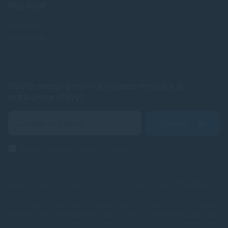
Môj účet
Prihlásenie
Registrácia
Zabudnuté heslo
Buďte medzi prvými a objavte novinky aj
exkluzívne zľavy!
Odoslať
Zásady ochrany osobných údajov
Spoľahlivé náplne do tlačiarní, ktoré šetria Vaše peniaze od
TonerDepot
.
V e-shope TonerDepot.sk (naplne-do-tlaciarni.sk) Vám prinášame
kvalitné tonery a atramentové náplne, ktoré sú plnohodnotnou náhradou
za originály – za výrazne výhodnejšie ceny. Tlačte viac, plaťte menej, bez