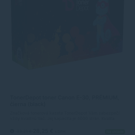
TonerDepot toner Canon E-30, PRÉMIUM,
čierna (black)
Značková tonerová kazeta TonerDepot Vám zabezpečí
vždy kvalitnú tlač. Jej kapacita je 4000 strán. Kvalita
tonerovej kazety TonerDepot je na úrovni originálneho
spotrebného materiálu.
28,25 €
33,21 €
s DPH
Na sklade