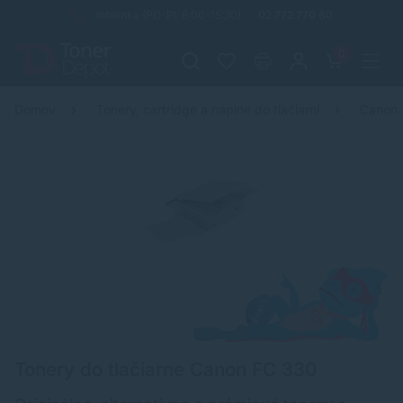
Infolinka (PO-PI: 8:00-15:30)
02 772 770 60
0
Domov
Tonery, cartridge a náplne do tlačiarní
Canon
Tonery do tlačiarne Canon FC 330