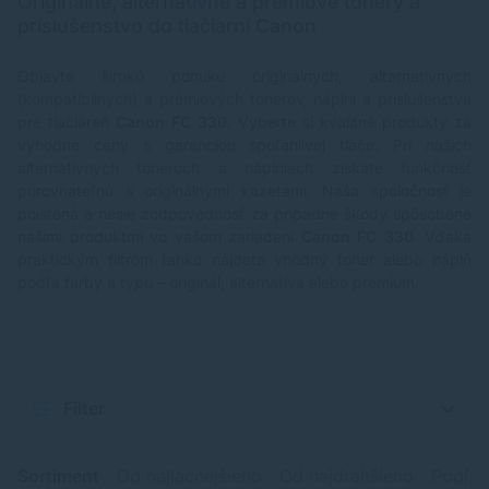
Originálne, alternatívne a prémiové tonery a
príslušenstvo do tlačiarní Canon
Objavte širokú ponuku originálnych, alternatívnych
(kompatibilných) a prémiových tonerov, náplní a príslušenstva
pre tlačiareň
Canon FC 330
. Vyberte si kvalitné produkty za
výhodné ceny s garanciou spoľahlivej tlače. Pri našich
alternatívnych toneroch a náplniach získate funkčnosť
porovnateľnú s originálnymi kazetami. Naša spoločnosť je
poistená a nesie zodpovednosť za prípadné škody spôsobené
našimi produktmi vo vašom zariadení
Canon FC 330
. Vďaka
praktickým filtrom ľahko nájdete vhodný toner alebo náplň
podľa farby a typu – originál, alternatíva alebo prémium.
Filter
Sortiment
Od najlacnejšieho
Od najdrahšieho
Podľa 