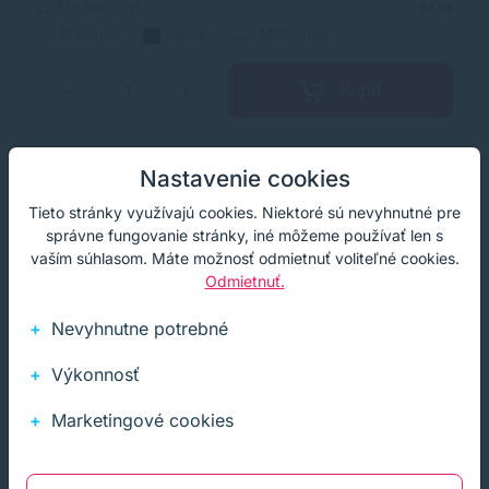
22,97 €
bez DPH
5+ ks
Prémium
čierna
4000 strán
Kúpiť
−
+
Nastavenie cookies
Doprava zdarma
Akcia
Tieto stránky využívajú cookies. Niektoré sú nevyhnutné pre
správne fungovanie stránky, iné môžeme používať len s
vaším súhlasom. Máte možnosť odmietnuť voliteľné cookies.
Odmietnuť.
Nevyhnutne potrebné
Výkonnosť
Marketingové cookies