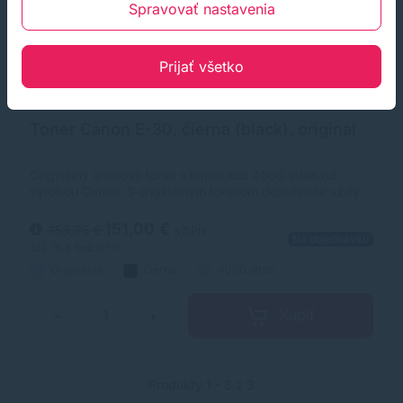
Spravovať nastavenia
Prijať všetko
Toner Canon E-30, čierna (black), originál
Originálny laserový toner s kapacitou 4000 strán od
výrobcu Canon. S originálnym tonerom dosiahnete vždy
kvalitný výtlačok.
151,00 €
158,95 €
s DPH
Na objednávku
122,76 €
bez DPH
Originálny
čierna
4000 strán
Kúpiť
−
+
Produkty 1 - 3 z 3