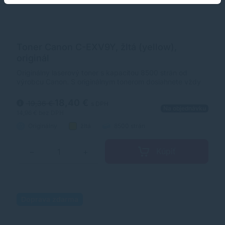
Toner Canon C-EXV9Y, žltá (yellow),
originál
Originálny laserový toner s kapacitou 8500 strán od
výrobcu Canon. S originálnym tonerom dosiahnete vždy
kvalitný výtlačok.
18,40 €
19,36 €
s DPH
Na objednávku
14,96 €
bez DPH
Originálny
žltá
8500 strán
Kúpiť
−
+
Doprava zdarma