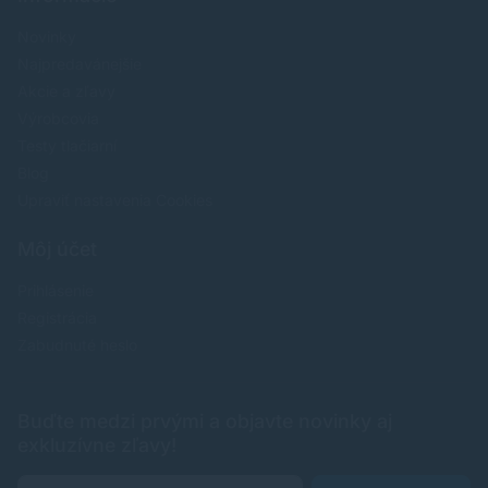
Novinky
Najpredavánejšie
Akcie a zľavy
Výrobcovia
Testy tlačiarní
Blog
Upraviť nastavenia Cookies
Môj účet
Prihlásenie
Registrácia
Zabudnuté heslo
Buďte medzi prvými a objavte novinky aj
exkluzívne zľavy!