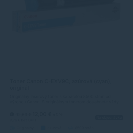
Toner Canon C-EXV9C, azúrová (cyan),
originál
Originálny laserový toner s kapacitou 8500 strán od
výrobcu Canon. S originálnym tonerom dosiahnete vždy
kvalitný výtlačok.
12,00 €
12,63 €
s DPH
Na objednávku
9,76 €
bez DPH
Originálny
azúrová
8500 strán