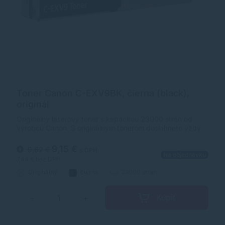
Toner Canon C-EXV9BK, čierna (black),
originál
Originálny laserový toner s kapacitou 23000 strán od
výrobcu Canon. S originálnym tonerom dosiahnete vždy
kvalitný výtlačok.
9,15 €
9,62 €
s DPH
Na objednávku
7,44 €
bez DPH
Originálny
čierna
23000 strán
Kúpiť
−
+