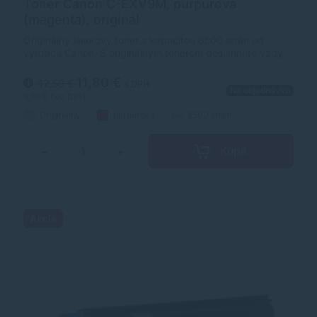
Toner Canon C-EXV9M, purpurová
(magenta), originál
Originálny laserový toner s kapacitou 8500 strán od
výrobcu Canon. S originálnym tonerom dosiahnete vždy
kvalitný výtlačok.
11,80 €
12,50 €
s DPH
Na objednávku
9,59 €
bez DPH
Originálny
purpurová
8500 strán
Kúpiť
−
+
Akcia