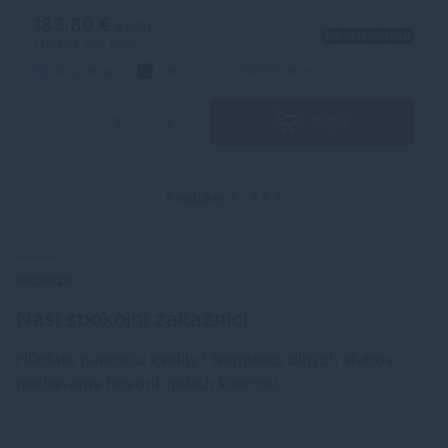
vždy kvalitnú tlač.
183,80 €
s DPH
Na objednávku
149,43 €
bez DPH
Originálny
čierna
50000 strán
Kúpiť
−
+
Produkty 1 - 5 z 5
RECENZIE
Naši spokojní zákazníci
Hľadáte garanciu kvality? Namiesto dlhých sľubov
nechávame hovoriť našich klientov.