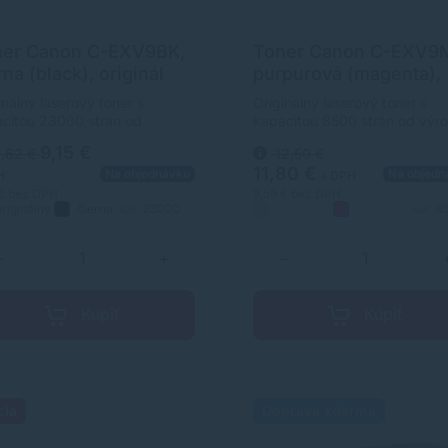
ner Canon C-EXV9BK,
Toner Canon C-EXV9
rna (black), originál
purpurová (magenta),
originál
inálny laserový toner s
Originálny laserový toner s
citou 23000 strán od
kapacitou 8500 strán od výr
bcu Canon. S originálnym
Canon. S originálnym tonero
9,15 €
,62 €
12,50 €
rom dosiahnete vždy kvalitný
dosiahnete vždy kvalitný
11,80 €
Na objednávku
Na objedn
ačok.
výtlačok.
H
s DPH
 €
bez DPH
9,59 €
bez DPH
riginálny
čierna
23000
8
strán
Originálny
purpurová
strán
−
+
−
Kúpiť
Kúpiť
cia
Doprava zdarma