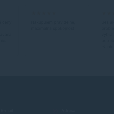
é ceny
Nakupujem pravidelne,
Bez a
maximálna spokojnosť
problé
bavená
vybrať
nie…
potreb
rýchlo
E-mail
Adresa