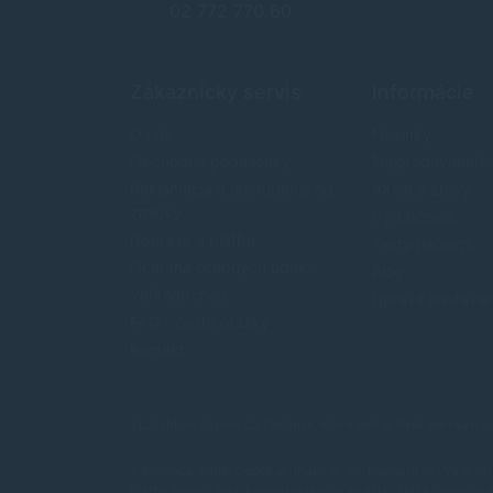
02 772 770 60
Zákaznícky servis
Informácie
O nás
Novinky
Obchodné podmienky
Najpredavánejši
Reklamácia a odstúpenie od
Akcie a zľavy
zmluvy
Výrobcovia
Doprava a platba
Testy tlačiarní
Ochrana osobných údajov
Blog
Veľkoobchod
Upraviť nastave
FAQ - časté otázky
Kontakt
Spoľahlivé náplne do tlačiarní, ktoré šetria Vaše peniaze 
V e-shope TonerDepot.sk (naplne-do-tlaciarni.sk) Vám pri
plaťte menej, bez kompromisov v kvalite.
Naša prémiová 