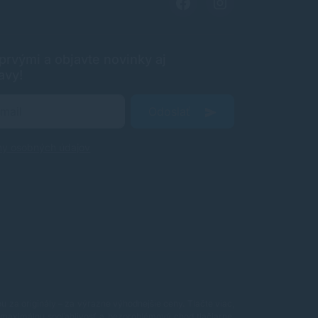
rvými a objavte novinky aj
avy!
Odoslať
ny osobných údajov
 za originály – za výrazne výhodnejšie ceny. Tlačte viac,
maximálnu spoľahlivosť a bezproblémový chod tlačiarne.