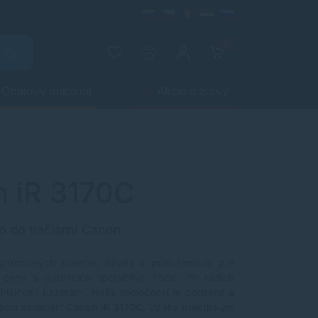
0
Obalový materiál
Akcie a zľavy
n iR 3170C
o do tlačiarní Canon
 prémiových tonerov, náplní a príslušenstva pre
ceny s garanciou spoľahlivej tlače. Pri našich
ginálnymi kazetami. Naša spoločnosť je poistená a
šom zariadení
Canon iR 3170C
. Vďaka praktickým