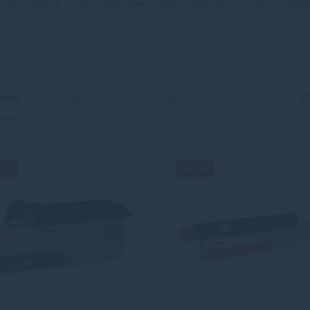
 ľahko nájdete vhodný toner alebo náplň podľa farby a typu – originá
ment
Od najlacnejšieho
Od najdrahšieho
Podľa názvu (A
cia
Akcia