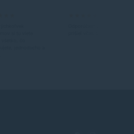
kýchkoľvek
Odporúčam vždy tovar
mov si tu viete
prišiel včas a v poriadku.
 všetko, čo
ujete, jednoducho a
.