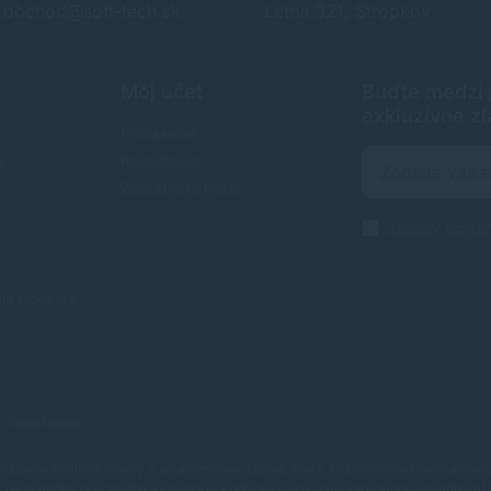
obchod@soft-tech.sk
Letná 321, Stropkov
Môj účet
Buďte medzi p
exkluzívne zľ
Prihlásenie
e
Registrácia
Zabudnuté heslo
Zásady ochra
nia Cookies
od
TonerDepot
.
nášame kvalitné tonery a atramentové náplne, ktoré sú plnohodnotnou náhradou
rada náplní prechádza výstupnou kontrolou, aby sme vám mohli garantovať 