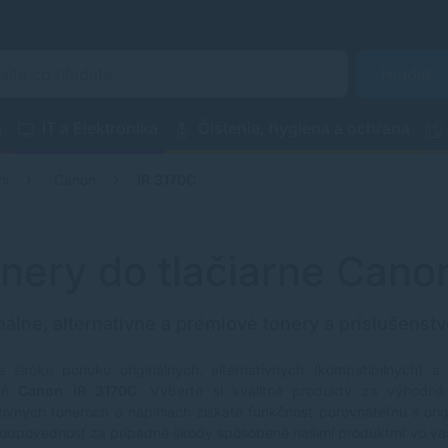
Hľadať
a
IT a Elektronika
Čistenie, hygiena a ochrana
ní
Canon
iR 3170C
nery do tlačiarne Cano
nálne, alternatívne a prémiové tonery a príslušenstv
e širokú ponuku originálnych, alternatívnych (kompatibilných) a
reň
Canon iR 3170C
. Vyberte si kvalitné produkty za výhodné 
atívnych toneroch a náplniach získate funkčnosť porovnateľnú s ori
zodpovednosť za prípadné škody spôsobené našimi produktmi vo va