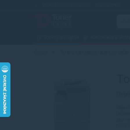
Infolinka (PO-PI: 8:00-15:30)
02 772 770 60
Tonery a náplne
Kancelária a škol
Domov
Tonery, cartridge a náplne do tlačiar
To
Origi
Objavt
tlačia
altern
nesie 