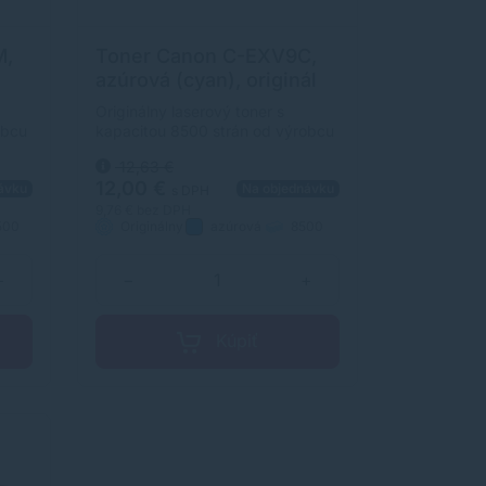
M,
Toner Canon C-EXV9C,
azúrová (cyan), originál
Originálny laserový toner s
obcu
kapacitou 8500 strán od výrobcu
m
Canon. S originálnym tonerom
12,63 €
dosiahnete vždy kvalitný
12,00 €
ávku
Na objednávku
výtlačok.
s DPH
9,76 €
bez DPH
500
Originálny
azúrová
8500
strán
+
−
+
Kúpiť