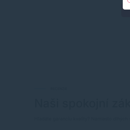
RECENZIE
Naši spokojní zák
Hľadáte garanciu kvality? Namiesto dlhých 