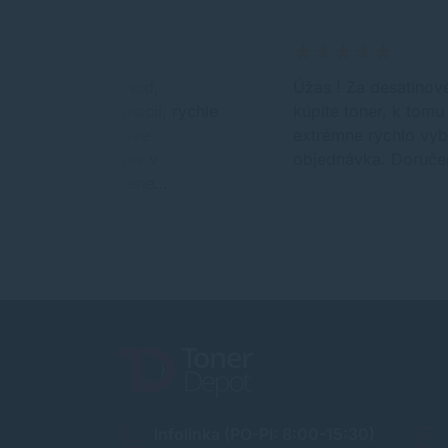
Prehladny obchod,
Úžas ! Za desatinov
dostatok informacii, rychle
kúpite toner, k tomu
a bezoroblemove
extrémne rýchlo vy
dorucenie. Tovar v
objednávka. Doruče
poriadku, overene…
Infolinka (PO-PI: 8:00-15:30)