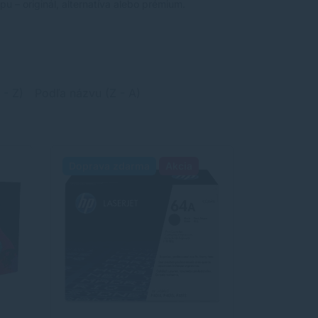
u – originál, alternatíva alebo prémium.
 - Z)
Podľa názvu (Z - A)
Doprava zdarma
Akcia