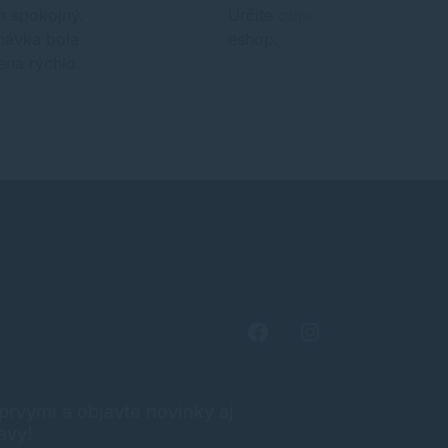
m spokojný.
Určite odporúčam tento
návka bola
eshop.
ná rýchlo.
rvými a objavte novinky aj
avy!