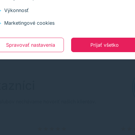
Výkonnosť
Marketingové cookies
Spravovať nastavenia
Prijať všetko
azníci
sľubov nechávame hovoriť našich klientov.