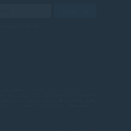
Odoslať
ny osobných údajov
 za originály – za výrazne výhodnejšie ceny. Tlačte viac,
maximálnu spoľahlivosť a bezproblémový chod tlačiarne.
ponuke nájdete náplne pre značky
HP, Canon, Samsung,
ť? Radi vám poradíme na
02 772 770 60
– rýchlo, odborne a