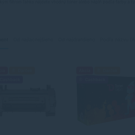
kým filtrom ľahko nájdete vhodný toner alebo náplň podľa farby a typ
ment
Od najlacnejšieho
Od najdrahšieho
Podľa názvu (A
cia
Darček
Akcia
Darček
Cashback
Cashback