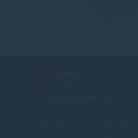
Maximálna spokojnosť,
Nemám pripomienky
dodanie veľmi rýchle a
Tovar prišiel včas a 
farba super
poriadku.
Infolinka (PO-PI: 8:00-15:30)
02 772 770 60
Zákaznícky servis
Informácie