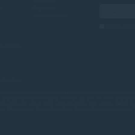
Prihlásenie
e
Registrácia
Zabudnuté heslo
Zásady ochra
nia Cookies
od
TonerDepot
.
nášame kvalitné tonery a atramentové náplne, ktoré sú plnohodnotnou náhradou
rada náplní prechádza výstupnou kontrolou, aby sme vám mohli garantovať 
vateľov, ktorí spĺňajú prísne certifikácie
SMTC, SIRA a Bureau Veritas
.
V 
ark, OKI, Panasonic, Philips, Ricoh, Sharp, Toshiba a Xerox
.
Neviete si vybra