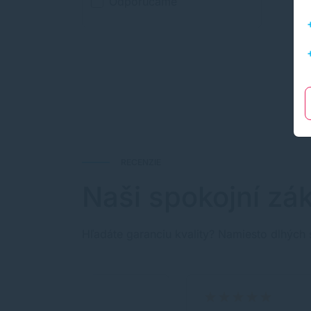
Odporúčame
RECENZIE
Naši spokojní zák
Hľadáte garanciu kvality? Namiesto dlhých 