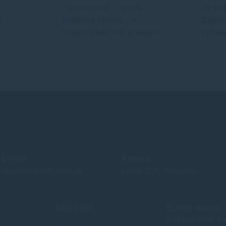
.
. spokojnosť, . rýchla
Ja so
v
dodávka tovaru, . v
Objed
mojom okolí niet predajne,
vybave
E-mail
Adresa
obchod@soft-tech.sk
Letná 321, Stropkov
Môj účet
Buďte medzi p
exkluzívne zľ