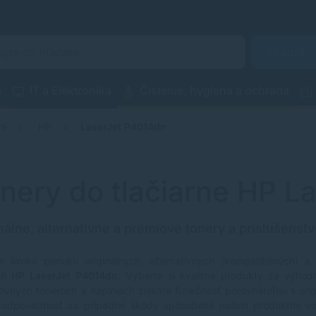
Hľadať
a
IT a Elektronika
Čistenie, hygiena a ochrana
ní
HP
LaserJet P4014dn
nery do tlačiarne HP L
nálne, alternatívne a prémiové tonery a príslušenstv
e širokú ponuku originálnych, alternatívnych (kompatibilných) a
reň
HP LaserJet P4014dn
. Vyberte si kvalitné produkty za výhodn
atívnych toneroch a náplniach získate funkčnosť porovnateľnú s ori
zodpovednosť za prípadné škody spôsobené našimi produktmi v