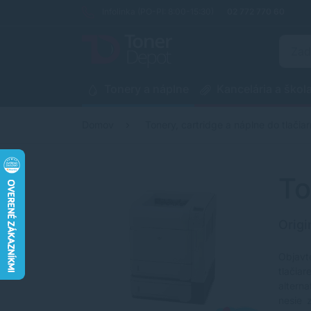
Infolinka (PO-PI: 8:00-15:30)
02 772 770 60
Tonery a náplne
Kancelária a škol
Domov
Tonery, cartridge a náplne do tlačiar
To
Origi
Objavt
tlačia
altern
nesie 