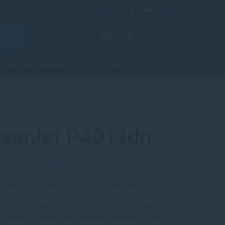
0
Obalový materiál
Akcie a zľavy
aserJet P4014dn
o do tlačiarní HP
 prémiových tonerov, náplní a príslušenstva pre
é ceny s garanciou spoľahlivej tlače. Pri našich
ginálnymi kazetami. Naša spoločnosť je poistená a
o vašom zariadení
HP LaserJet P4014dn
. Vďaka