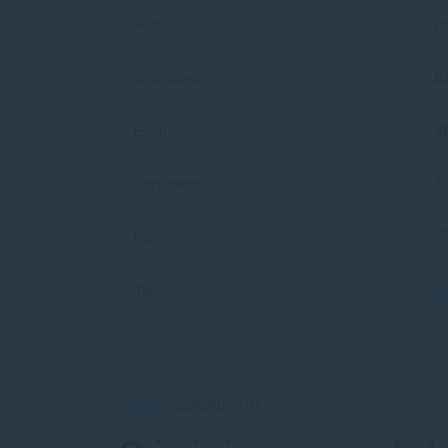
Kód:
C
Číslo dielu:
6
EAN:
4
Sortiment:
7
Farba:
Typ:
ODPORÚČAME