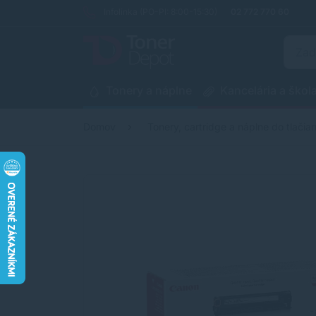
Infolinka (PO-PI: 8:00-15:30)
02 772 770 60
Tonery a náplne
Kancelária a škol
Domov
Tonery, cartridge a náplne do tlačiar