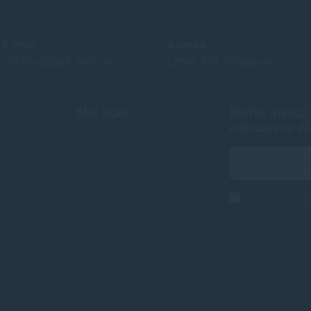
E-mail
Adresa
obchod@soft-tech.sk
Letná 321, Stropkov
Môj účet
Buďte medzi p
exkluzívne zľ
Prihlásenie
e
Registrácia
Zabudnuté heslo
Zásady ochra
nia Cookies