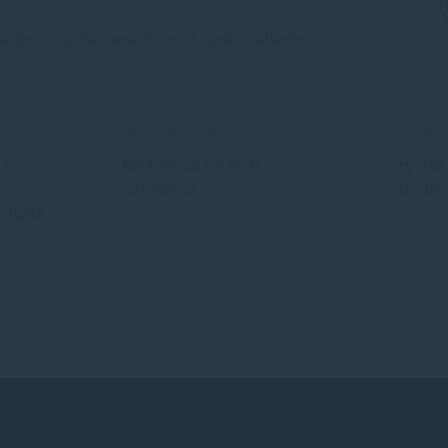
sľubov nechávame hovoriť našich klientov.
 s
Môžete sa na nich
rýchla
spoľahnúť
dodani
slúžte