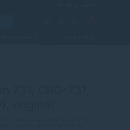
0
Obalový materiál
Akcie a zľavy
n 731, CRG-731,
), originál
-731 – kvalita, ktorú poznáte Toner Canon 731,
avuje originálnu náplň určenú pre laserové