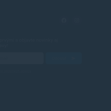
rvými a objavte novinky aj
avy!
Odoslať
ny osobných údajov