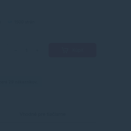
)
1500 strán
Kúpiť
−
+
zerá 29 zákazníkov.
Vhodné pre tlačiarne