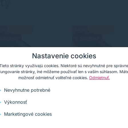
ty
cia
Darček
Akcia
Darček
Cashback
Cashback
Nastavenie cookies
Tieto stránky využívajú cookies. Niektoré sú nevyhnutné pre správn
fungovanie stránky, iné môžeme používať len s vaším súhlasom. Mát
možnosť odmietnuť voliteľné cookies.
Odmietnuť.
Nevyhnutne potrebné
Výkonnosť
er Canon 731, CRG-
Toner Canon 731, CRG
, azúrová (cyan),
731, purpurová
Marketingové cookies
ernatívny
(magenta), alternatívn
rnatívny laserový toner s
Alternatívny laserový toner s
citou 1500 strán od výrobcu
kapacitou 1500 strán od výro
horočnými skúsenosťami v
s dlhoročnými skúsenosťami v