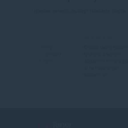
Hľadáte garanciu kvality? Namiesto dlhých 
Spolahlivy internetovy
Chcete lacné náplne
obchod s dobrymi cenami
rýchlym a lacným
a velkym sortimentom
dodaním? Prosím po
tovaru.
si na Naplne-do-
tlaciarni.sk