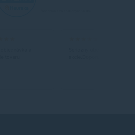
 objednávka a
Seriozny obchod výborne
e tovaru
akcie.Doporučujem.