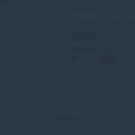
tlačiarne, ktorá poskytuje…
Zobraziť viac
Originálny
žltá (yellow
Na sklade
5+ ks
73,50 €
s DPH
77,40 €
- 5 %
59,76 € bez DPH
Tento produkt si práve po
Parametre