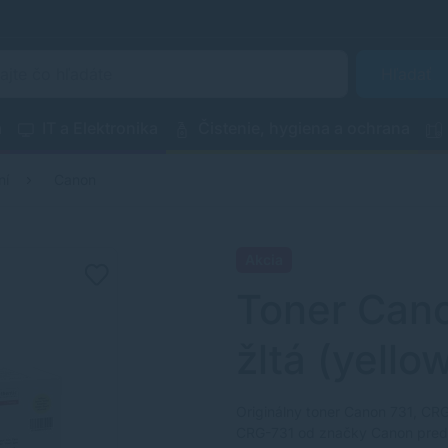
Hľadať
a
IT a Elektronika
Čistenie, hygiena a ochrana
ní
Canon
Akcia
Toner Cano
žltá (yellow
Originálny toner Canon 731, CRG
CRG-731 od značky Canon predst