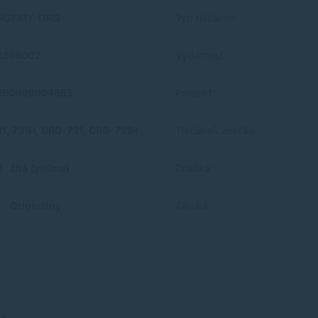
RG731Y-ORG
Typ tlačiarne:
269B002
Výdatnosť:
960999904665
Produkt:
31, 731H, CRG-731, CRG-731H
Tlačiareň značka:
žltá (yellow)
Značka:
Originálny
Záruka: