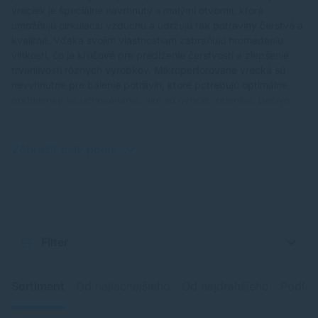
vreciek je špeciálne navrhnutý s malými otvormi, ktoré
umožňujú cirkuláciu vzduchu a udržujú tak potraviny čerstvé a
kvalitné. Vďaka svojim vlastnostiam zabraňujú hromadeniu
vlhkosti, čo je kľúčové pre predĺženie čerstvosti a zlepšenie
trvanlivosti rôznych výrobkov. Mikroperforované vrecká sú
nevyhnutné pre balenie potravín, ktoré potrebujú optimálne
podmienky na uchovávanie, ako sú ovocie, zelenina, pečivo,
mäsové výrobky alebo syry.
Zobraziť celý popis
Filter
Sortiment
Od najlacnejšieho
Od najdrahšieho
Podľa 