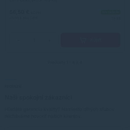
56,50 €
Na sklade
s DPH
45,93 €
bez DPH
1+ ks
Kúpiť
−
+
Produkty 1 - 4 z 4
RECENZIE
Naši spokojní zákazníci
Hľadáte garanciu kvality? Namiesto dlhých sľubov
nechávame hovoriť našich klientov.