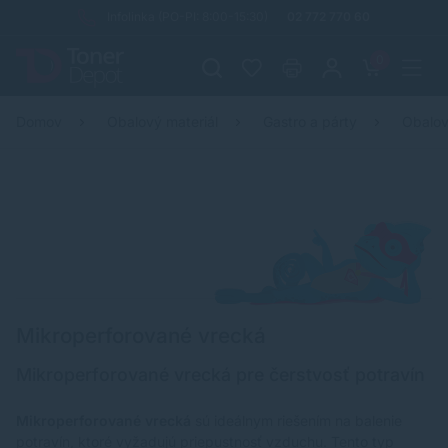
Infolinka (PO-PI: 8:00-15:30)
02 772 770 60
0
Domov
Obalový materiál
Gastro a párty
Obalov
Mikroperforované vrecká
Mikroperforované vrecká pre čerstvosť potravín
Mikroperforované vrecká
sú ideálnym riešením na balenie
potravín, ktoré vyžadujú priepustnosť vzduchu. Tento typ