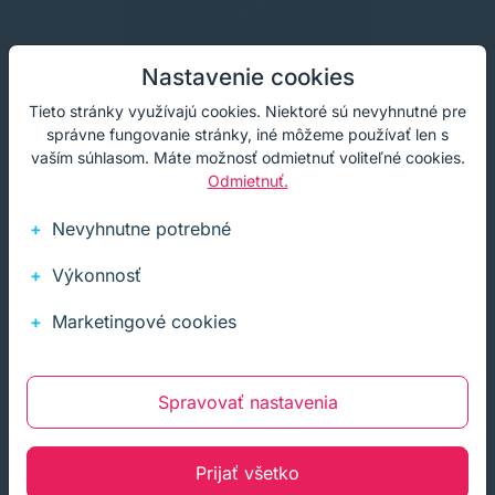
Nastavenie cookies
Tieto stránky využívajú cookies. Niektoré sú nevyhnutné pre
Vrecko ploché (PP) mikroperforované
správne fungovanie stránky, iné môžeme používať len s
priehľadné 20 x 30 cm v bloku [20 x 100
vaším súhlasom. Máte možnosť odmietnuť voliteľné cookies.
ks]
Vrecko ploché (PP) mikroperforované priehľadné 20 x 30
Odmietnuť.
cm v bloku [20 x 100 ks]
Nevyhnutne potrebné
37,05 €
s DPH
Na sklade
30,12 €
bez DPH
1+ ks
Výkonnosť
Marketingové cookies
Kúpiť
−
+
Spravovať nastavenia
Prijať všetko