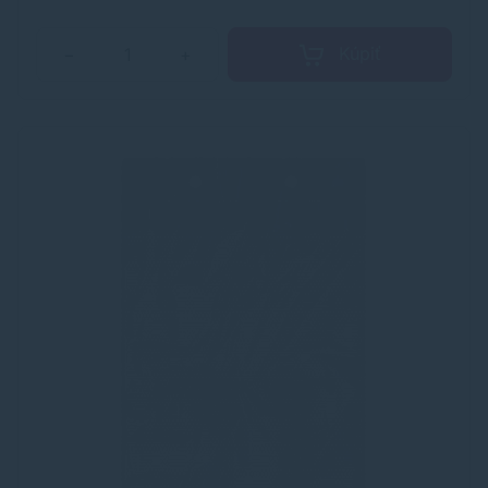
Kúpiť
−
+