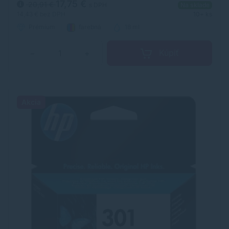
originálnymi náplňami HP.
17,75 €
20,91 €
s DPH
Na sklade
14,43 €
bez DPH
10+ ks
Prémium
farebná
18 ml
Kúpiť
−
+
Akcia