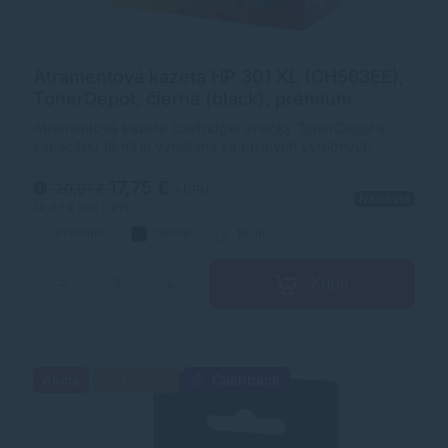
Atramentová kazeta HP 301 XL (CH563EE),
TonerDepot, čierna (black), prémium
Atramentová kazeta (cartridge) značky TonerDepot s
kapacitou 18 ml je vyrábaná za prísnych výrobných
podmienok, preto jej prémiová kvalita je porovnateľná s
originálnymi náplňami HP.
17,75 €
20,91 €
s DPH
Na ceste
14,43 €
bez DPH
Prémium
čierna
18 ml
Kúpiť
−
+
Akcia
Darček
Cashback