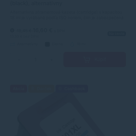
(black), alternatívny
Alternatívna atramentová kazeta (cartridge) s kapacitou
18 ml je vyrábaná podľa ISO noriem, čím je zabezpečená
úplna kompatibilita s tlačiarňami HP.
16,60 €
18,45 €
s DPH
Na ceste
13,50 €
bez DPH
Alternatívny
čierna
18 ml
Kúpiť
−
+
Akcia
Darček
Cashback