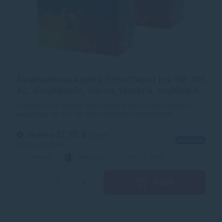
Atramentová kazeta TonerDepot pre HP 301
XL, dvojbalenie, čierna, farebná, multipack,
prémium
Atramentová kazeta (cartridge) značky TonerDepot s
kapacitou 18 ml + 18 ml je vyrábaná za prísnych
výrobných podmienok, preto jej prémiová kvalita je
porovnateľná s originálnymi náplňami HP.
31,35 €
36,90 €
s DPH
Na ceste
25,49 €
bez DPH
Prémium
multipack
18 ml + 18 ml
Kúpiť
−
+