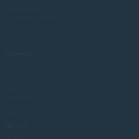
Reklamácia a odstúpenie od zmluvy
Doprava a platba
Ochrana osobných údajov
Veľkoobchod
FAQ - časté otázky
Kontakt
Informácie
Novinky
Najpredavánejšie
Akcie a zľavy
Výrobcovia
Testy tlačiarní
Blog
Upraviť nastavenia Cookies
Môj účet
Prihlásenie