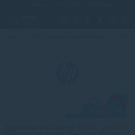
Infolinka (PO-PI: 8:00-15:30)
02 772 770 60
0
Domov
Tonery, cartridge a náplne do tlačiarní
HP
Atramentové kazety HP 301 XL, CH561EE,