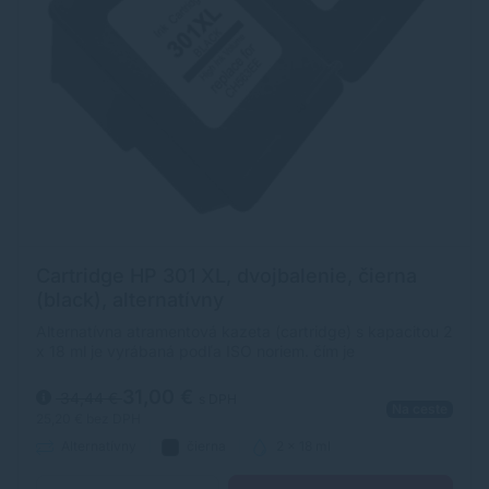
Cartridge HP 301 XL, dvojbalenie, čierna
(black), alternatívny
Alternatívna atramentová kazeta (cartridge) s kapacitou 2
x 18 ml je vyrábaná podľa ISO noriem. čím je
zabezpečená úplna kompatibilita s tlačiarňami HP.
31,00 €
34,44 €
s DPH
Na ceste
25,20 €
bez DPH
Alternatívny
čierna
2 x 18 ml