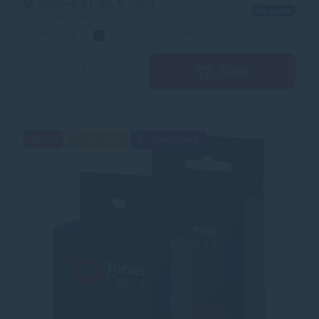
31,35 €
36,90 €
s DPH
Na ceste
25,49 €
bez DPH
Prémium
čierna
2 x 18 ml
Kúpiť
−
+
Akcia
Darček
Cashback