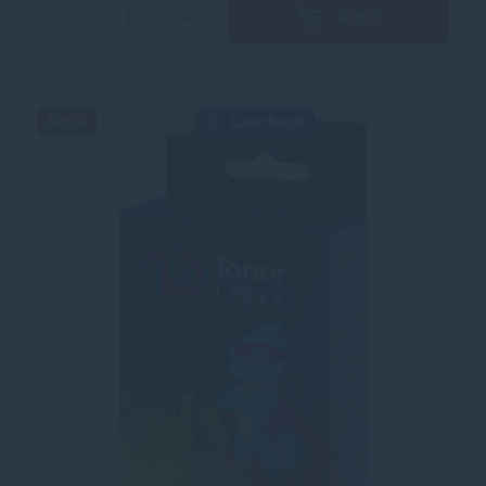
Kúpiť
−
+
Akcia
Darček
Cashback