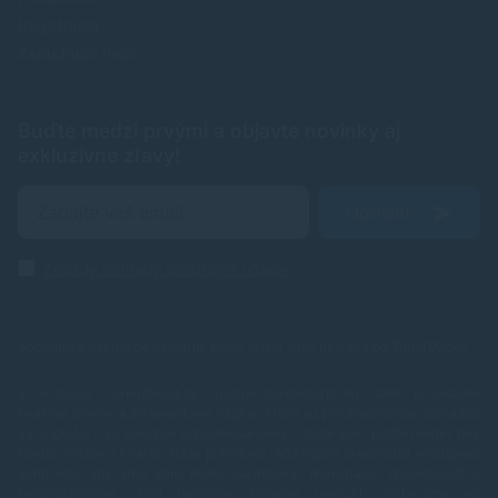
Registrácia
Zabudnuté heslo
Buďte medzi prvými a objavte novinky aj
exkluzívne zľavy!
Odoslať
Zásady ochrany osobných údajov
Spoľahlivé náplne do tlačiarní, ktoré šetria Vaše peniaze od
TonerDepot
.
V e-shope TonerDepot.sk (naplne-do-tlaciarni.sk) Vám prinášame
kvalitné tonery a atramentové náplne, ktoré sú plnohodnotnou náhradou
za originály – za výrazne výhodnejšie ceny. Tlačte viac, plaťte menej, bez
kompromisov v kvalite.
Naša prémiová rada náplní prechádza výstupnou
kontrolou, aby sme vám mohli garantovať maximálnu spoľahlivosť a
bezproblémový chod tlačiarne. Ostatné produkty vyberáme od