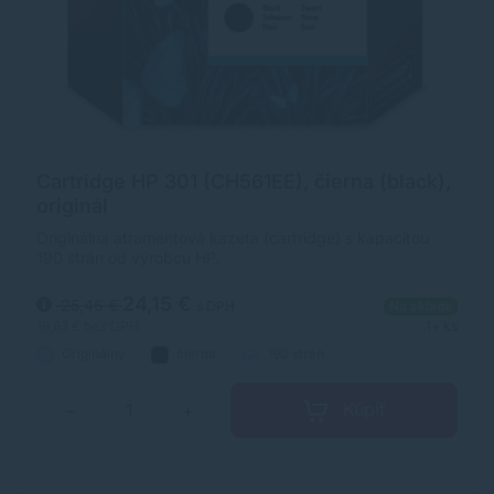
Cartridge HP 301 (CH561EE), čierna (black),
originál
Originálna atramentová kazeta (cartridge) s kapacitou
190 strán od výrobcu HP.
24,15 €
25,46 €
s DPH
Na sklade
19,63 €
bez DPH
1+ ks
Originálny
čierna
190 strán
Kúpiť
−
+