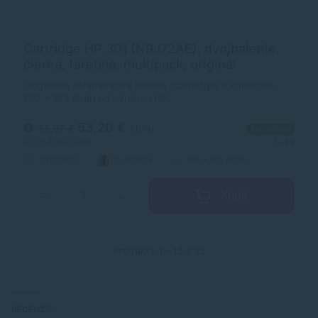
Cartridge HP 301 (N9J72AE), dvojbalenie,
čierna, farebná, multipack, originál
Originálna atramentová kazeta (cartridge) s kapacitou
190 + 165 strán od výrobcu HP.
53,20 €
55,97 €
s DPH
Na sklade
43,25 €
bez DPH
1+ ks
Originálny
multipack
190 + 165 strán
Kúpiť
−
+
Produkty 1 - 13 z 13
RECENZIE