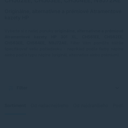
CH562EE, CH563EE, CH564EE, N9J72AE
Originálne, alternatívne a prémiové Atramentové
kazety HP
Vyberte si z našej ponuky
originálne, alternatívne a prémiové
Atramentové kazety
HP 301 XL, CH561EE, CH562EE,
CH563EE, CH564EE, N9J72AE.
Filter Vám pomôže bližšie
špecifikovať vašu požiadavku - napríklad podľa farby náplne
alebo podľa typu náplne (originál, alternatíva alebo prémium).
Filter
Sortiment
Od najlacnejšieho
Od najdrahšieho
Podľa 