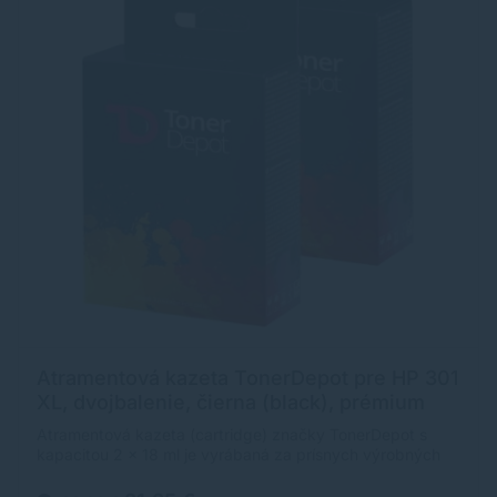
Atramentová kazeta TonerDepot pre HP 301
XL, dvojbalenie, čierna (black), prémium
Atramentová kazeta (cartridge) značky TonerDepot s
kapacitou 2 x 18 ml je vyrábaná za prísnych výrobných
podmienok, preto jej prémiová kvalita je porovnateľná s
originálnymi náplňami HP.