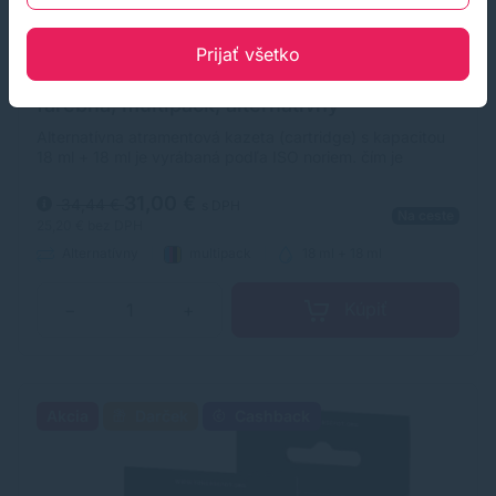
Prijať všetko
Cartridge HP 301 XL, dvojbalenie, čierna,
farebná, multipack, alternatívny
Alternatívna atramentová kazeta (cartridge) s kapacitou
18 ml + 18 ml je vyrábaná podľa ISO noriem. čím je
zabezpečená úplna kompatibilita s tlačiarňami HP.
31,00 €
34,44 €
s DPH
Na ceste
25,20 €
bez DPH
Alternatívny
multipack
18 ml + 18 ml
Kúpiť
−
+
Akcia
Darček
Cashback