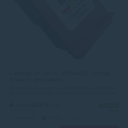
Cartridge HP 301 XL (CH564EE), farebná
(tricolor), alternatívny
Alternatívna atramentová kazeta (cartridge) s kapacitou
18 ml je vyrábaná podľa ISO noriem, čím je zabezpečená
úplna kompatibilita s tlačiarňami HP.
16,60 €
18,45 €
s DPH
Na sklade
13,50 €
bez DPH
10+ ks
Alternatívny
farebná
18 ml