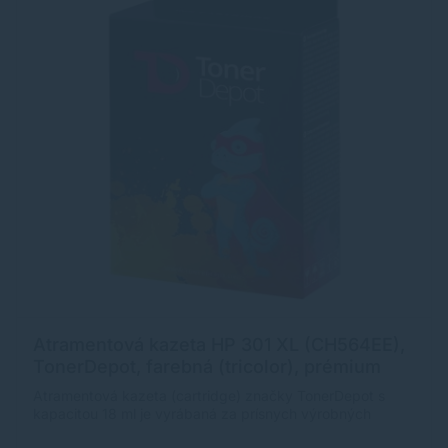
Atramentová kazeta HP 301 XL (CH564EE),
TonerDepot, farebná (tricolor), prémium
Atramentová kazeta (cartridge) značky TonerDepot s
kapacitou 18 ml je vyrábaná za prísnych výrobných
podmienok, preto jej prémiová kvalita je porovnateľná s