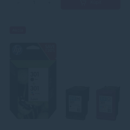
Kúpiť
−
+
Akcia