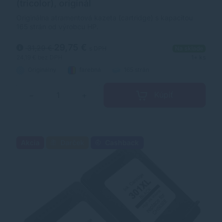
(tricolor), originál
Originálna atramentová kazeta (cartridge) s kapacitou
165 strán od výrobcu HP.
29,75 €
31,29 €
s DPH
Na sklade
24,19 €
bez DPH
1+ ks
Originálny
farebná
165 strán
Kúpiť
−
+
Akcia
Darček
Cashback