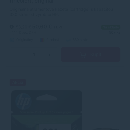
(tricolor), originál
Originálna atramentová kazeta (cartridge) s kapacitou
330 strán od výrobcu HP.
50,60 €
53,26 €
s DPH
Na sklade
41,14 €
bez DPH
50+ ks
Originálny
farebná
330 strán
Kúpiť
−
+
Akcia