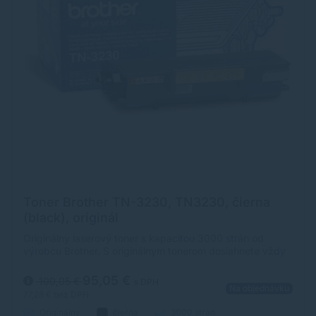
Toner Brother TN-3230, TN3230, čierna
(black), originál
Originálny laserový toner s kapacitou 3000 strán od
výrobcu Brother. S originálnym tonerom dosiahnete vždy
kvalitný výtlačok.
95,05 €
100,05 €
s DPH
Na objednávku
77,28 €
bez DPH
Originálny
čierna
3000 strán