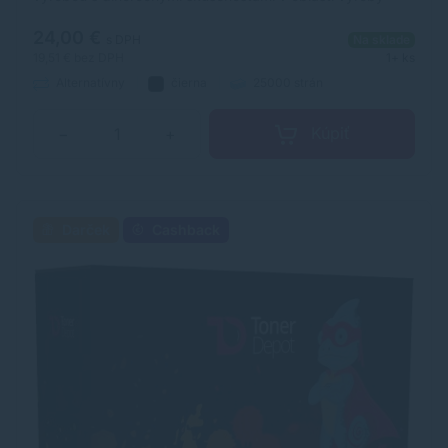
optických jednotiek a príslušenstva. Optická jednotka je
kvalitou porovnateľná s originálnym komponentom.
24,00 €
s DPH
Na sklade
19,51 €
bez DPH
1+ ks
Alternatívny
čierna
25000 strán
Kúpiť
−
+
Darček
Cashback