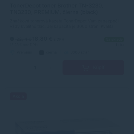
TonerDepot toner Brother TN-3230,
TN3230, PRÉMIUM, čierna (black)
Značková tonerová kazeta TonerDepot Vám zabezpečí
vždy kvalitnú tlač. Jej kapacita je 3000 strán. Kvalita
tonerovej kazety TonerDepot je na úrovni originálneho
spotrebného materiálu.
18,80 €
22,14 €
s DPH
Na sklade
15,28 €
bez DPH
1+ ks
Prémium
čierna
3000 strán
Kúpiť
−
+
Akcia