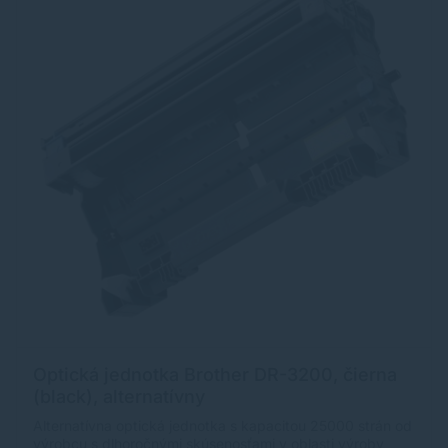
Optická jednotka Brother DR-3200, čierna
(black), alternatívny
Alternatívna optická jednotka s kapacitou 25000 strán od
výrobcu s dlhoročnými skúsenosťami v oblasti výroby