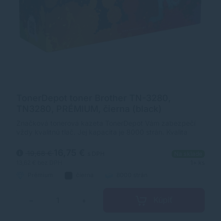
TonerDepot toner Brother TN-3280,
TN3280, PRÉMIUM, čierna (black)
Značková tonerová kazeta TonerDepot Vám zabezpečí
vždy kvalitnú tlač. Jej kapacita je 8000 strán. Kvalita
tonerovej kazety TonerDepot je na úrovni originálneho
spotrebného materiálu.
16,75 €
19,68 €
s DPH
Na sklade
13,62 €
bez DPH
1+ ks
Prémium
čierna
8000 strán
Kúpiť
−
+