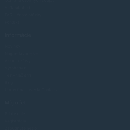
Ochrana osobných údajov
Veľkoobchod
FAQ - časté otázky
Kontakt
Informácie
Novinky
Najpredavánejšie
Akcie a zľavy
Výrobcovia
Testy tlačiarní
Blog
Upraviť nastavenia Cookies
Môj účet
Prihlásenie
Registrácia
Zabudnuté heslo