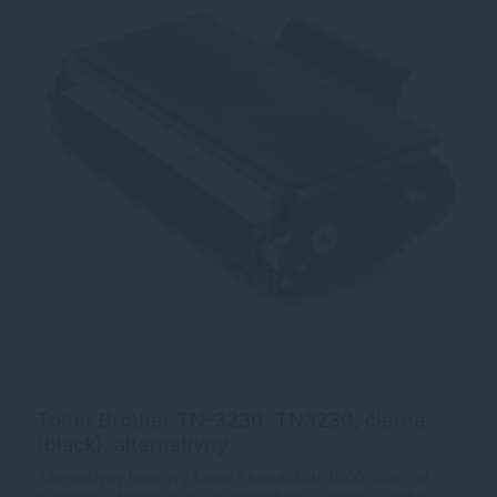
Toner Brother TN-3230, TN3230, čierna
(black), alternatívny
Alternatívny laserový toner s kapacitou 3000 strán od
výrobcu s dlhoročnými skúsenosťami v oblasti výroby