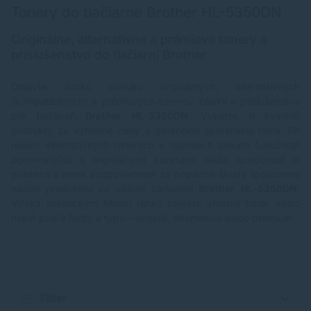
Tonery do tlačiarne Brother HL-5350DN
Originálne, alternatívne a prémiové tonery a
príslušenstvo do tlačiarní Brother
Objavte širokú ponuku originálnych, alternatívnych
(kompatibilných) a prémiových tonerov, náplní a príslušenstva
pre tlačiareň
Brother HL-5350DN
. Vyberte si kvalitné
produkty za výhodné ceny s garanciou spoľahlivej tlače. Pri
našich alternatívnych toneroch a náplniach získate funkčnosť
porovnateľnú s originálnymi kazetami. Naša spoločnosť je
poistená a nesie zodpovednosť za prípadné škody spôsobené
našimi produktmi vo vašom zariadení
Brother HL-5350DN
.
Vďaka praktickým filtrom ľahko nájdete vhodný toner alebo
náplň podľa farby a typu – originál, alternatíva alebo prémium.
Filter