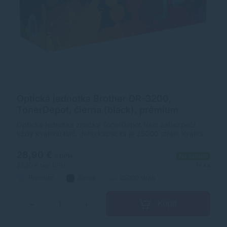
Optická jednotka Brother DR-3200,
TonerDepot, čierna (black), prémium
Optická jednotka značky TonerDepot Vám zabezpečí
vždy kvalitnú tlač. Jeho kapacita je 25000 strán. Kvalita
optickej jednotky TonerDepot je na úrovni originálneho
príslušenstva.
28,90 €
s DPH
Na sklade
23,50 €
bez DPH
1+ ks
Prémium
čierna
25000 strán
Kúpiť
−
+