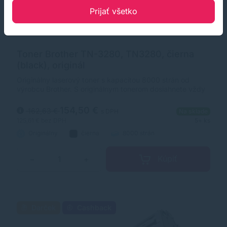
Prijať všetko
Toner Brother TN-3280, TN3280, čierna
(black), originál
Originálny laserový toner s kapacitou 8000 strán od
výrobcu Brother. S originálnym tonerom dosiahnete vždy
kvalitný výtlačok.
154,50 €
162,63 €
s DPH
Na sklade
125,61 €
bez DPH
5+ ks
Originálny
čierna
8000 strán
Kúpiť
−
+
Darček
Cashback