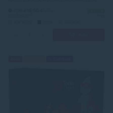
laserových tonerov. Toner je kvalitou porovnateľný s
originálnym laserovým tonerom.
15,50 €
17,22 €
s DPH
Na sklade
12,60 €
bez DPH
1+ ks
Alternatívny
čierna
3000 strán
Kúpiť
−
+
Akcia
Darček
Cashback