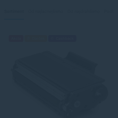
Sortiment
Od najlacnejšieho
Od najdrahšieho
Podľa 
Akcia
Darček
Cashback