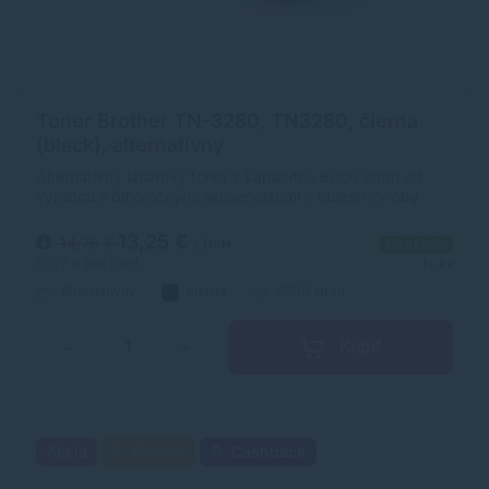
Toner Brother TN-3280, TN3280, čierna
(black), alternatívny
Alternatívny laserový toner s kapacitou 8000 strán od
výrobcu s dlhoročnými skúsenosťami v oblasti výroby
laserových tonerov. Toner je kvalitou porovnateľný s
originálnym laserovým tonerom.
13,25 €
14,76 €
s DPH
Na sklade
10,77 €
bez DPH
1+ ks
Alternatívny
čierna
8000 strán
Kúpiť
−
+
Akcia
Darček
Cashback