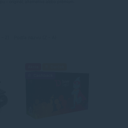
u – originál, alternatíva alebo prémium.
 - Z)
Podľa názvu (Z - A)
Akcia
Darček
Cashback