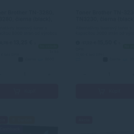
er Brother TN-3280,
Toner Brother TN-323
280, čierna (black),
TN3230, čierna (black
ernatívny
alternatívny
rnatívny laserový toner s
Alternatívny laserový toner s
citou 8000 strán od výrobcu
kapacitou 3000 strán od výr
horočnými skúsenosťami v
s dlhoročnými skúsenosťami 
13,25 €
15,50 €
4,76 €
17,22 €
s
s
sti výroby laserových tonerov.
oblasti výroby laserových ton
Na sklade
Na sk
r je kvalitou porovnateľný s
Toner je kvalitou porovnateľn
DPH
1+ ks
inálnym laserovým tonerom.
originálnym laserovým tonero
7 €
bez DPH
12,60 €
bez DPH
čierna
8000
čierna
30
natívny
strán
Alternatívny
strán
−
+
−
Kúpiť
Kúpiť
cia
Darček
Akcia
Cashback