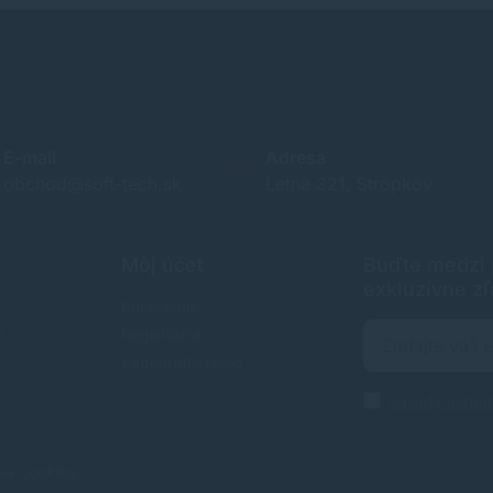
E-mail
Adresa
obchod@soft-tech.sk
Letná 321, Stropkov
Môj účet
Buďte medzi p
exkluzívne zľ
Prihlásenie
e
Registrácia
Zabudnuté heslo
Zásady ochra
nia Cookies