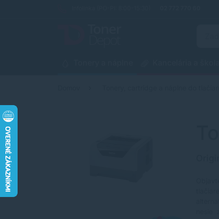
Infolinka (PO-PI: 8:00-15:30)
02 772 770 60
Tonery a náplne
Kancelária a škol
Domov
Tonery, cartridge a náplne do tlačiar
To
Origi
Objavt
tlačia
altern
nesie 