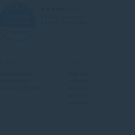
sť vybavenia a
Cely proces od
enia,moznost
objednania po dorucenie
hnut cca 13 hodin
bol velmi rychly. Ja som v
piatok vecer zadal
objednavku a v…