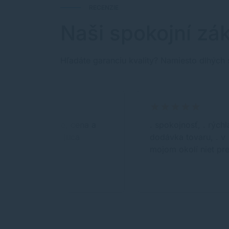
RECENZIE
Naši spokojní zák
Hľadáte garanciu kvality? Namiesto dlhých 
rýchle dodanie, cena a
. spokojnosť, . rýchl
kvalita vyhovujúca
dodávka tovaru, . v
mojom okolí niet pr