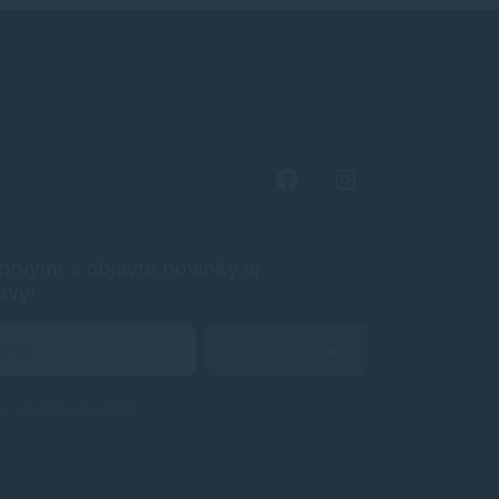
rvými a objavte novinky aj
avy!
Odoslať
ny osobných údajov