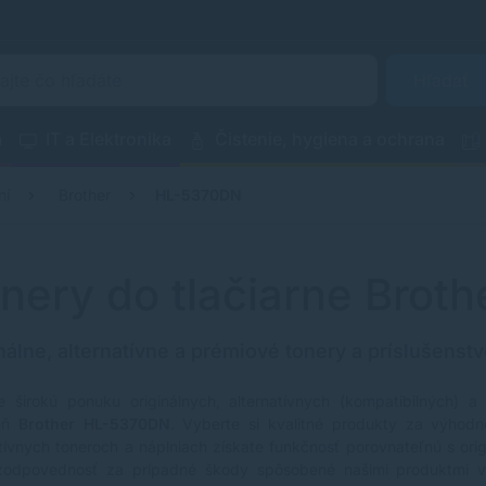
Hľadať
a
IT a Elektronika
Čistenie, hygiena a ochrana
ní
Brother
HL-5370DN
nery do tlačiarne Brot
nálne, alternatívne a prémiové tonery a príslušenstv
e širokú ponuku originálnych, alternatívnych (kompatibilných) a
reň
Brother HL-5370DN
. Vyberte si kvalitné produkty za výhodné
atívnych toneroch a náplniach získate funkčnosť porovnateľnú s ori
zodpovednosť za prípadné škody spôsobené našimi produktmi 