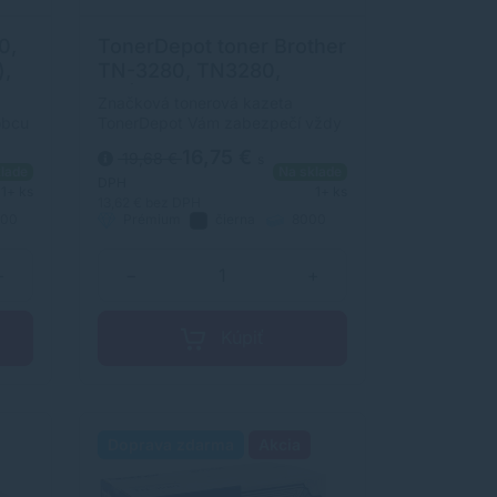
0,
TonerDepot toner Brother
),
TN-3280, TN3280,
PRÉMIUM, čierna (black)
Značková tonerová kazeta
obcu
TonerDepot Vám zabezpečí vždy
v
kvalitnú tlač. Jej kapacita je 8000
16,75 €
19,68 €
s
erov.
strán. Kvalita tonerovej kazety
lade
Na sklade
ý s
TonerDepot je na úrovni
DPH
1+ ks
1+ ks
m.
originálneho spotrebného
13,62 €
bez DPH
00
Prémium
čierna
8000
materiálu.
strán
+
−
+
Kúpiť
Doprava zdarma
Akcia