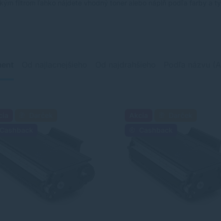
kým filtrom ľahko nájdete vhodný toner alebo náplň podľa farby a typ
ment
Od najlacnejšieho
Od najdrahšieho
Podľa názvu (A
cia
Darček
Akcia
Darček
Cashback
Cashback