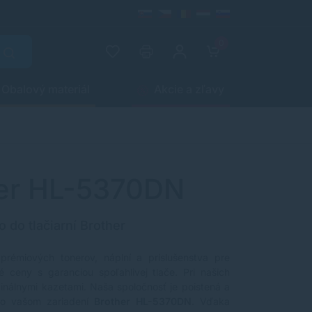
0
Obalový materiál
Akcie a zľavy
her HL-5370DN
o do tlačiarní Brother
 prémiových tonerov, náplní a príslušenstva pre
 ceny s garanciou spoľahlivej tlače. Pri našich
ginálnymi kazetami. Naša spoločnosť je poistená a
vo vašom zariadení
Brother HL-5370DN
. Vďaka