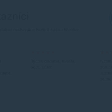
azníci
sľubov nechávame hovoriť našich klientov.
a
Rýchle dodanie, kvalita,
rychlo
odporúčam
doruc
edajne,
vyzdvi
denne