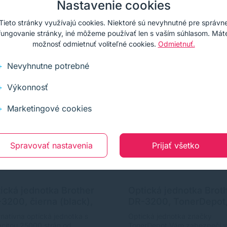
Nastavenie cookies
Kúpiť
Kúpiť
Tieto stránky využívajú cookies. Niektoré sú nevyhnutné pre správn
fungovanie stránky, iné môžeme používať len s vaším súhlasom. Mát
možnosť odmietnuť voliteľné cookies.
Odmietnuť.
Darček
Cashback
Darček
Cashback
Nevyhnutne potrebné
Výkonnosť
Marketingové cookies
Spravovať nastavenia
Prijať všetko
ická jednotka Brother
Optická jednotka Brot
3200, čierna (black),
DR-3200, TonerDepot
ernatívny
čierna (black), prémi
rnatívna optická jednotka s
Optická jednotka značky
citou 25000 strán od
TonerDepot Vám zabezpečí 