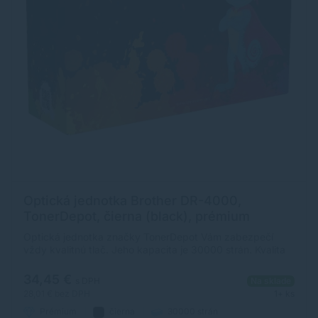
Optická jednotka Brother DR-4000,
TonerDepot, čierna (black), prémium
Optická jednotka značky TonerDepot Vám zabezpečí
vždy kvalitnú tlač. Jeho kapacita je 30000 strán. Kvalita
optickej jednotky TonerDepot je na úrovni originálneho
príslušenstva.
34,45 €
s DPH
Na sklade
28,01 €
bez DPH
1+ ks
Prémium
čierna
30000 strán