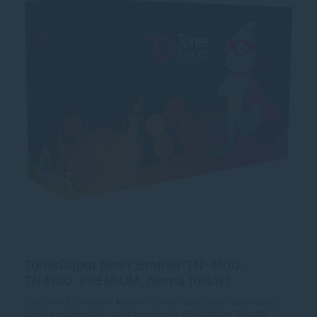
TonerDepot toner Brother TN-4100,
TN4100, PRÉMIUM, čierna (black)
Značková tonerová kazeta TonerDepot Vám zabezpečí
vždy kvalitnú tlač. Jej kapacita je 7500 strán. Kvalita