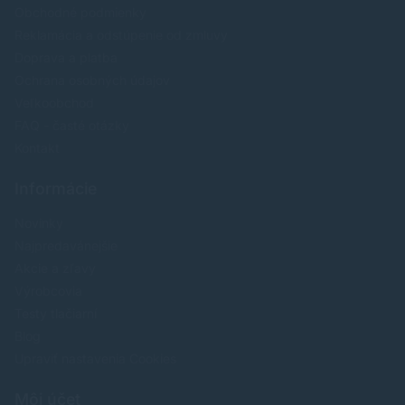
Obchodné podmienky
Reklamácia a odstúpenie od zmluvy
Doprava a platba
Ochrana osobných údajov
Veľkoobchod
FAQ - časté otázky
Kontakt
Informácie
Novinky
Najpredavánejšie
Akcie a zľavy
Výrobcovia
Testy tlačiarní
Blog
Upraviť nastavenia Cookies
Môj účet