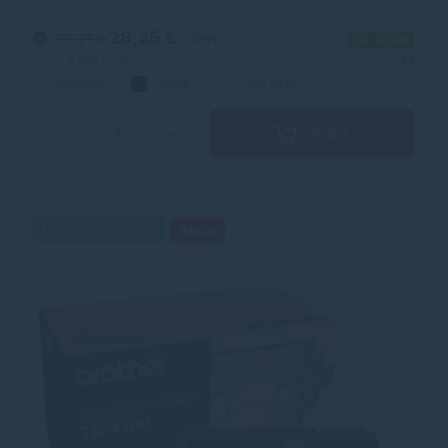
tonerovej kazety TonerDepot je na úrovni originálneho
spotrebného materiálu.
28,25 €
33,21 €
s DPH
Na sklade
22,97 €
bez DPH
1+ ks
Prémium
čierna
7500 strán
Kúpiť
−
+
Doprava zdarma
Akcia