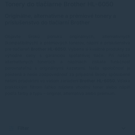
Tonery do tlačiarne Brother HL-6050
Originálne, alternatívne a prémiové tonery a
príslušenstvo do tlačiarní Brother
Objavte širokú ponuku originálnych, alternatívnych
(kompatibilných) a prémiových tonerov, náplní a príslušenstva
pre tlačiareň
Brother HL-6050
. Vyberte si kvalitné produkty za
výhodné ceny s garanciou spoľahlivej tlače. Pri našich
alternatívnych toneroch a náplniach získate funkčnosť
porovnateľnú s originálnymi kazetami. Naša spoločnosť je
poistená a nesie zodpovednosť za prípadné škody spôsobené
našimi produktmi vo vašom zariadení
Brother HL-6050
. Vďaka
praktickým filtrom ľahko nájdete vhodný toner alebo náplň
podľa farby a typu – originál, alternatíva alebo prémium.
Filter