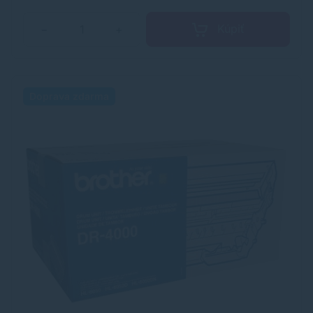
Kúpiť
−
+
Doprava zdarma