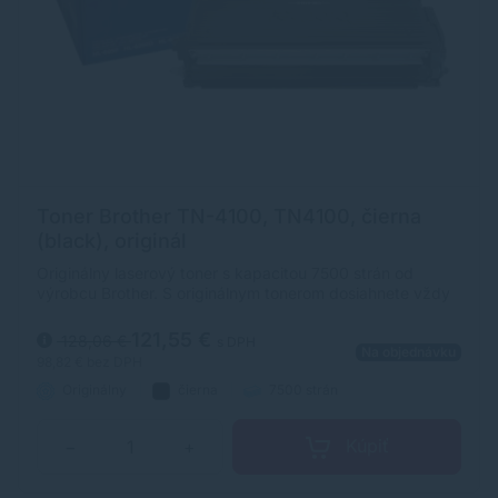
Toner Brother TN-4100, TN4100, čierna
(black), originál
Originálny laserový toner s kapacitou 7500 strán od
výrobcu Brother. S originálnym tonerom dosiahnete vždy
kvalitný výtlačok.
121,55 €
128,06 €
s DPH
Na objednávku
98,82 €
bez DPH
Originálny
čierna
7500 strán
Kúpiť
−
+