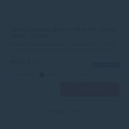
Optická jednotka Brother DR-4000, čierna
(black), originál
Originálna optická jednotka s kapacitou 30000 strán od
výrobcu Brother. Originálna optická jednotka Vám zaručí
vždy kvalitnú tlač.
141,65 €
s DPH
Na objednávku
115,16 €
bez DPH
Originálny
čierna
30000 strán
Kúpiť
−
+
Produkty 1 - 6 z 6