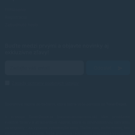
Prihlásenie
Registrácia
Zabudnuté heslo
Buďte medzi prvými a objavte novinky aj
exkluzívne zľavy!
Odoslať
Zásady ochrany osobných údajov
Spoľahlivé náplne do tlačiarní, ktoré šetria Vaše peniaze od
TonerDepot
.
V e-shope TonerDepot.sk (naplne-do-tlaciarni.sk) Vám prinášame
kvalitné tonery a atramentové náplne, ktoré sú plnohodnotnou náhradou
za originály – za výrazne výhodnejšie ceny. Tlačte viac, plaťte menej, bez
kompromisov v kvalite.
Naša prémiová rada náplní prechádza výstupnou