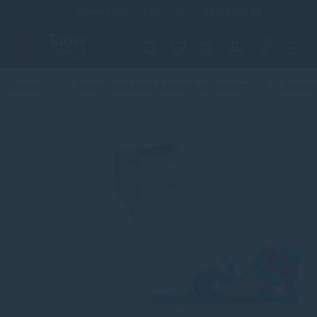
Infolinka (PO-PI: 8:00-15:30)
02 772 770 60
0
Domov
Tonery, cartridge a náplne do tlačiarní
Brothe