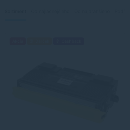
Sortiment
Od najlacnejšieho
Od najdrahšieho
Podľa 
Akcia
Darček
Cashback