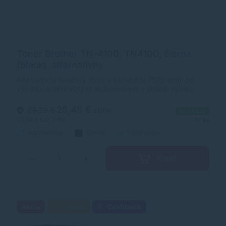
Toner Brother TN-4100, TN4100, čierna
(black), alternatívny
Alternatívny laserový toner s kapacitou 7500 strán od
výrobcu s dlhoročnými skúsenosťami v oblasti výroby
laserových tonerov. Toner je kvalitou porovnateľný s
originálnym laserovým tonerom.
25,45 €
28,29 €
s DPH
Na sklade
20,69 €
bez DPH
1+ ks
Alternatívny
čierna
7500 strán
Kúpiť
−
+
Akcia
Darček
Cashback