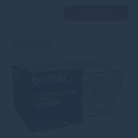
Kúpiť
−
+
Doprava zdarma