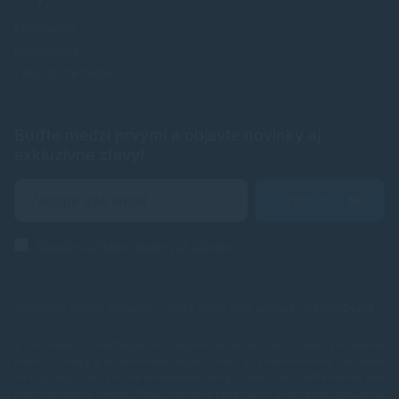
Prihlásenie
Registrácia
Zabudnuté heslo
Buďte medzi prvými a objavte novinky aj
exkluzívne zľavy!
Odoslať
Zásady ochrany osobných údajov
Spoľahlivé náplne do tlačiarní, ktoré šetria Vaše peniaze od
TonerDepot
.
V e-shope TonerDepot.sk (naplne-do-tlaciarni.sk) Vám prinášame
kvalitné tonery a atramentové náplne, ktoré sú plnohodnotnou náhradou
za originály – za výrazne výhodnejšie ceny. Tlačte viac, plaťte menej, bez
kompromisov v kvalite.
Naša prémiová rada náplní prechádza výstupnou