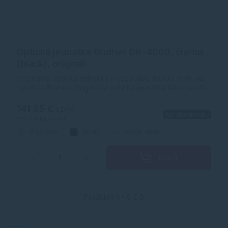
Optická jednotka Brother DR-4000, čierna
(black), originál
Originálna optická jednotka s kapacitou 30000 strán od
výrobcu Brother. Originálna optická jednotka Vám zaručí
vždy kvalitnú tlač.
141,65 €
s DPH
Na objednávku
115,16 €
bez DPH
Originálny
čierna
30000 strán
Kúpiť
−
+
Produkty 1 - 6 z 6