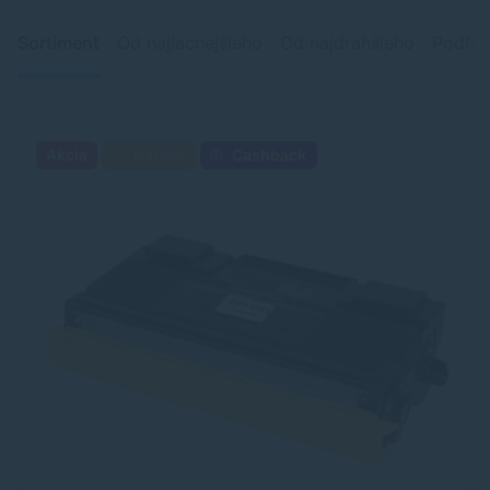
Sortiment
Od najlacnejšieho
Od najdrahšieho
Podľa 
Akcia
Darček
Cashback