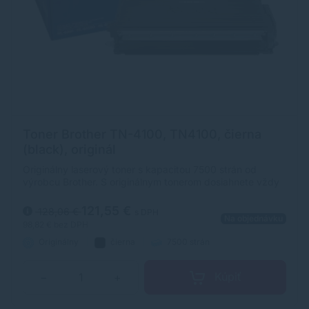
Toner Brother TN-4100, TN4100, čierna
(black), originál
Originálny laserový toner s kapacitou 7500 strán od
výrobcu Brother. S originálnym tonerom dosiahnete vždy
kvalitný výtlačok.
121,55 €
128,06 €
s DPH
Na objednávku
98,82 €
bez DPH
Originálny
čierna
7500 strán
Kúpiť
−
+