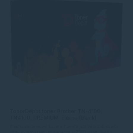
TonerDepot toner Brother TN-4100,
TN4100, PRÉMIUM, čierna (black)
Značková tonerová kazeta TonerDepot Vám zabezpečí
vždy kvalitnú tlač. Jej kapacita je 7500 strán. Kvalita