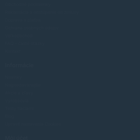
Obchodné podmienky
Reklamácia a odstúpenie od zmluvy
Doprava a platba
Ochrana osobných údajov
Veľkoobchod
FAQ - časté otázky
Kontakt
Informácie
Novinky
Najpredavánejšie
Akcie a zľavy
Výrobcovia
Testy tlačiarní
Blog
Upraviť nastavenia Cookies
Môj účet