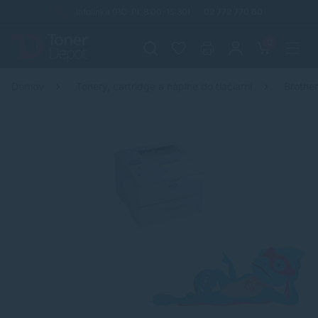
Infolinka (PO-PI: 8:00-15:30)
02 772 770 60
0
Domov
Tonery, cartridge a náplne do tlačiarní
Brothe