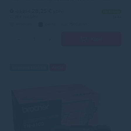
tonerovej kazety TonerDepot je na úrovni originálneho
spotrebného materiálu.
28,25 €
33,21 €
s DPH
Na sklade
22,97 €
bez DPH
1+ ks
Prémium
čierna
7500 strán
Kúpiť
−
+
Doprava zdarma
Akcia