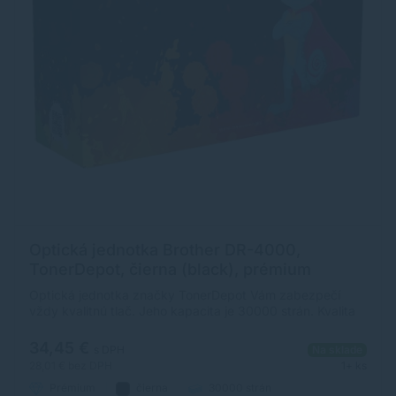
Optická jednotka Brother DR-4000,
TonerDepot, čierna (black), prémium
Optická jednotka značky TonerDepot Vám zabezpečí
vždy kvalitnú tlač. Jeho kapacita je 30000 strán. Kvalita
optickej jednotky TonerDepot je na úrovni originálneho
príslušenstva.
34,45 €
s DPH
Na sklade
28,01 €
bez DPH
1+ ks
Prémium
čierna
30000 strán