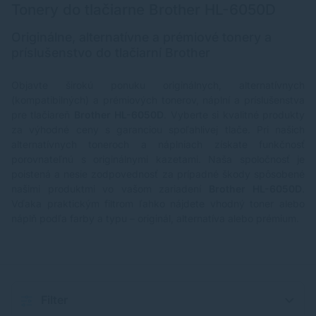
Tonery do tlačiarne Brother HL-6050D
Originálne, alternatívne a prémiové tonery a
príslušenstvo do tlačiarní Brother
Objavte širokú ponuku originálnych, alternatívnych
(kompatibilných) a prémiových tonerov, náplní a príslušenstva
pre tlačiareň
Brother HL-6050D
. Vyberte si kvalitné produkty
za výhodné ceny s garanciou spoľahlivej tlače. Pri našich
alternatívnych toneroch a náplniach získate funkčnosť
porovnateľnú s originálnymi kazetami. Naša spoločnosť je
poistená a nesie zodpovednosť za prípadné škody spôsobené
našimi produktmi vo vašom zariadení
Brother HL-6050D
.
Vďaka praktickým filtrom ľahko nájdete vhodný toner alebo
náplň podľa farby a typu – originál, alternatíva alebo prémium.
Filter