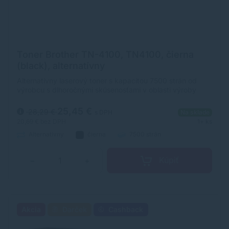
Toner Brother TN-4100, TN4100, čierna
(black), alternatívny
Alternatívny laserový toner s kapacitou 7500 strán od
výrobcu s dlhoročnými skúsenosťami v oblasti výroby
laserových tonerov. Toner je kvalitou porovnateľný s
originálnym laserovým tonerom.
25,45 €
28,29 €
s DPH
Na sklade
20,69 €
bez DPH
1+ ks
Alternatívny
čierna
7500 strán
Kúpiť
−
+
Akcia
Darček
Cashback