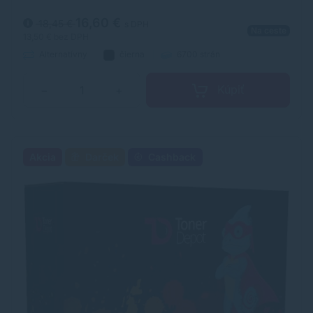
laserových tonerov. Toner je kvalitou porovnateľný s
originálnym laserovým tonerom.
16,60 €
18,45 €
s DPH
Na ceste
13,50 €
bez DPH
Alternatívny
čierna
6700 strán
Kúpiť
−
+
Akcia
Darček
Cashback