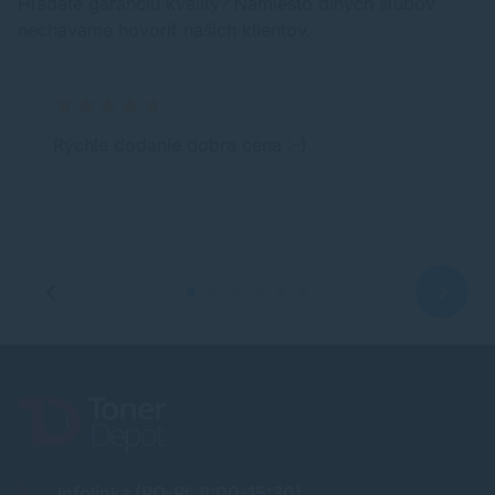
Hľadáte garanciu kvality? Namiesto dlhých sľubov
nechávame hovoriť našich klientov.
Rýchle dodanie dobra cena :-)
Infolinka (PO-PI: 8:00-15:30)