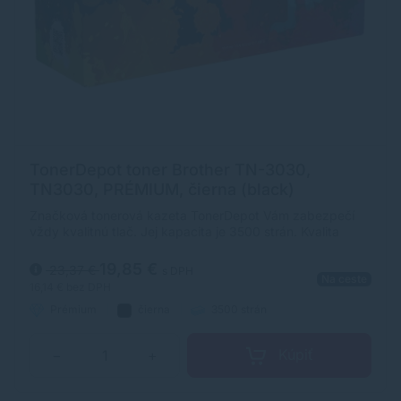
TonerDepot toner Brother TN-3030,
TN3030, PRÉMIUM, čierna (black)
Značková tonerová kazeta TonerDepot Vám zabezpečí
vždy kvalitnú tlač. Jej kapacita je 3500 strán. Kvalita
tonerovej kazety TonerDepot je na úrovni originálneho
spotrebného materiálu.
19,85 €
23,37 €
s DPH
Na ceste
16,14 €
bez DPH
Prémium
čierna
3500 strán
Kúpiť
−
+