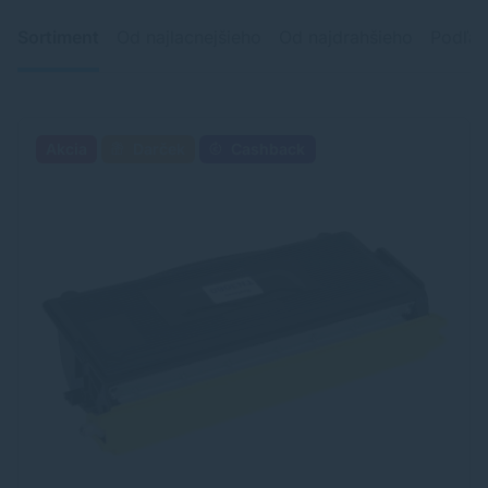
Sortiment
Od najlacnejšieho
Od najdrahšieho
Podľa 
Akcia
Darček
Cashback