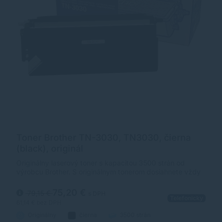
Toner Brother TN-3030, TN3030, čierna
(black), originál
Originálny laserový toner s kapacitou 3500 strán od
výrobcu Brother. S originálnym tonerom dosiahnete vždy
kvalitný výtlačok.
75,20 €
79,15 €
s DPH
Telefonicky
61,14 €
bez DPH
Originálny
čierna
3500 strán