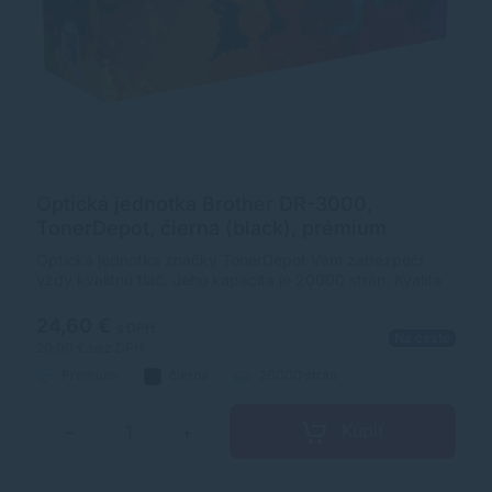
Optická jednotka Brother DR-3000,
TonerDepot, čierna (black), prémium
Optická jednotka značky TonerDepot Vám zabezpečí
vždy kvalitnú tlač. Jeho kapacita je 20000 strán. Kvalita
optickej jednotky TonerDepot je na úrovni originálneho
príslušenstva.
24,60 €
s DPH
Na ceste
20,00 €
bez DPH
Prémium
čierna
20000 strán
Kúpiť
−
+