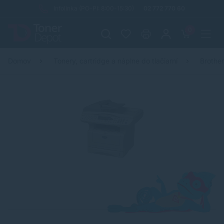
Infolinka (PO-PI: 8:00-15:30)
02 772 770 60
0
Domov
Tonery, cartridge a náplne do tlačiarní
Brothe