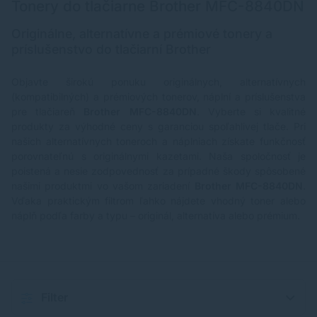
Tonery do tlačiarne Brother MFC-8840DN
Originálne, alternatívne a prémiové tonery a
príslušenstvo do tlačiarní Brother
Objavte širokú ponuku originálnych, alternatívnych
(kompatibilných) a prémiových tonerov, náplní a príslušenstva
pre tlačiareň
Brother MFC-8840DN
. Vyberte si kvalitné
produkty za výhodné ceny s garanciou spoľahlivej tlače. Pri
našich alternatívnych toneroch a náplniach získate funkčnosť
porovnateľnú s originálnymi kazetami. Naša spoločnosť je
poistená a nesie zodpovednosť za prípadné škody spôsobené
našimi produktmi vo vašom zariadení
Brother MFC-8840DN
.
Vďaka praktickým filtrom ľahko nájdete vhodný toner alebo
náplň podľa farby a typu – originál, alternatíva alebo prémium.
Filter