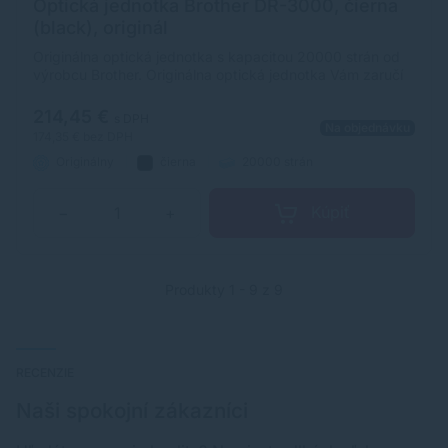
Optická jednotka Brother DR-3000, čierna
(black), originál
Originálna optická jednotka s kapacitou 20000 strán od
výrobcu Brother. Originálna optická jednotka Vám zaručí
vždy kvalitnú tlač.
214,45 €
s DPH
Na objednávku
174,35 €
bez DPH
Originálny
čierna
20000 strán
Kúpiť
−
+
Produkty 1 - 9 z 9
RECENZIE
Naši spokojní zákazníci