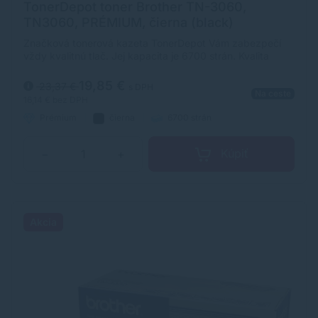
TonerDepot toner Brother TN-3060,
TN3060, PRÉMIUM, čierna (black)
Značková tonerová kazeta TonerDepot Vám zabezpečí
vždy kvalitnú tlač. Jej kapacita je 6700 strán. Kvalita
tonerovej kazety TonerDepot je na úrovni originálneho
spotrebného materiálu.
19,85 €
23,37 €
s DPH
Na ceste
16,14 €
bez DPH
Prémium
čierna
6700 strán
Kúpiť
−
+
Akcia