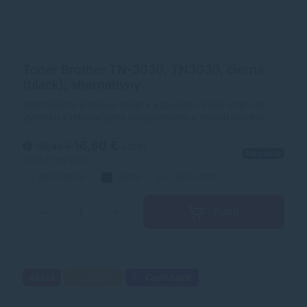
Toner Brother TN-3030, TN3030, čierna
(black), alternatívny
Alternatívny laserový toner s kapacitou 3500 strán od
výrobcu s dlhoročnými skúsenosťami v oblasti výroby
laserových tonerov. Toner je kvalitou porovnateľný s
originálnym laserovým tonerom.
16,60 €
18,45 €
s DPH
Na ceste
13,50 €
bez DPH
Alternatívny
čierna
3500 strán
Kúpiť
−
+
Akcia
Darček
Cashback