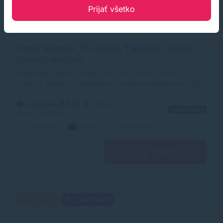
Prijať všetko
Toner Brother TN-3060, TN3060, čierna
(black), originál
Originálny laserový toner s kapacitou 6700 strán od
výrobcu Brother. S originálnym tonerom dosiahnete vždy
kvalitný výtlačok.
97,10 €
102,20 €
s DPH
Telefonicky
78,94 €
bez DPH
Originálny
čierna
6700 strán
Kúpiť
−
+
Darček
Cashback