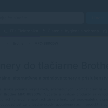
Hľadať
a
IT a Elektronika
Čistenie, hygiena a ochrana
ní
Brother
MFC-8890DW
nery do tlačiarne Bro
nálne, alternatívne a prémiové tonery a príslušenstv
e širokú ponuku originálnych, alternatívnych (kompatibilných) a
reň
Brother MFC-8890DW
. Vyberte si kvalitné produkty za výhodn
atívnych toneroch a náplniach získate funkčnosť porovnateľnú s ori
zodpovednosť za prípadné škody spôsobené našimi produktmi vo