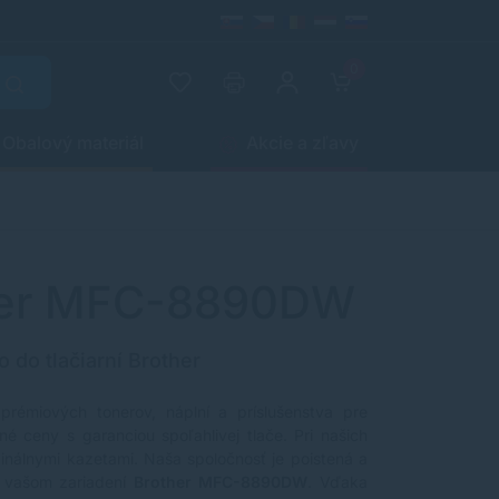
0
Obalový materiál
Akcie a zľavy
ther MFC-8890DW
o do tlačiarní Brother
 prémiových tonerov, náplní a príslušenstva pre
é ceny s garanciou spoľahlivej tlače. Pri našich
ginálnymi kazetami. Naša spoločnosť je poistená a
 vašom zariadení
Brother MFC-8890DW
. Vďaka