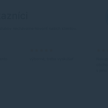
azníci
sľubov nechávame hovoriť našich klientov.
ento
výborné, treba vyskúšať
Nakup
obcho
s jeho