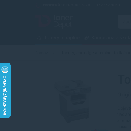
Infolinka (PO-PI: 8:00-15:30)
02 772 770 60
Tonery a náplne
Kancelária a škol
Domov
Tonery, cartridge a náplne do tlačiar
To
Origi
Objavt
tlačia
altern
nesie 