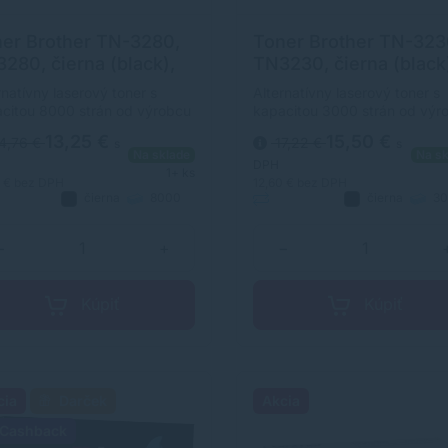
er Brother TN-3280,
Toner Brother TN-323
280, čierna (black),
TN3230, čierna (black
ernatívny
alternatívny
rnatívny laserový toner s
Alternatívny laserový toner s
citou 8000 strán od výrobcu
kapacitou 3000 strán od výr
horočnými skúsenosťami v
s dlhoročnými skúsenosťami 
13,25 €
15,50 €
4,76 €
17,22 €
s
s
sti výroby laserových tonerov.
oblasti výroby laserových ton
Na sklade
Na sk
r je kvalitou porovnateľný s
Toner je kvalitou porovnateľn
DPH
1+ ks
inálnym laserovým tonerom.
originálnym laserovým tonero
7 €
bez DPH
12,60 €
bez DPH
čierna
8000
čierna
30
natívny
strán
Alternatívny
strán
−
+
−
Kúpiť
Kúpiť
cia
Darček
Akcia
Cashback