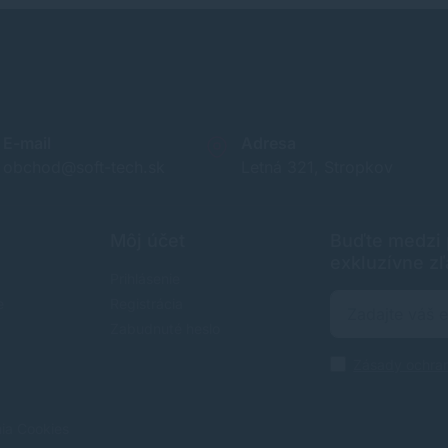
E-mail
Adresa
obchod@soft-tech.sk
Letná 321, Stropkov
Môj účet
Buďte medzi p
exkluzívne zľ
Prihlásenie
e
Registrácia
Zabudnuté heslo
Zásady ochra
nia Cookies