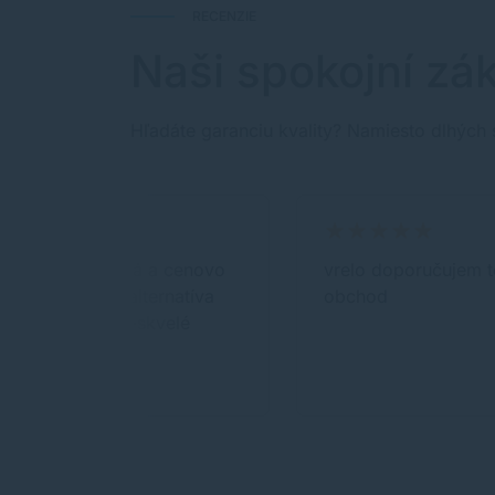
RECENZIE
Naši spokojní zák
Hľadáte garanciu kvality? Namiesto dlhých 
Super,výhodná a cenovo
vrelo doporučujem t
dostupnejšia alternatíva
obchod
náplne do HP-skvelé