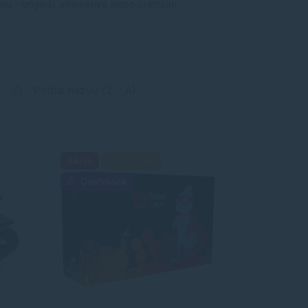
u – originál, alternatíva alebo prémium.
 - Z)
Podľa názvu (Z - A)
Akcia
Darček
Cashback