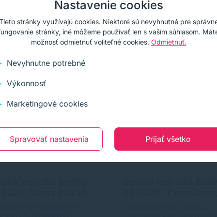
Nastavenie cookies
Kúpiť
Kúpiť
Tieto stránky využívajú cookies. Niektoré sú nevyhnutné pre správn
fungovanie stránky, iné môžeme používať len s vaším súhlasom. Mát
možnosť odmietnuť voliteľné cookies.
Odmietnuť.
Darček
Cashback
Darček
Cashback
Nevyhnutne potrebné
Výkonnosť
Marketingové cookies
Spravovať nastavenia
Prijať všetko
ická jednotka Brother
Optická jednotka Brot
3200, čierna (black),
DR-3200, TonerDepot
ernatívny
čierna (black), prémi
rnatívna optická jednotka s
Optická jednotka značky
citou 25000 strán od
TonerDepot Vám zabezpečí 