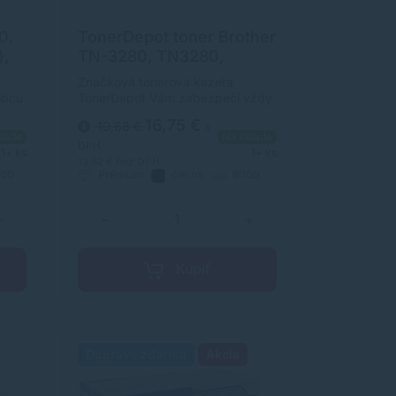
0,
TonerDepot toner Brother
),
TN-3280, TN3280,
PRÉMIUM, čierna (black)
Značková tonerová kazeta
obcu
TonerDepot Vám zabezpečí vždy
v
kvalitnú tlač. Jej kapacita je 8000
16,75 €
19,68 €
s
erov.
strán. Kvalita tonerovej kazety
lade
Na sklade
ý s
TonerDepot je na úrovni
DPH
1+ ks
1+ ks
m.
originálneho spotrebného
13,62 €
bez DPH
00
Prémium
čierna
8000
materiálu.
strán
+
−
+
Kúpiť
Doprava zdarma
Akcia