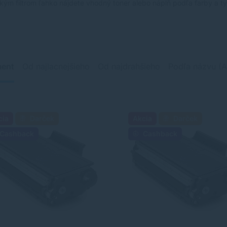
kým filtrom ľahko nájdete vhodný toner alebo náplň podľa farby a typ
ment
Od najlacnejšieho
Od najdrahšieho
Podľa názvu (A
cia
Darček
Akcia
Darček
Cashback
Cashback