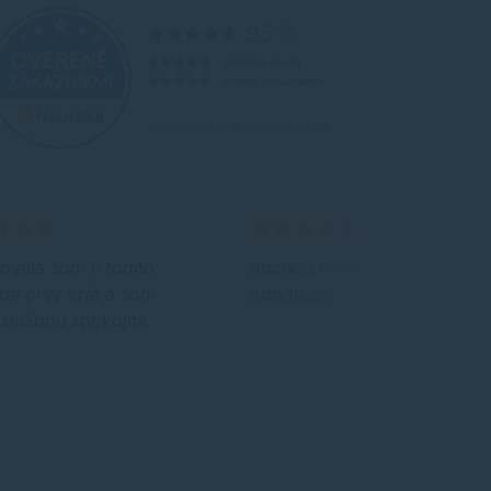
ovala som v tomto
obchod môžem len
de prvý krát a som
odporúčať
 službou spokojná.