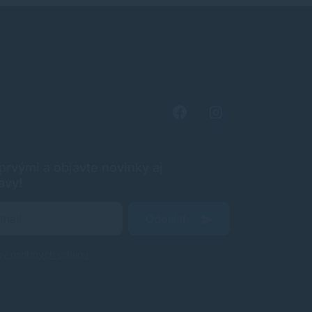
rvými a objavte novinky aj
avy!
Odoslať
ny osobných údajov