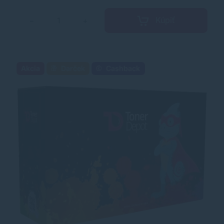
Kúpiť
−
+
Akcia
Darček
Cashback