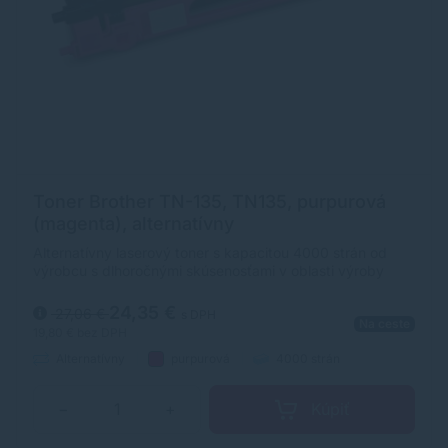
Toner Brother TN-135, TN135, purpurová
(magenta), alternatívny
Alternatívny laserový toner s kapacitou 4000 strán od
výrobcu s dlhoročnými skúsenosťami v oblasti výroby
laserových tonerov. Toner je kvalitou porovnateľný s
originálnym laserovým tonerom.
24,35 €
27,06 €
s DPH
Na ceste
19,80 €
bez DPH
Alternatívny
purpurová
4000 strán
Kúpiť
−
+