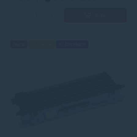
Kúpiť
−
+
Akcia
Darček
Cashback