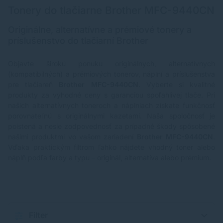
Tonery do tlačiarne Brother MFC-9440CN
Originálne, alternatívne a prémiové tonery a
príslušenstvo do tlačiarní Brother
Objavte širokú ponuku originálnych, alternatívnych
(kompatibilných) a prémiových tonerov, náplní a príslušenstva
pre tlačiareň
Brother MFC-9440CN
. Vyberte si kvalitné
produkty za výhodné ceny s garanciou spoľahlivej tlače. Pri
našich alternatívnych toneroch a náplniach získate funkčnosť
porovnateľnú s originálnymi kazetami. Naša spoločnosť je
poistená a nesie zodpovednosť za prípadné škody spôsobené
našimi produktmi vo vašom zariadení
Brother MFC-9440CN
.
Vďaka praktickým filtrom ľahko nájdete vhodný toner alebo
náplň podľa farby a typu – originál, alternatíva alebo prémium.
Filter