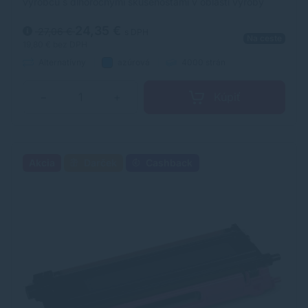
výrobcu s dlhoročnými skúsenosťami v oblasti výroby
laserových tonerov. Toner je kvalitou porovnateľný s
originálnym laserovým tonerom.
24,35 €
27,06 €
s DPH
Na ceste
19,80 €
bez DPH
Alternatívny
azúrová
4000 strán
Kúpiť
−
+
Akcia
Darček
Cashback