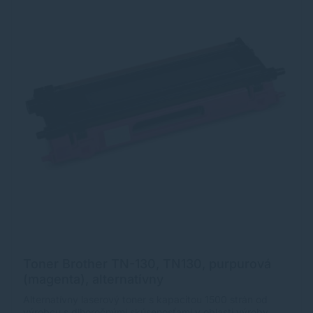
Toner Brother TN-130, TN130, purpurová
(magenta), alternatívny
Alternatívny laserový toner s kapacitou 1500 strán od
výrobcu s dlhoročnými skúsenosťami v oblasti výroby