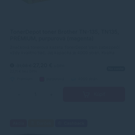
TonerDepot toner Brother TN-135, TN135,
PRÉMIUM, purpurová (magenta)
Značková tonerová kazeta TonerDepot Vám zabezpečí
vždy kvalitnú tlač. Jej kapacita je 4000 strán. Kvalita
tonerovej kazety TonerDepot je na úrovni originálneho
spotrebného materiálu.
27,20 €
31,98 €
s DPH
Na ceste
22,11 €
bez DPH
Prémium
purpurová
4000 strán
Kúpiť
−
+
Akcia
Darček
Cashback