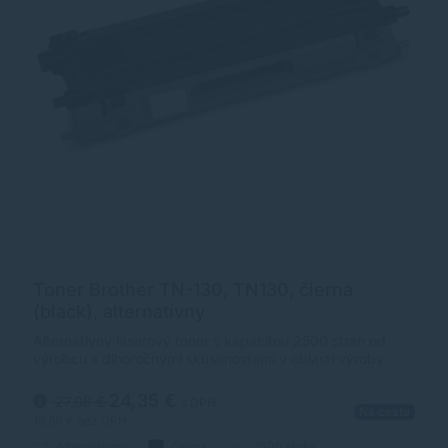
Toner Brother TN-130, TN130, čierna
(black), alternatívny
Alternatívny laserový toner s kapacitou 2500 strán od
výrobcu s dlhoročnými skúsenosťami v oblasti výroby
laserových tonerov. Toner je kvalitou porovnateľný s
originálnym laserovým tonerom.
24,35 €
27,06 €
s DPH
Na ceste
19,80 €
bez DPH
Alternatívny
čierna
2500 strán