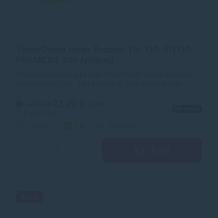
TonerDepot toner Brother TN-130, TN130,
PRÉMIUM, žltá (yellow)
Značková tonerová kazeta TonerDepot Vám zabezpečí
vždy kvalitnú tlač. Jej kapacita je 1500 strán. Kvalita
tonerovej kazety TonerDepot je na úrovni originálneho
spotrebného materiálu.
27,20 €
31,98 €
s DPH
Na ceste
22,11 €
bez DPH
Prémium
žltá
1500 strán
Kúpiť
−
+
Akcia