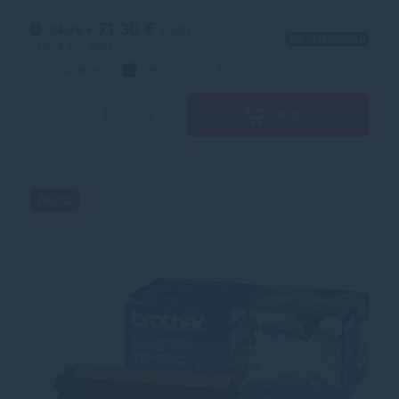
kvalitný výtlačok.
71,30 €
74,86 €
s DPH
Na objednávku
57,97 €
bez DPH
Originálny
čierna
2500 strán
Kúpiť
−
+
Akcia