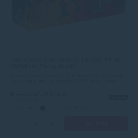
TonerDepot toner Brother TN-130, TN130,
PRÉMIUM, čierna (black)
Značková tonerová kazeta TonerDepot Vám zabezpečí
vždy kvalitnú tlač. Jej kapacita je 2500 strán. Kvalita
tonerovej kazety TonerDepot je na úrovni originálneho
spotrebného materiálu.
27,20 €
31,98 €
s DPH
Na ceste
22,11 €
bez DPH
Prémium
čierna
2500 strán
Kúpiť
−
+