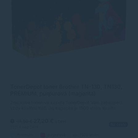
TonerDepot toner Brother TN-130, TN130,
PRÉMIUM, purpurová (magenta)
Značková tonerová kazeta TonerDepot Vám zabezpečí
vždy kvalitnú tlač. Jej kapacita je 1500 strán. Kvalita
tonerovej kazety TonerDepot je na úrovni originálneho
spotrebného materiálu.
27,20 €
31,98 €
s DPH
Na ceste
22,11 €
bez DPH
Prémium
purpurová
1500 strán