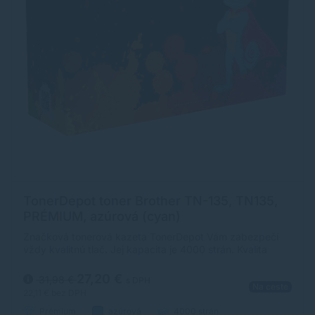
TonerDepot toner Brother TN-135, TN135,
PRÉMIUM, azúrová (cyan)
Značková tonerová kazeta TonerDepot Vám zabezpečí
vždy kvalitnú tlač. Jej kapacita je 4000 strán. Kvalita
tonerovej kazety TonerDepot je na úrovni originálneho
spotrebného materiálu.
27,20 €
31,98 €
s DPH
Na ceste
22,11 €
bez DPH
Prémium
azúrová
4000 strán