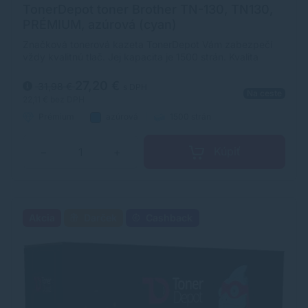
TonerDepot toner Brother TN-130, TN130,
PRÉMIUM, azúrová (cyan)
Značková tonerová kazeta TonerDepot Vám zabezpečí
vždy kvalitnú tlač. Jej kapacita je 1500 strán. Kvalita
tonerovej kazety TonerDepot je na úrovni originálneho
spotrebného materiálu.
27,20 €
31,98 €
s DPH
Na ceste
22,11 €
bez DPH
Prémium
azúrová
1500 strán
Kúpiť
−
+
Akcia
Darček
Cashback