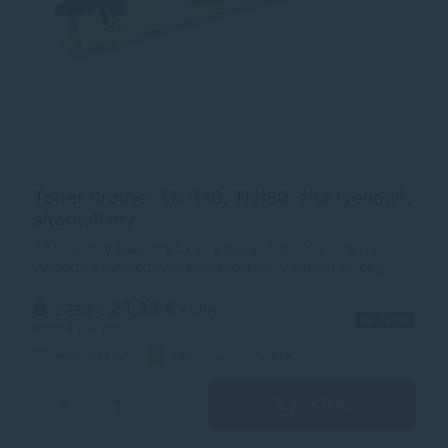
Toner Brother TN-130, TN130, žltá (yellow),
alternatívny
Alternatívny laserový toner s kapacitou 1500 strán od
výrobcu s dlhoročnými skúsenosťami v oblasti výroby
laserových tonerov. Toner je kvalitou porovnateľný s
originálnym laserovým tonerom.
24,35 €
27,06 €
s DPH
Na ceste
19,80 €
bez DPH
Alternatívny
žltá
1500 strán
Kúpiť
−
+