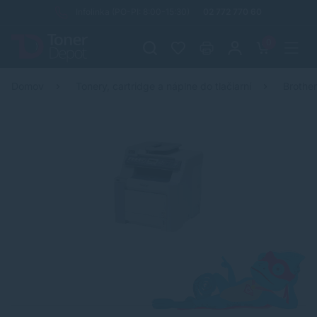
Infolinka (PO-PI: 8:00-15:30)
02 772 770 60
0
Domov
Tonery, cartridge a náplne do tlačiarní
Brothe