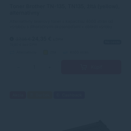
Toner Brother TN-135, TN135, žltá (yellow),
alternatívny
Alternatívny laserový toner s kapacitou 4000 strán od
výrobcu s dlhoročnými skúsenosťami v oblasti výroby
laserových tonerov. Toner je kvalitou porovnateľný s
originálnym laserovým tonerom.
24,35 €
27,06 €
s DPH
Na ceste
19,80 €
bez DPH
Alternatívny
žltá
4000 strán
Kúpiť
−
+
Akcia
Darček
Cashback