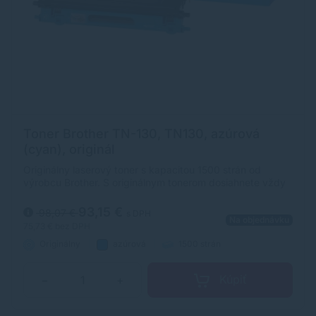
Toner Brother TN-130, TN130, azúrová
(cyan), originál
Originálny laserový toner s kapacitou 1500 strán od
výrobcu Brother. S originálnym tonerom dosiahnete vždy
kvalitný výtlačok.
93,15 €
98,07 €
s DPH
Na objednávku
75,73 €
bez DPH
Originálny
azúrová
1500 strán
Kúpiť
−
+