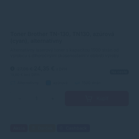
Toner Brother TN-130, TN130, azúrová
(cyan), alternatívny
Alternatívny laserový toner s kapacitou 1500 strán od
výrobcu s dlhoročnými skúsenosťami v oblasti výroby
laserových tonerov. Toner je kvalitou porovnateľný s
originálnym laserovým tonerom.
24,35 €
27,06 €
s DPH
Na ceste
19,80 €
bez DPH
Alternatívny
azúrová
1500 strán
Kúpiť
−
+
Akcia
Darček
Cashback