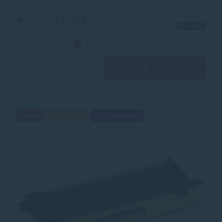
laserových tonerov. Toner je kvalitou porovnateľný s
originálnym laserovým tonerom.
24,35 €
27,06 €
s DPH
Na ceste
19,80 €
bez DPH
Alternatívny
purpurová
1500 strán
Kúpiť
−
+
Akcia
Darček
Cashback