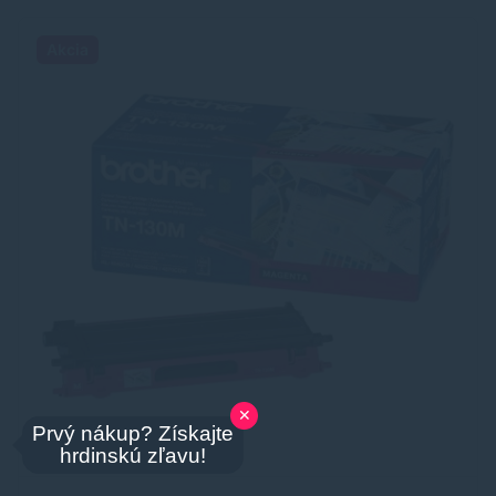
Akcia
✕
Prvý nákup? Získajte
hrdinskú zľavu!