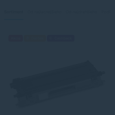
Sortiment
Od najlacnejšieho
Od najdrahšieho
Podľa 
Akcia
Darček
Cashback