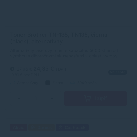
Toner Brother TN-135, TN135, čierna
(black), alternatívny
Alternatívny laserový toner s kapacitou 5000 strán od
výrobcu s dlhoročnými skúsenosťami v oblasti výroby
laserových tonerov. Toner je kvalitou porovnateľný s
originálnym laserovým tonerom.
24,35 €
27,06 €
s DPH
Na ceste
19,80 €
bez DPH
Alternatívny
čierna
5000 strán
Kúpiť
−
+
Akcia
Darček
Cashback