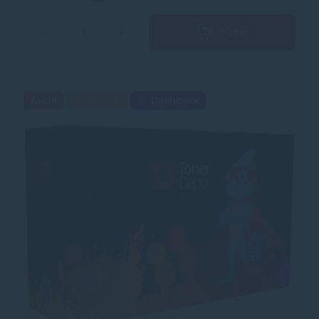
Kúpiť
−
+
Akcia
Darček
Cashback