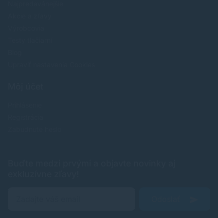
Najpredavánejšie
Akcie a zľavy
Výrobcovia
Testy tlačiarní
Blog
Upraviť nastavenia Cookies
Môj účet
Prihlásenie
Registrácia
Zabudnuté heslo
Buďte medzi prvými a objavte novinky aj
exkluzívne zľavy!
Odoslať