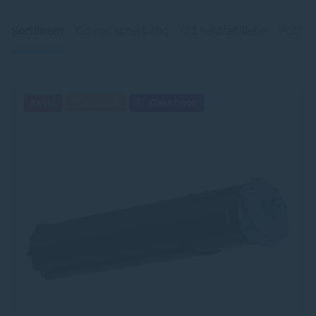
Sortiment
Od najlacnejšieho
Od najdrahšieho
Podľa 
Akcia
Darček
Cashback