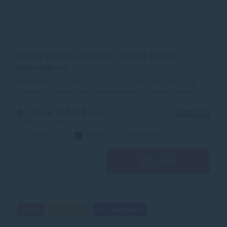
Toner Canon C-EXV18, čierna (black),
alternatívny
Alternatívny laserový toner s kapacitou 8400 strán od
výrobcu s dlhoročnými skúsenosťami v oblasti výroby
laserových tonerov. Toner je kvalitou porovnateľný s
originálnym laserovým tonerom.
15,50 €
17,22 €
s DPH
Na sklade
12,60 €
bez DPH
1+ ks
Alternatívny
čierna
8400 strán
Kúpiť
−
+
Akcia
Darček
Cashback