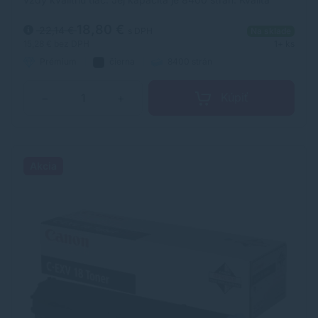
tonerovej kazety TonerDepot je na úrovni originálneho
spotrebného materiálu.
18,80 €
22,14 €
s DPH
Na sklade
15,28 €
bez DPH
1+ ks
Prémium
čierna
8400 strán
Kúpiť
−
+
Akcia