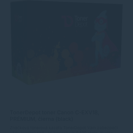
TonerDepot toner Canon C-EXV18,
PRÉMIUM, čierna (black)
Značková tonerová kazeta TonerDepot Vám zabezpečí
vždy kvalitnú tlač. Jej kapacita je 8400 strán. Kvalita