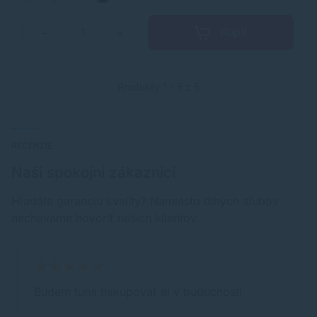
Kúpiť
−
+
Produkty 1 - 5 z 5
RECENZIE
Naši spokojní zákazníci
Hľadáte garanciu kvality? Namiesto dlhých sľubov
nechávame hovoriť našich klientov.
Budem tuná nakupovať aj v budúcnosti