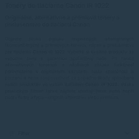
Tonery do tlačiarne Canon iR 1022
Originálne, alternatívne a prémiové tonery a
príslušenstvo do tlačiarní Canon
Objavte širokú ponuku originálnych, alternatívnych
(kompatibilných) a prémiových tonerov, náplní a príslušenstva
pre tlačiareň
Canon iR 1022
. Vyberte si kvalitné produkty za
výhodné ceny s garanciou spoľahlivej tlače. Pri našich
alternatívnych toneroch a náplniach získate funkčnosť
porovnateľnú s originálnymi kazetami. Naša spoločnosť je
poistená a nesie zodpovednosť za prípadné škody spôsobené
našimi produktmi vo vašom zariadení
Canon iR 1022
. Vďaka
praktickým filtrom ľahko nájdete vhodný toner alebo náplň
podľa farby a typu – originál, alternatíva alebo prémium.
Filter