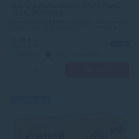
Optická jednotka Canon C-EXV18, čierna
(black), alternatívny
Alternatívna optická jednotka s kapacitou 26900 strán od
výrobcu s dlhoročnými skúsenosťami v oblasti výroby
optických jednotiek a príslušenstva. Optická jednotka je
kvalitou porovnateľná s originálnym komponentom.
76,20 €
s DPH
Na ceste
61,95 €
bez DPH
Alternatívny
čierna
26900 strán
Kúpiť
−
+
Doprava zdarma