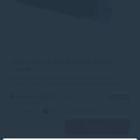
Toner Canon C-EXV18, čierna (black),
originál
Originálny laserový toner s kapacitou 8400 strán od
výrobcu Canon. S originálnym tonerom dosiahnete vždy
kvalitný výtlačok.
43,80 €
46,08 €
s DPH
Na sklade
35,61 €
bez DPH
5+ ks
Originálny
čierna
8400 strán
Kúpiť
−
+