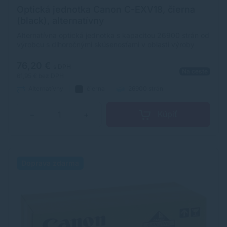
Optická jednotka Canon C-EXV18, čierna
(black), alternatívny
Alternatívna optická jednotka s kapacitou 26900 strán od
výrobcu s dlhoročnými skúsenosťami v oblasti výroby
optických jednotiek a príslušenstva. Optická jednotka je
kvalitou porovnateľná s originálnym komponentom.
76,20 €
s DPH
Na ceste
61,95 €
bez DPH
Alternatívny
čierna
26900 strán
Kúpiť
−
+
Doprava zdarma