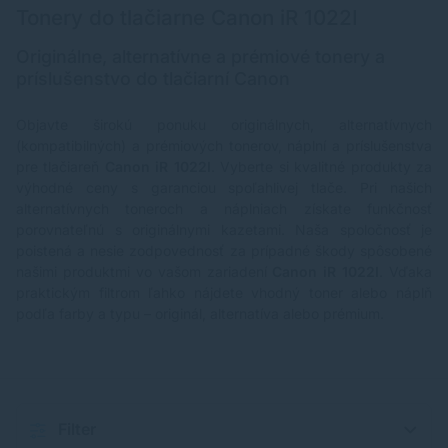
Tonery do tlačiarne Canon iR 1022I
Originálne, alternatívne a prémiové tonery a
príslušenstvo do tlačiarní Canon
Objavte širokú ponuku originálnych, alternatívnych
(kompatibilných) a prémiových tonerov, náplní a príslušenstva
pre tlačiareň
Canon iR 1022I
. Vyberte si kvalitné produkty za
výhodné ceny s garanciou spoľahlivej tlače. Pri našich
alternatívnych toneroch a náplniach získate funkčnosť
porovnateľnú s originálnymi kazetami. Naša spoločnosť je
poistená a nesie zodpovednosť za prípadné škody spôsobené
našimi produktmi vo vašom zariadení
Canon iR 1022I
. Vďaka
praktickým filtrom ľahko nájdete vhodný toner alebo náplň
podľa farby a typu – originál, alternatíva alebo prémium.
Filter