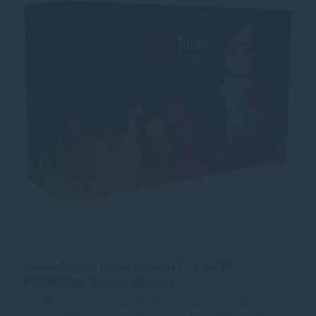
TonerDepot toner Canon C-EXV18,
PRÉMIUM, čierna (black)
Značková tonerová kazeta TonerDepot Vám zabezpečí
vždy kvalitnú tlač. Jej kapacita je 8400 strán. Kvalita