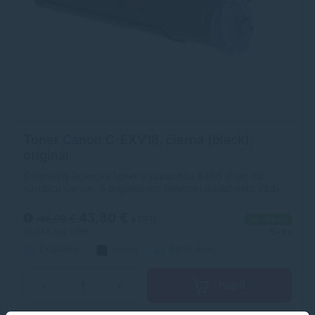
Toner Canon C-EXV18, čierna (black),
originál
Originálny laserový toner s kapacitou 8400 strán od
výrobcu Canon. S originálnym tonerom dosiahnete vždy
kvalitný výtlačok.
43,80 €
46,08 €
s DPH
Na sklade
35,61 €
bez DPH
5+ ks
Originálny
čierna
8400 strán
Kúpiť
−
+