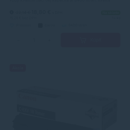
tonerovej kazety TonerDepot je na úrovni originálneho
spotrebného materiálu.
18,80 €
22,14 €
s DPH
Na sklade
15,28 €
bez DPH
1+ ks
Prémium
čierna
8400 strán
Kúpiť
−
+
Akcia