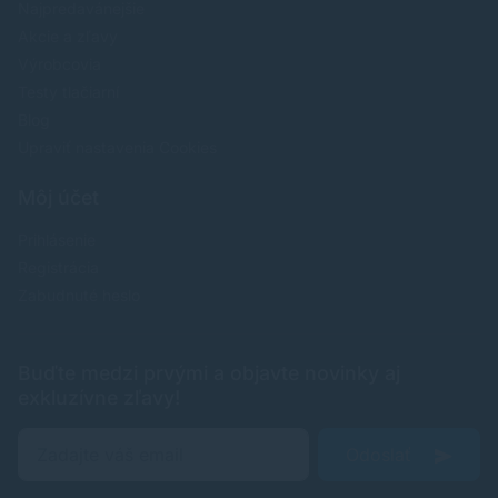
Najpredavánejšie
Akcie a zľavy
Výrobcovia
Testy tlačiarní
Blog
Upraviť nastavenia Cookies
Môj účet
Prihlásenie
Registrácia
Zabudnuté heslo
Buďte medzi prvými a objavte novinky aj
exkluzívne zľavy!
Odoslať