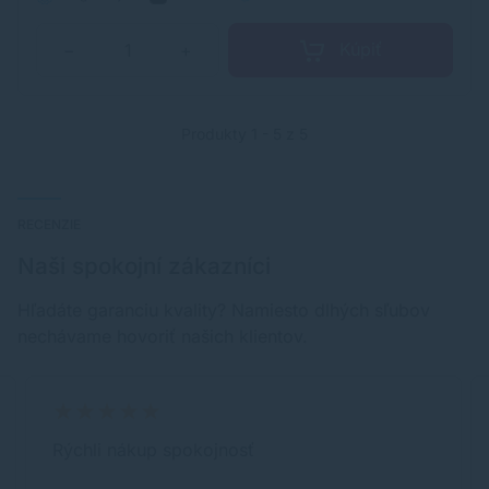
Kúpiť
−
+
Produkty 1 - 5 z 5
RECENZIE
Naši spokojní zákazníci
Hľadáte garanciu kvality? Namiesto dlhých sľubov
nechávame hovoriť našich klientov.
Rýchli nákup spokojnosť