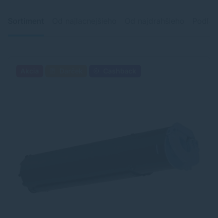
Sortiment
Od najlacnejšieho
Od najdrahšieho
Podľa 
Akcia
Darček
Cashback