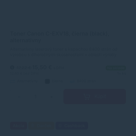
Toner Canon C-EXV18, čierna (black),
alternatívny
Alternatívny laserový toner s kapacitou 8400 strán od
výrobcu s dlhoročnými skúsenosťami v oblasti výroby
laserových tonerov. Toner je kvalitou porovnateľný s
originálnym laserovým tonerom.
15,50 €
17,22 €
s DPH
Na sklade
12,60 €
bez DPH
1+ ks
Alternatívny
čierna
8400 strán
Kúpiť
−
+
Akcia
Darček
Cashback