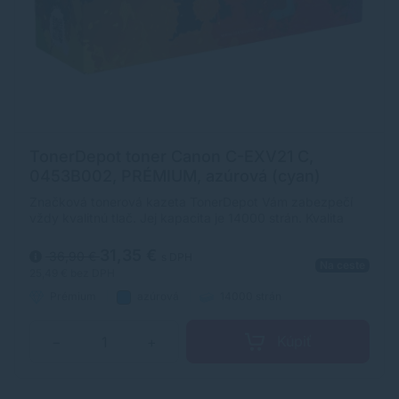
TonerDepot toner Canon C-EXV21 C,
0453B002, PRÉMIUM, azúrová (cyan)
Značková tonerová kazeta TonerDepot Vám zabezpečí
vždy kvalitnú tlač. Jej kapacita je 14000 strán. Kvalita
tonerovej kazety TonerDepot je na úrovni originálneho
spotrebného materiálu.
31,35 €
36,90 €
s DPH
Na ceste
25,49 €
bez DPH
Prémium
azúrová
14000 strán
Kúpiť
−
+