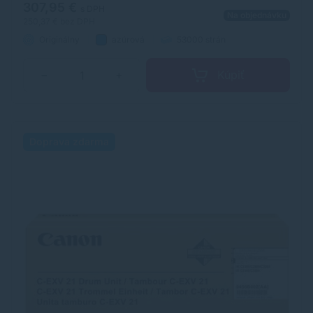
307,95 €
s DPH
Na objednávku
250,37 €
bez DPH
Originálny
azúrová
53000 strán
Kúpiť
−
+
Doprava zdarma