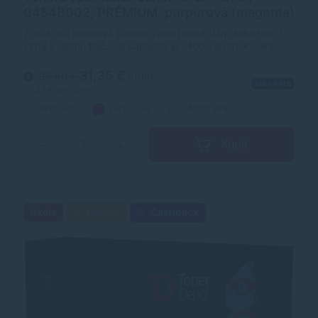
0454B002, PRÉMIUM, purpurová (magenta)
Značková tonerová kazeta TonerDepot Vám zabezpečí
vždy kvalitnú tlač. Jej kapacita je 14000 strán. Kvalita
tonerovej kazety TonerDepot je na úrovni originálneho
spotrebného materiálu.
31,35 €
36,90 €
s DPH
Na ceste
25,49 €
bez DPH
Prémium
purpurová
14000 strán
Kúpiť
−
+
Akcia
Darček
Cashback