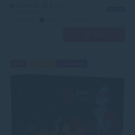
spotrebného materiálu.
31,35 €
36,90 €
s DPH
Na ceste
25,49 €
bez DPH
Prémium
čierna
26000 strán
Kúpiť
−
+
Akcia
Darček
Cashback