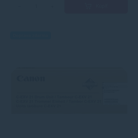
Kúpiť
−
+
Doprava zdarma