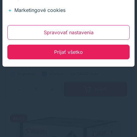
Marketingové cookies
Toner Canon C-EXV21 C, 0453B002,
azúrová (cyan), originál
Spravovať nastavenia
Originálny laserový toner s kapacitou 14000 strán od
výrobcu Canon. S originálnym tonerom dosiahnete vždy
Prijať všetko
kvalitný výtlačok.
42,30 €
44,53 €
s DPH
Na objednávku
34,39 €
bez DPH
Originálny
azúrová
14000 strán
Kúpiť
−
+
Akcia