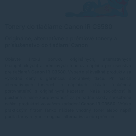
Tonery do tlačiarne Canon iR C3580
Originálne, alternatívne a prémiové tonery a
príslušenstvo do tlačiarní Canon
Objavte širokú ponuku originálnych, alternatívnych
(kompatibilných) a prémiových tonerov, náplní a príslušenstva
pre tlačiareň
Canon iR C3580
. Vyberte si kvalitné produkty za
výhodné ceny s garanciou spoľahlivej tlače. Pri našich
alternatívnych toneroch a náplniach získate funkčnosť
porovnateľnú s originálnymi kazetami. Naša spoločnosť je
poistená a nesie zodpovednosť za prípadné škody spôsobené
našimi produktmi vo vašom zariadení
Canon iR C3580
. Vďaka
praktickým filtrom ľahko nájdete vhodný toner alebo náplň
podľa farby a typu – originál, alternatíva alebo prémium.