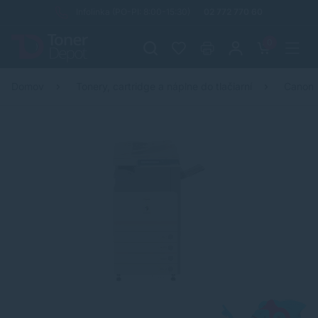
Infolinka (PO-PI: 8:00-15:30)
02 772 770 60
0
Domov
Tonery, cartridge a náplne do tlačiarní
Canon