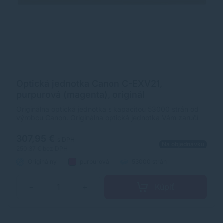
Optická jednotka Canon C-EXV21,
purpurová (magenta), originál
Originálna optická jednotka s kapacitou 53000 strán od
výrobcu Canon. Originálna optická jednotka Vám zaručí
vždy kvalitnú tlač.
307,95 €
s DPH
Na objednávku
250,37 €
bez DPH
Originálny
purpurová
53000 strán
Kúpiť
−
+