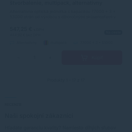
štvorbalenie, multipack, alternatívny
Alternatívna optická jednotka s kapacitou 77000 + 3 x
53000 strán od výrobcu s dlhoročnými skúsenosťami v
oblasti výroby optických jednotiek a príslušenstva.
Optická jednotka je kvalitou porovnateľná s originálnym
547,25 €
s DPH
Na ceste
komponentom.
444,92 €
bez DPH
Alternatívny
multipack
77000 + 3 x 53000
strán
Kúpiť
−
+
Produkty 1 - 17 z 17
RECENZIE
Naši spokojní zákazníci
Hľadáte garanciu kvality? Namiesto dlhých sľubov