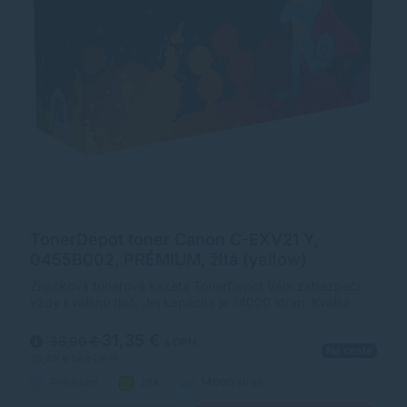
TonerDepot toner Canon C-EXV21 Y,
0455B002, PRÉMIUM, žltá (yellow)
Značková tonerová kazeta TonerDepot Vám zabezpečí
vždy kvalitnú tlač. Jej kapacita je 14000 strán. Kvalita
tonerovej kazety TonerDepot je na úrovni originálneho
spotrebného materiálu.
31,35 €
36,90 €
s DPH
Na ceste
25,49 €
bez DPH
Prémium
žltá
14000 strán