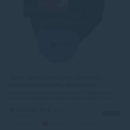
Toner Canon C-EXV21 M, 0454B002,
purpurová (magenta), alternatívny
Alternatívny laserový toner s kapacitou 14000 strán od
výrobcu s dlhoročnými skúsenosťami v oblasti výroby
laserových tonerov. Toner je kvalitou porovnateľný s
originálnym laserovým tonerom.
27,70 €
30,75 €
s DPH
Na ceste
22,52 €
bez DPH
Alternatívny
purpurová
14000 strán