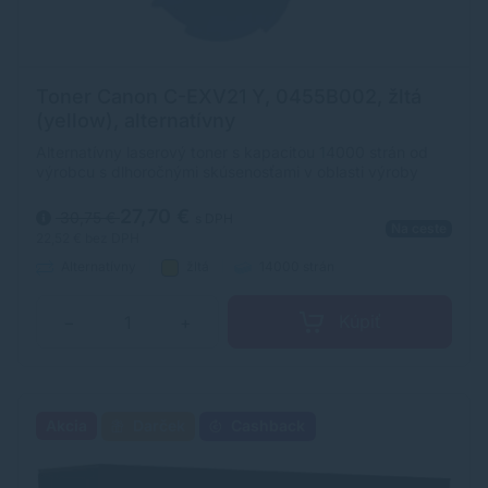
Toner Canon C-EXV21 Y, 0455B002, žltá
(yellow), alternatívny
Alternatívny laserový toner s kapacitou 14000 strán od
výrobcu s dlhoročnými skúsenosťami v oblasti výroby
laserových tonerov. Toner je kvalitou porovnateľný s
originálnym laserovým tonerom.
27,70 €
30,75 €
s DPH
Na ceste
22,52 €
bez DPH
Alternatívny
žltá
14000 strán
Kúpiť
−
+
Akcia
Darček
Cashback