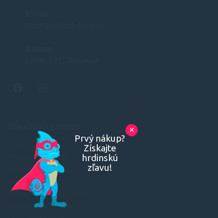
E-mail
obchod@soft-tech.sk
Adresa
Letná 321, Stropkov
Zákaznícky servis
✕
Prvý nákup?
O nás
Získajte
hrdinskú
Obchodné podmienky
zľavu!
Reklamácia a odstúpenie od zmluvy
Doprava a platba
Ochrana osobných údajov
Veľkoobchod
FAQ - časté otázky