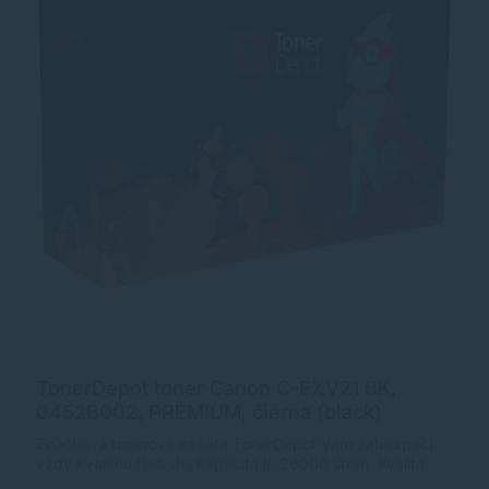
TonerDepot toner Canon C-EXV21 BK,
0452B002, PRÉMIUM, čierna (black)
Značková tonerová kazeta TonerDepot Vám zabezpečí
vždy kvalitnú tlač. Jej kapacita je 26000 strán. Kvalita
tonerovej kazety TonerDepot je na úrovni originálneho