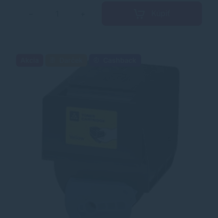
Kúpiť
−
+
Akcia
Darček
Cashback