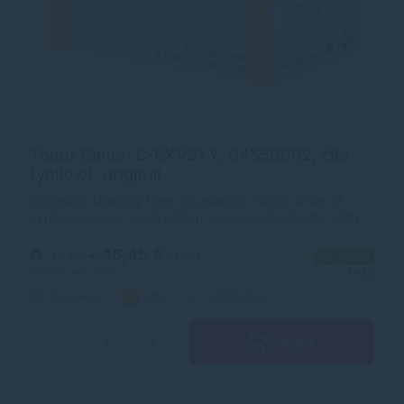
Toner Canon C-EXV21 Y, 0455B002, žltá
(yellow), originál
Originálny laserový toner s kapacitou 14000 strán od
výrobcu Canon. S originálnym tonerom dosiahnete vždy
kvalitný výtlačok.
46,45 €
48,98 €
s DPH
Na sklade
37,76 €
bez DPH
1+ ks
Originálny
žltá
14000 strán
Kúpiť
−
+