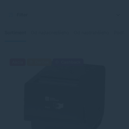
Filter
Sortiment
Od najlacnejšieho
Od najdrahšieho
Podľa 
Akcia
Darček
Cashback