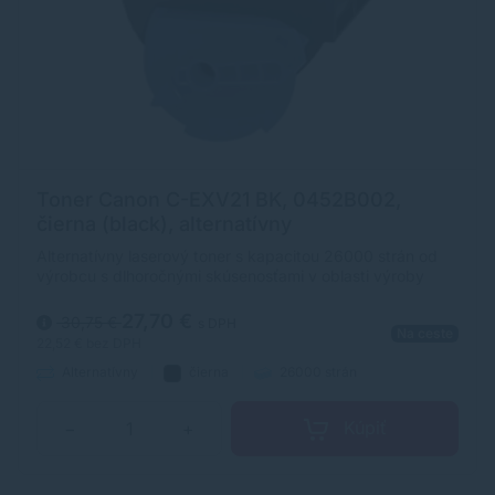
Toner Canon C-EXV21 BK, 0452B002,
čierna (black), alternatívny
Alternatívny laserový toner s kapacitou 26000 strán od
výrobcu s dlhoročnými skúsenosťami v oblasti výroby
laserových tonerov. Toner je kvalitou porovnateľný s
originálnym laserovým tonerom.
27,70 €
30,75 €
s DPH
Na ceste
22,52 €
bez DPH
Alternatívny
čierna
26000 strán
Kúpiť
−
+