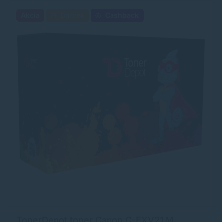
Akcia
Darček
Cashback
TonerDepot toner Canon C-EXV21 M,