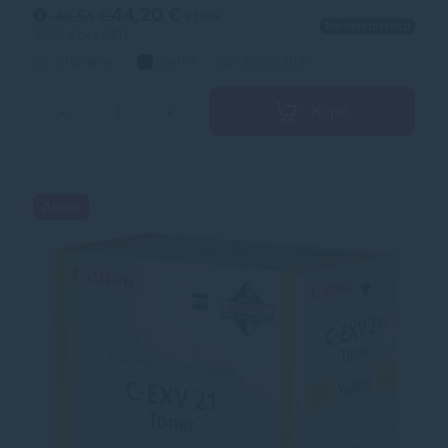
44,20 €
46,54 €
s DPH
Na objednávku
35,93 €
bez DPH
Originálny
čierna
26000 strán
Kúpiť
−
+
Akcia