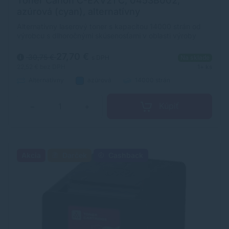
Toner Canon C-EXV21 C, 0453B002,
azúrová (cyan), alternatívny
Alternatívny laserový toner s kapacitou 14000 strán od
výrobcu s dlhoročnými skúsenosťami v oblasti výroby
laserových tonerov. Toner je kvalitou porovnateľný s
originálnym laserovým tonerom.
27,70 €
30,75 €
s DPH
Na sklade
22,52 €
bez DPH
1+ ks
Alternatívny
azúrová
14000 strán
Kúpiť
−
+
Akcia
Darček
Cashback