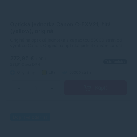
Optická jednotka Canon C-EXV21, žltá
(yellow), originál
Originálna optická jednotka s kapacitou 53000 strán od
výrobcu Canon. Originálna optická jednotka Vám zaručí
vždy kvalitnú tlač.
272,95 €
s DPH
Telefonicky
221,91 €
bez DPH
Originálny
žltá
53000 strán
Kúpiť
−
+
Doprava zdarma