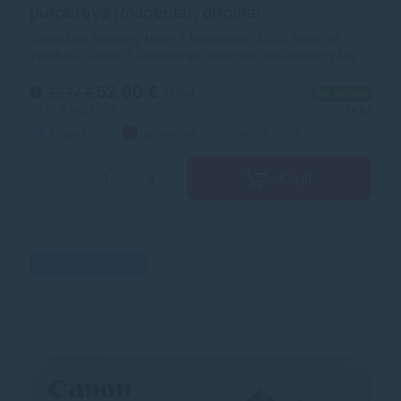
purpurová (magenta), originál
Originálny laserový toner s kapacitou 14000 strán od
výrobcu Canon. S originálnym tonerom dosiahnete vždy
kvalitný výtlačok.
52,90 €
55,74 €
s DPH
Na sklade
43,01 €
bez DPH
1+ ks
Originálny
purpurová
14000 strán
Kúpiť
−
+
Doprava zdarma