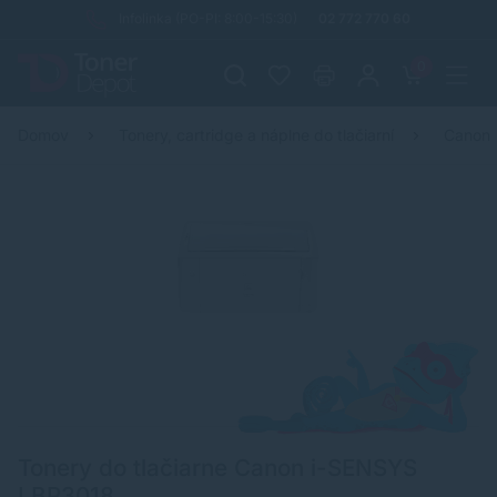
Infolinka (PO-PI: 8:00-15:30)
02 772 770 60
0
Domov
Tonery, cartridge a náplne do tlačiarní
Canon
Tonery do tlačiarne Canon i-SENSYS
LBP3018