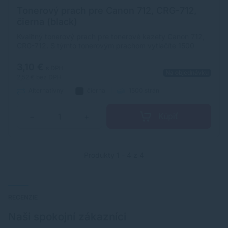
Tonerový prach pre Canon 712, CRG-712,
čierna (black)
Kvalitný tonerový prach pre tonerové kazety Canon 712,
CRG-712. S týmto tonerovým prachom vytlačíte 1500
strán.
3,10 €
s DPH
Na objednávku
2,52 €
bez DPH
Alternatívny
čierna
1500 strán
Kúpiť
−
+
Produkty 1 - 4 z 4
RECENZIE
Naši spokojní zákazníci