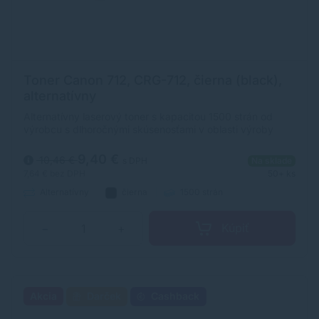
Toner Canon 712, CRG-712, čierna (black),
alternatívny
Alternatívny laserový toner s kapacitou 1500 strán od
výrobcu s dlhoročnými skúsenosťami v oblasti výroby
laserových tonerov. Toner je kvalitou porovnateľný s
originálnym laserovým tonerom.
9,40 €
10,46 €
s DPH
Na sklade
7,64 €
bez DPH
50+ ks
Alternatívny
čierna
1500 strán
Kúpiť
−
+
Akcia
Darček
Cashback