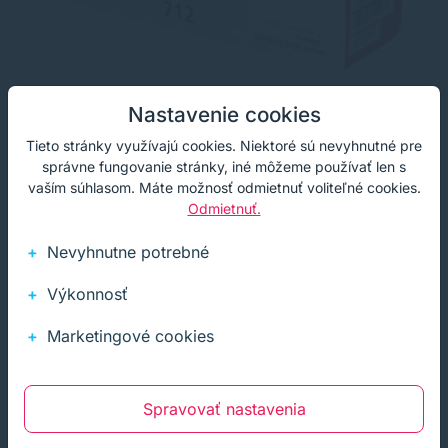
Nastavenie cookies
Tieto stránky využívajú cookies. Niektoré sú nevyhnutné pre
správne fungovanie stránky, iné môžeme používať len s
vaším súhlasom. Máte možnosť odmietnuť voliteľné cookies.
Toner Canon 712, CRG-712, čierna (black),
Odmietnuť.
originál
Nevyhnutne potrebné
Originálny laserový toner s kapacitou 1500 strán od
výrobcu Canon. S originálnym tonerom dosiahnete vždy
kvalitný výtlačok.
Výkonnosť
67,70 €
71,24 €
s DPH
Na objednávku
55,04 €
bez DPH
Marketingové cookies
Originálny
čierna
1500 strán
Kúpiť
−
+
Spravovať nastavenia