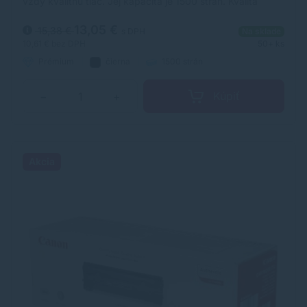
vždy kvalitnú tlač. Jej kapacita je 1500 strán. Kvalita
tonerovej kazety TonerDepot je na úrovni originálneho
spotrebného materiálu.
13,05 €
15,38 €
s DPH
Na sklade
10,61 €
bez DPH
50+ ks
Prémium
čierna
1500 strán
Kúpiť
−
+
Akcia