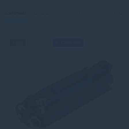
Sortiment
Od najlacnejšieho
Od najdrahšieho
Podľa 
Akcia
Darček
Cashback