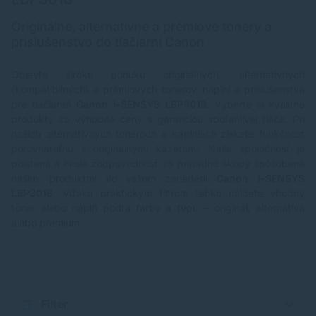
Originálne, alternatívne a prémiové tonery a
príslušenstvo do tlačiarní Canon
Objavte širokú ponuku originálnych, alternatívnych
(kompatibilných) a prémiových tonerov, náplní a príslušenstva
pre tlačiareň
Canon i-SENSYS LBP3018
. Vyberte si kvalitné
produkty za výhodné ceny s garanciou spoľahlivej tlače. Pri
našich alternatívnych toneroch a náplniach získate funkčnosť
porovnateľnú s originálnymi kazetami. Naša spoločnosť je
poistená a nesie zodpovednosť za prípadné škody spôsobené
našimi produktmi vo vašom zariadení
Canon i-SENSYS
LBP3018
. Vďaka praktickým filtrom ľahko nájdete vhodný
toner alebo náplň podľa farby a typu – originál, alternatíva
alebo prémium.
Filter