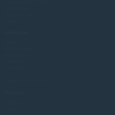
Ochrana osobných údajov
Veľkoobchod
FAQ - časté otázky
Kontakt
Informácie
Novinky
Najpredavánejšie
Akcie a zľavy
Výrobcovia
Testy tlačiarní
Blog
Upraviť nastavenia Cookies
Môj účet
Prihlásenie
Registrácia
Zabudnuté heslo