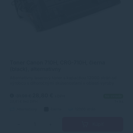
Toner Canon 710H, CRG-710H, čierna
(black), alternatívny
Alternatívny laserový toner s kapacitou 12000 strán od
výrobcu s dlhoročnými skúsenosťami v oblasti výroby
laserových tonerov. Toner je kvalitou porovnateľný s
originálnym laserovým tonerom.
28,80 €
31,98 €
s DPH
Na sklade
23,41 €
bez DPH
1+ ks
Alternatívny
čierna
12000 strán
Kúpiť
−
+