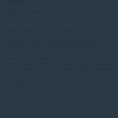
LBP3460
Originálne, alternatívne a prémiové tonery a
príslušenstvo do tlačiarní Canon
Objavte širokú ponuku originálnych, alternatívnych
(kompatibilných) a prémiových tonerov, náplní a príslušenstva
pre tlačiareň
Canon i-SENSYS LBP3460
. Vyberte si kvalitné
produkty za výhodné ceny s garanciou spoľahlivej tlače. Pri
našich alternatívnych toneroch a náplniach získate funkčnosť
porovnateľnú s originálnymi kazetami. Naša spoločnosť je
poistená a nesie zodpovednosť za prípadné škody spôsobené
našimi produktmi vo vašom zariadení
Canon i-SENSYS
LBP3460
. Vďaka praktickým filtrom ľahko nájdete vhodný
toner alebo náplň podľa farby a typu – originál, alternatíva
alebo prémium.
Filter