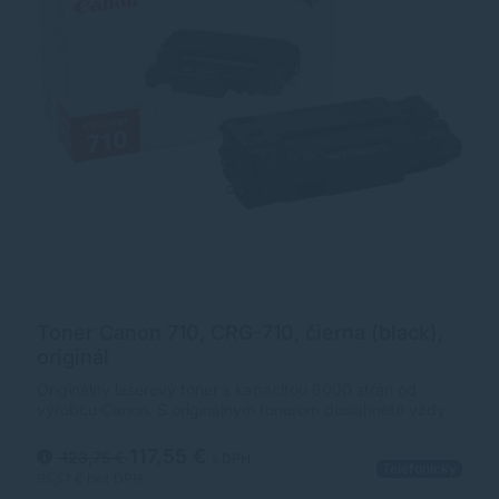
Toner Canon 710, CRG-710, čierna (black),
originál
Originálny laserový toner s kapacitou 6000 strán od
výrobcu Canon. S originálnym tonerom dosiahnete vždy
kvalitný výtlačok.
117,55 €
123,75 €
s DPH
Telefonicky
95,57 €
bez DPH