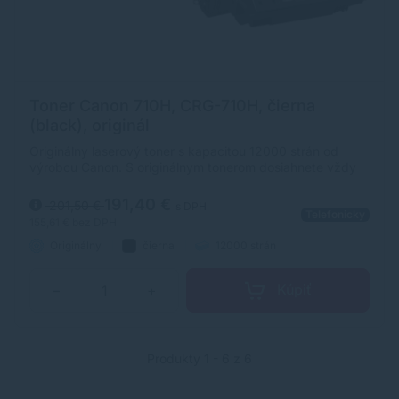
Toner Canon 710H, CRG-710H, čierna
(black), originál
Originálny laserový toner s kapacitou 12000 strán od
výrobcu Canon. S originálnym tonerom dosiahnete vždy
kvalitný výtlačok.
191,40 €
201,50 €
s DPH
Telefonicky
155,61 €
bez DPH
Originálny
čierna
12000 strán
Kúpiť
−
+
Produkty 1 - 6 z 6