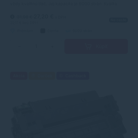
vždy kvalitnú tlač. Jej kapacita je 6000 strán. Kvalita
tonerovej kazety TonerDepot je na úrovni originálneho
spotrebného materiálu.
27,20 €
31,98 €
s DPH
Na ceste
22,11 €
bez DPH
Prémium
čierna
6000 strán
Kúpiť
−
+
Akcia
Darček
Cashback