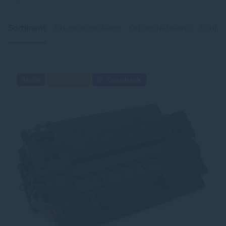
Sortiment
Od najlacnejšieho
Od najdrahšieho
Podľa 
Akcia
Darček
Cashback