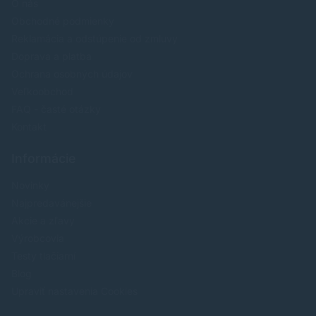
O nás
Obchodné podmienky
Reklamácia a odstúpenie od zmluvy
Doprava a platba
Ochrana osobných údajov
Veľkoobchod
FAQ - časté otázky
Kontakt
Informácie
Novinky
Najpredavánejšie
Akcie a zľavy
Výrobcovia
Testy tlačiarní
Blog
Upraviť nastavenia Cookies