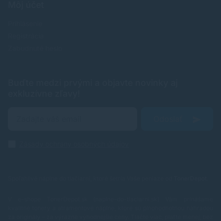
Môj účet
Prihlásenie
Registrácia
Zabudnuté heslo
Buďte medzi prvými a objavte novinky aj
exkluzívne zľavy!
Odoslať
Zásady ochrany osobných údajov
Spoľahlivé náplne do tlačiarní, ktoré šetria Vaše peniaze od
TonerDepot
.
V e-shope TonerDepot.sk (naplne-do-tlaciarni.sk) Vám prinášame
kvalitné tonery a atramentové náplne, ktoré sú plnohodnotnou náhradou
za originály – za výrazne výhodnejšie ceny. Tlačte viac, plaťte menej, bez