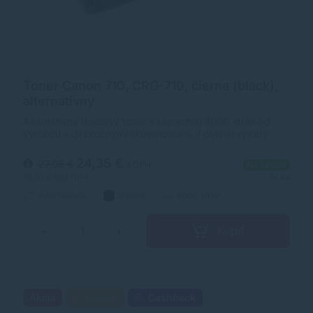
Toner Canon 710, CRG-710, čierna (black),
alternatívny
Alternatívny laserový toner s kapacitou 6000 strán od
výrobcu s dlhoročnými skúsenosťami v oblasti výroby
laserových tonerov. Toner je kvalitou porovnateľný s
originálnym laserovým tonerom.
24,35 €
27,06 €
s DPH
Na sklade
19,80 €
bez DPH
1+ ks
Alternatívny
čierna
6000 strán
Kúpiť
−
+
Akcia
Darček
Cashback