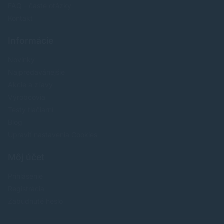
FAQ - časté otázky
Kontakt
Informácie
Novinky
Najpredavánejšie
Akcie a zľavy
Výrobcovia
Testy tlačiarní
Blog
Upraviť nastavenia Cookies
Môj účet
Prihlásenie
Registrácia
Zabudnuté heslo