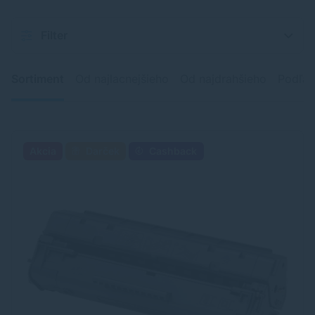
Filter
Sortiment
Od najlacnejšieho
Od najdrahšieho
Podľa 
Akcia
Darček
Cashback