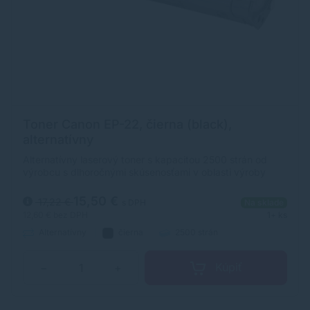
Toner Canon EP-22, čierna (black),
alternatívny
Alternatívny laserový toner s kapacitou 2500 strán od
výrobcu s dlhoročnými skúsenosťami v oblasti výroby
laserových tonerov. Toner je kvalitou porovnateľný s
originálnym laserovým tonerom.
15,50 €
17,22 €
s DPH
Na sklade
12,60 €
bez DPH
1+ ks
Alternatívny
čierna
2500 strán
Kúpiť
−
+