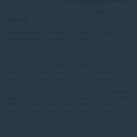
Tonery do tlačiarne Canon i-SENSYS
LBP810
Originálne, alternatívne a prémiové tonery a
príslušenstvo do tlačiarní Canon
Objavte širokú ponuku originálnych, alternatívnych
(kompatibilných) a prémiových tonerov, náplní a príslušenstva
pre tlačiareň
Canon i-SENSYS LBP810
. Vyberte si kvalitné
produkty za výhodné ceny s garanciou spoľahlivej tlače. Pri
našich alternatívnych toneroch a náplniach získate funkčnosť
porovnateľnú s originálnymi kazetami. Naša spoločnosť je
poistená a nesie zodpovednosť za prípadné škody spôsobené
našimi produktmi vo vašom zariadení
Canon i-SENSYS
LBP810
. Vďaka praktickým filtrom ľahko nájdete vhodný toner
alebo náplň podľa farby a typu – originál, alternatíva alebo
prémium.