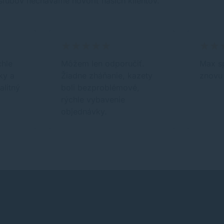
sľubov nechávame hovoriť našich klientov.
chle
Môžem len odporučiť.
Max s
ky a
Žiadne zháňanie, kazety
znovu
alitný
boli bezproblémové,
rýchle vybavenie
objednávky.