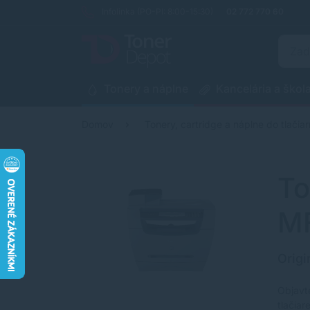
Infolinka (PO-PI: 8:00-15:30)
02 772 770 60
Tonery a náplne
Kancelária a škol
Domov
Tonery, cartridge a náplne do tlačiar
To
M
Origi
Objavt
tlačia