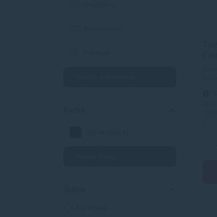
Originálny
Alternatívny
Ton
Prémium
čie
alt
Alte
Všetky prevedenia
kapa
s dl
1
obla
Tone
DPH
Farba
orig
12,6
Alter
čierna (black)
všetky farby
Štítok
Novinka