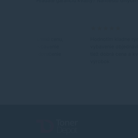
Hľadáte garanciu kvality? Namiesto dlhých 
Kvalita za rozumnú cenu,
Hodnotím kladne rý
ako aj skoré vybavenie
vybavenie objednáv
objednávky a doručenie
tiež dobrá cena a kv
tovaru.
výrobok