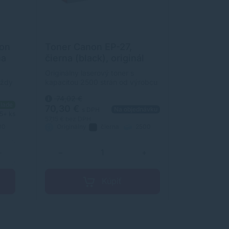
non
Toner Canon EP-27,
na
čierna (black), originál
Originálny laserový toner s
vždy
kapacitou 2500 strán od výrobcu
 2500
Canon. S originálnym tonerom
74,02 €
y
dosiahnete vždy kvalitný
lade
70,30 €
Na objednávku
výtlačok.
s DPH
5+ ks
57,15 €
bez DPH
00
Originálny
čierna
2500
strán
+
−
+
Kúpiť