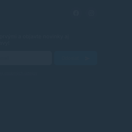
rvými a objavte novinky aj
avy!
Odoslať
ny osobných údajov