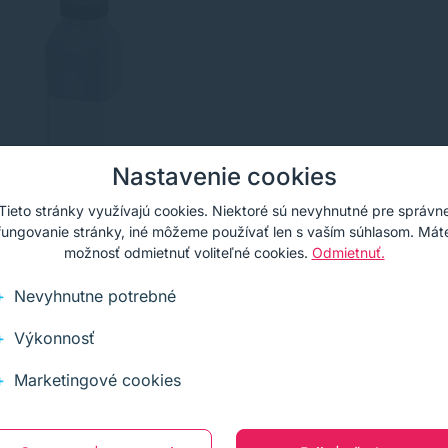
Nastavenie cookies
Tieto stránky využívajú cookies. Niektoré sú nevyhnutné pre správn
fungovanie stránky, iné môžeme používať len s vaším súhlasom. Mát
možnosť odmietnuť voliteľné cookies.
Odmietnuť.
erový prach pre
on EP-27, čierna
Nevyhnutne potrebné
ack)
itný tonerový prach pre
rové kazety Canon EP-27. S
Výkonnosť
to tonerovým prachom
ačíte 2500 strán.
90 €
s DPH
Na sklade
Marketingové cookies
 €
bez DPH
1+ ks
čierna
2500
natívny
strán