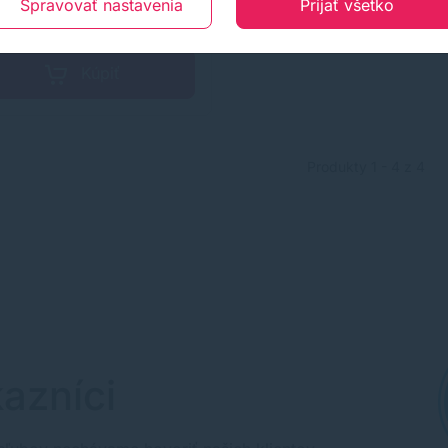
Spravovať nastavenia
Prijať všetko
−
+
Kúpiť
Produkty 1 - 4 z 4
azníci