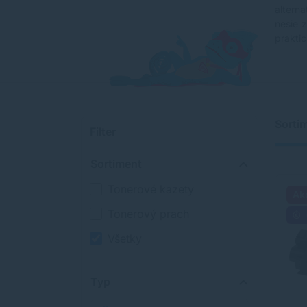
altern
nesie 
praktic
Sorti
Filter
Sortiment
Tonerové kazety
Ak
Tonerový prach
Všetky
Typ