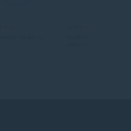
pokojný nakupim tu
Rýchle dodanie, jednanie,
odporúčam.