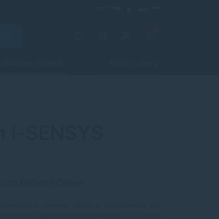
0
Obalový materiál
Akcie a zľavy
on i-SENSYS
o do tlačiarní Canon
 prémiových tonerov, náplní a príslušenstva pre
dné ceny s garanciou spoľahlivej tlače. Pri našich