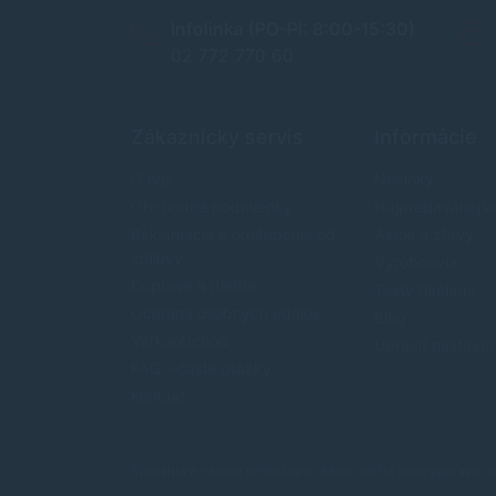
Infolinka (PO-PI: 8:00-15:30)
02 772 770 60
Zákaznícky servis
Informácie
O nás
Novinky
Obchodné podmienky
Najpredavánejši
Reklamácia a odstúpenie od
Akcie a zľavy
zmluvy
Výrobcovia
Doprava a platba
Testy tlačiarní
Ochrana osobných údajov
Blog
Veľkoobchod
Upraviť nastave
FAQ - časté otázky
Kontakt
Spoľahlivé náplne do tlačiarní, ktoré šetria Vaše peniaze 