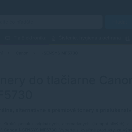
Hľadať
a
IT a Elektronika
Čistenie, hygiena a ochrana
ní
Canon
i-SENSYS MF5730
nery do tlačiarne Can
F5730
nálne, alternatívne a prémiové tonery a príslušenstv
e širokú ponuku originálnych, alternatívnych (kompatibilných) a
reň
Canon i-SENSYS MF5730
. Vyberte si kvalitné produkty za výho