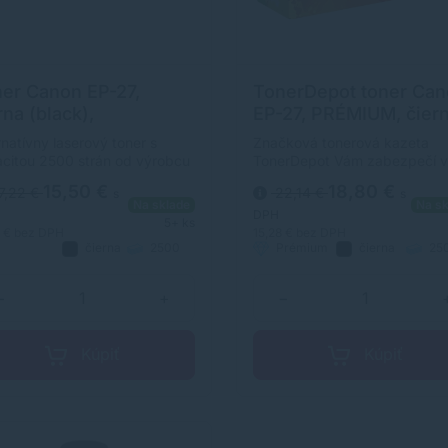
er Canon EP-27,
TonerDepot toner Ca
rna (black),
EP-27, PRÉMIUM, čier
ernatívny
(black)
rnatívny laserový toner s
Značková tonerová kazeta
citou 2500 strán od výrobcu
TonerDepot Vám zabezpečí 
horočnými skúsenosťami v
kvalitnú tlač. Jej kapacita je
15,50 €
18,80 €
7,22 €
22,14 €
s
s
sti výroby laserových tonerov.
strán. Kvalita tonerovej kazet
Na sklade
Na sk
r je kvalitou porovnateľný s
TonerDepot je na úrovni
DPH
5+ ks
inálnym laserovým tonerom.
originálneho spotrebného
0 €
bez DPH
15,28 €
bez DPH
čierna
2500
Prémium
čierna
25
materiálu.
natívny
strán
strán
−
+
−
Kúpiť
Kúpiť