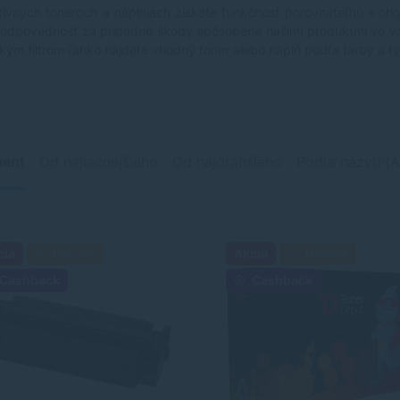
atívnych toneroch a náplniach získate funkčnosť porovnateľnú s ori
zodpovednosť za prípadné škody spôsobené našimi produktmi vo v
kým filtrom ľahko nájdete vhodný toner alebo náplň podľa farby a typ
ment
Od najlacnejšieho
Od najdrahšieho
Podľa názvu (A
cia
Darček
Akcia
Darček
Cashback
Cashback