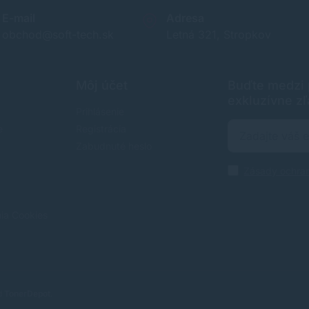
E-mail
Adresa
obchod@soft-tech.sk
Letná 321, Stropkov
Môj účet
Buďte medzi p
exkluzívne zľ
Prihlásenie
e
Registrácia
Zabudnuté heslo
Zásady ochra
nia Cookies
od
TonerDepot
.