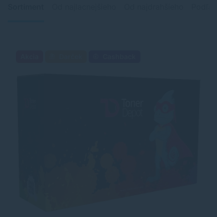
Sortiment
Od najlacnejšieho
Od najdrahšieho
Podľa 
Akcia
Darček
Cashback