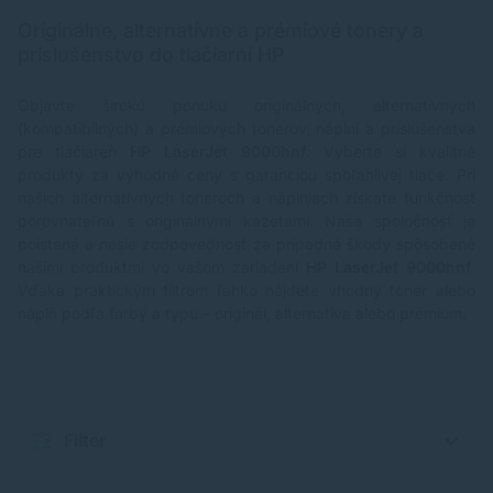
Originálne, alternatívne a prémiové tonery a
príslušenstvo do tlačiarní HP
Objavte širokú ponuku originálnych, alternatívnych
(kompatibilných) a prémiových tonerov, náplní a príslušenstva
pre tlačiareň
HP LaserJet 9000hnf
. Vyberte si kvalitné
produkty za výhodné ceny s garanciou spoľahlivej tlače. Pri
našich alternatívnych toneroch a náplniach získate funkčnosť
porovnateľnú s originálnymi kazetami. Naša spoločnosť je
poistená a nesie zodpovednosť za prípadné škody spôsobené
našimi produktmi vo vašom zariadení
HP LaserJet 9000hnf
.
Vďaka praktickým filtrom ľahko nájdete vhodný toner alebo
náplň podľa farby a typu – originál, alternatíva alebo prémium.
Filter