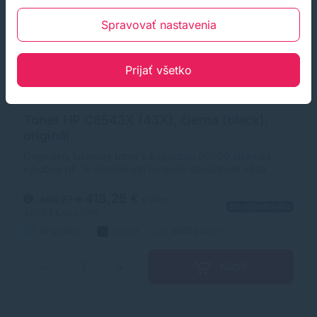
Spravovať nastavenia
Prijať všetko
Toner HP C8543X (43X), čierna (black),
originál
Originálny laserový toner s kapacitou 30000 strán od
výrobcu HP. S originálnym tonerom dosiahnete vždy
kvalitný výtlačok.
418,25 €
440,27 €
s DPH
Na objednávku
340,04 €
bez DPH
Originálny
čierna
30000 strán
Kúpiť
−
+