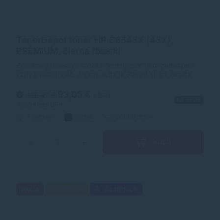
TonerDepot toner HP C8543X (43X),
PRÉMIUM, čierna (black)
Značková tonerová kazeta TonerDepot Vám zabezpečí
vždy kvalitnú tlač. Jej kapacita je 30000 strán. Kvalita
tonerovej kazety TonerDepot je na úrovni originálneho
spotrebného materiálu.
93,05 €
109,47 €
s DPH
Na ceste
75,65 €
bez DPH
Prémium
čierna
30000 strán
Kúpiť
−
+
Akcia
Darček
Cashback