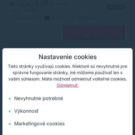
originálnym laserovým tonerom.
94,10 €
104,55 €
s DPH
Na ceste
76,50 €
bez DPH
Alternatívny
čierna
30000 strán
Kúpiť
−
+
Nastavenie cookies
Doprava zdarma
Akcia
Tieto stránky využívajú cookies. Niektoré sú nevyhnutné pre
správne fungovanie stránky, iné môžeme používať len s
vaším súhlasom. Máte možnosť odmietnuť voliteľné cookies.
Odmietnuť.
Nevyhnutne potrebné
Výkonnosť
Marketingové cookies