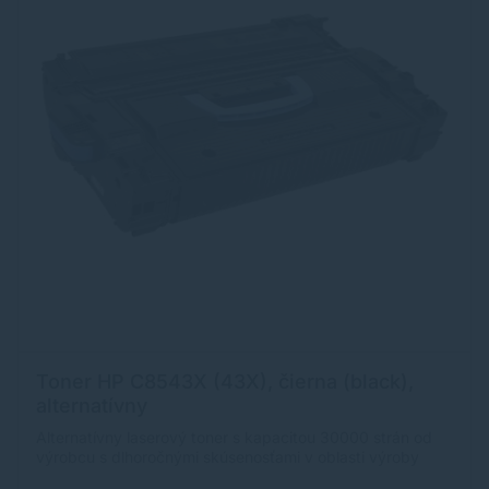
Toner HP C8543X (43X), čierna (black),
alternatívny
Alternatívny laserový toner s kapacitou 30000 strán od
výrobcu s dlhoročnými skúsenosťami v oblasti výroby
laserových tonerov. Toner je kvalitou porovnateľný s