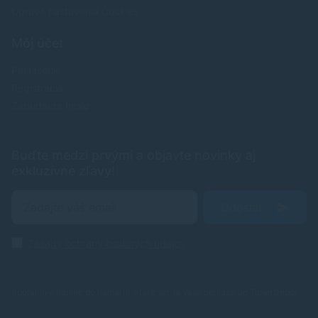
Upraviť nastavenia Cookies
Môj účet
Prihlásenie
Registrácia
Zabudnuté heslo
Buďte medzi prvými a objavte novinky aj
exkluzívne zľavy!
Odoslať
Zásady ochrany osobných údajov
Spoľahlivé náplne do tlačiarní, ktoré šetria Vaše peniaze od
TonerDepot
.