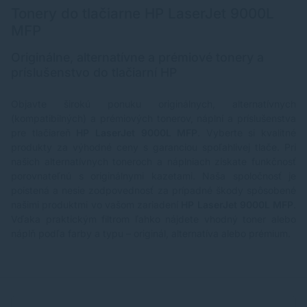
Tonery do tlačiarne HP LaserJet 9000L
MFP
Originálne, alternatívne a prémiové tonery a
príslušenstvo do tlačiarní HP
Objavte širokú ponuku originálnych, alternatívnych
(kompatibilných) a prémiových tonerov, náplní a príslušenstva
pre tlačiareň
HP LaserJet 9000L MFP
. Vyberte si kvalitné
produkty za výhodné ceny s garanciou spoľahlivej tlače. Pri
našich alternatívnych toneroch a náplniach získate funkčnosť
porovnateľnú s originálnymi kazetami. Naša spoločnosť je
poistená a nesie zodpovednosť za prípadné škody spôsobené
našimi produktmi vo vašom zariadení
HP LaserJet 9000L MFP
.
Vďaka praktickým filtrom ľahko nájdete vhodný toner alebo
náplň podľa farby a typu – originál, alternatíva alebo prémium.