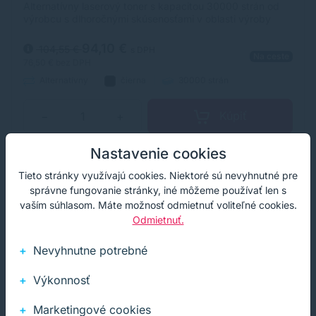
Alternatívny laserový toner s kapacitou 30000 strán od
výrobcu s dlhoročnými skúsenosťami v oblasti výroby
laserových tonerov. Toner je kvalitou porovnateľný s
originálnym laserovým tonerom.
94,10 €
104,55 €
s DPH
Na ceste
76,50 €
bez DPH
Alternatívny
čierna
30000 strán
Kúpiť
−
+
Nastavenie cookies
Tieto stránky využívajú cookies. Niektoré sú nevyhnutné pre
Doprava zdarma
Akcia
správne fungovanie stránky, iné môžeme používať len s
vaším súhlasom. Máte možnosť odmietnuť voliteľné cookies.
Odmietnuť.
Nevyhnutne potrebné
Výkonnosť
Marketingové cookies