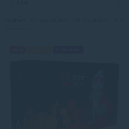
Filter
Sortiment
Od najlacnejšieho
Od najdrahšieho
Podľa 
Akcia
Darček
Cashback