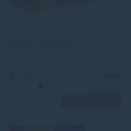
TonerDepot toner HP C8543X (43X),
PRÉMIUM, čierna (black)
Značková tonerová kazeta TonerDepot Vám zabezpečí
vždy kvalitnú tlač. Jej kapacita je 30000 strán. Kvalita
tonerovej kazety TonerDepot je na úrovni originálneho
spotrebného materiálu.
93,05 €
109,47 €
s DPH
Na ceste
75,65 €
bez DPH
Prémium
čierna
30000 strán
Kúpiť
−
+
Akcia
Darček
Cashback