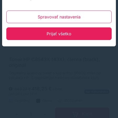
Spravovať nastavenia
Prijať všetko
Toner HP C8543X (43X), čierna (black),
originál
Originálny laserový toner s kapacitou 30000 strán od
výrobcu HP. S originálnym tonerom dosiahnete vždy
kvalitný výtlačok.
418,25 €
440,27 €
s DPH
Na objednávku
340,04 €
bez DPH
Originálny
čierna
30000 strán
Kúpiť
−
+