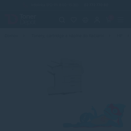
Infolinka (PO-PI: 8:00-15:30)
02 772 770 60
0
Domov
Tonery, cartridge a náplne do tlačiarní
HP