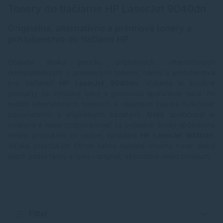
Tonery do tlačiarne HP LaserJet 9040dn
Originálne, alternatívne a prémiové tonery a
príslušenstvo do tlačiarní HP
Objavte širokú ponuku originálnych, alternatívnych
(kompatibilných) a prémiových tonerov, náplní a príslušenstva
pre tlačiareň
HP LaserJet 9040dn
. Vyberte si kvalitné
produkty za výhodné ceny s garanciou spoľahlivej tlače. Pri
našich alternatívnych toneroch a náplniach získate funkčnosť
porovnateľnú s originálnymi kazetami. Naša spoločnosť je
poistená a nesie zodpovednosť za prípadné škody spôsobené
našimi produktmi vo vašom zariadení
HP LaserJet 9040dn
.
Vďaka praktickým filtrom ľahko nájdete vhodný toner alebo
náplň podľa farby a typu – originál, alternatíva alebo prémium.
Filter