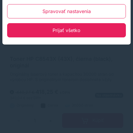
Spravovať nastavenia
Prijať všetko
Toner HP C8543X (43X), čierna (black),
originál
Originálny laserový toner s kapacitou 30000 strán od
výrobcu HP. S originálnym tonerom dosiahnete vždy
kvalitný výtlačok.
418,25 €
440,27 €
s DPH
Na objednávku
340,04 €
bez DPH
Originálny
čierna
30000 strán
Kúpiť
−
+