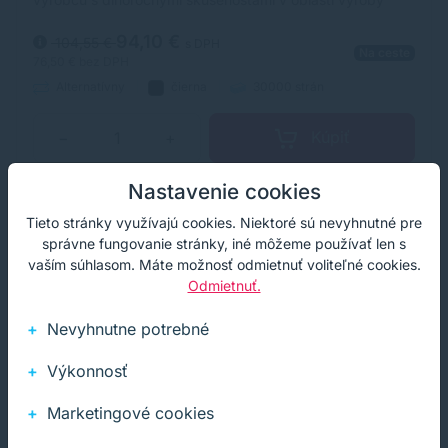
laserových tonerov. Toner je kvalitou porovnateľný s
originálnym laserovým tonerom.
94,10 €
104,55 €
s DPH
Na ceste
76,50 €
bez DPH
Alternatívny
čierna
30000 strán
Kúpiť
−
+
Nastavenie cookies
Tieto stránky využívajú cookies. Niektoré sú nevyhnutné pre
Doprava zdarma
Akcia
správne fungovanie stránky, iné môžeme používať len s
vaším súhlasom. Máte možnosť odmietnuť voliteľné cookies.
Odmietnuť.
Nevyhnutne potrebné
Výkonnosť
Marketingové cookies