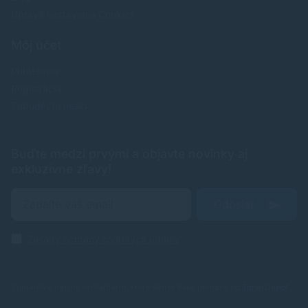
Upraviť nastavenia Cookies
Môj účet
Prihlásenie
Registrácia
Zabudnuté heslo
Buďte medzi prvými a objavte novinky aj
exkluzívne zľavy!
Odoslať
Zásady ochrany osobných údajov
Spoľahlivé náplne do tlačiarní, ktoré šetria Vaše peniaze od
TonerDepot
.