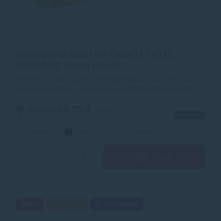
TonerDepot toner HP C8543X (43X),
PRÉMIUM, čierna (black)
Značková tonerová kazeta TonerDepot Vám zabezpečí
vždy kvalitnú tlač. Jej kapacita je 30000 strán. Kvalita
tonerovej kazety TonerDepot je na úrovni originálneho
spotrebného materiálu.
93,05 €
109,47 €
s DPH
Na ceste
75,65 €
bez DPH
Prémium
čierna
30000 strán
Kúpiť
−
+
Akcia
Darček
Cashback