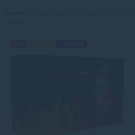
Sortiment
Od najlacnejšieho
Od najdrahšieho
Podľa 
Akcia
Darček
Cashback