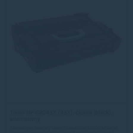
Toner HP C8543X (43X), čierna (black),
alternatívny
Alternatívny laserový toner s kapacitou 30000 strán od
výrobcu s dlhoročnými skúsenosťami v oblasti výroby