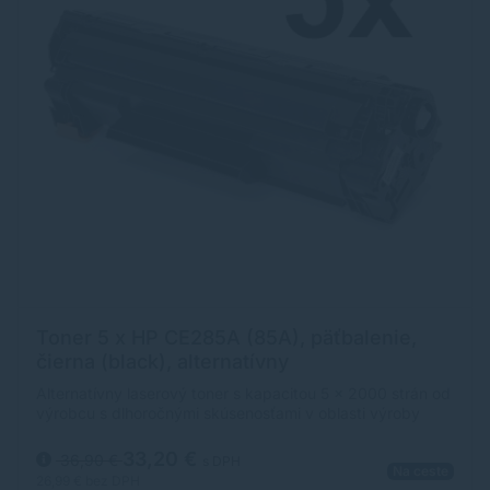
Toner 5 x HP CE285A (85A), päťbalenie,
čierna (black), alternatívny
Alternatívny laserový toner s kapacitou 5 x 2000 strán od
výrobcu s dlhoročnými skúsenosťami v oblasti výroby
laserových tonerov. Toner je kvalitou porovnateľný s
originálnym laserovým tonerom.
33,20 €
36,90 €
s DPH
Na ceste
26,99 €
bez DPH