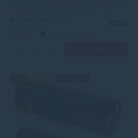
Značková tonerová kazeta TonerDepot Vám zabezpečí
vždy kvalitnú tlač. Jej kapacita je 2000 strán. Kvalita
tonerovej kazety TonerDepot je na úrovni originálneho
spotrebného materiálu.
10,45 €
12,30 €
s DPH
Na ceste
8,50 €
bez DPH
Prémium
čierna
2000 strán
Kúpiť
−
+
Akcia
Darček
Cashback