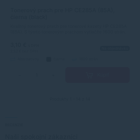
Tonerový prach pre HP CE285A (85A),
čierna (black)
Kvalitný tonerový prach pre tonerové kazety HP CE285A
(85A). S týmto tonerovým prachom vytlačíte 1600 strán.
3,10 €
s DPH
Na objednávku
2,52 €
bez DPH
Alternatívny
čierna
1600 strán
Kúpiť
−
+
Produkty 1 - 14 z 14
RECENZIE
Naši spokojní zákazníci