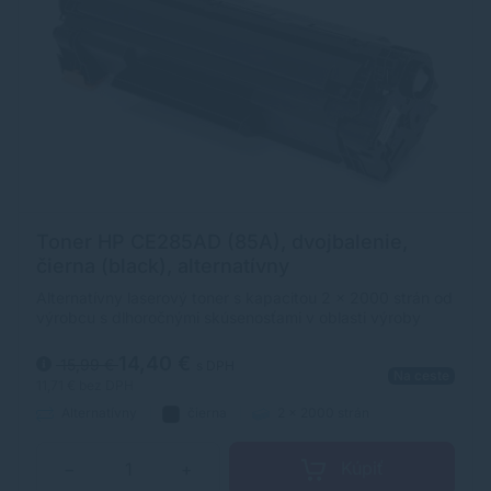
Toner HP CE285AD (85A), dvojbalenie,
čierna (black), alternatívny
Alternatívny laserový toner s kapacitou 2 x 2000 strán od
výrobcu s dlhoročnými skúsenosťami v oblasti výroby
laserových tonerov. Toner je kvalitou porovnateľný s
originálnym laserovým tonerom.
14,40 €
15,99 €
s DPH
Na ceste
11,71 €
bez DPH
Alternatívny
čierna
2 x 2000 strán
Kúpiť
−
+