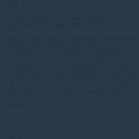
MFP
Originálne, alternatívne a prémiové tonery a
príslušenstvo do tlačiarní HP
Objavte širokú ponuku originálnych, alternatívnych
(kompatibilných) a prémiových tonerov, náplní a príslušenstva
pre tlačiareň
HP LaserJet M1213nf MFP
. Vyberte si kvalitné
produkty za výhodné ceny s garanciou spoľahlivej tlače. Pri
našich alternatívnych toneroch a náplniach získate funkčnosť
porovnateľnú s originálnymi kazetami. Naša spoločnosť je
poistená a nesie zodpovednosť za prípadné škody spôsobené
našimi produktmi vo vašom zariadení
HP LaserJet M1213nf
MFP
. Vďaka praktickým filtrom ľahko nájdete vhodný toner
alebo náplň podľa farby a typu – originál, alternatíva alebo
prémium.