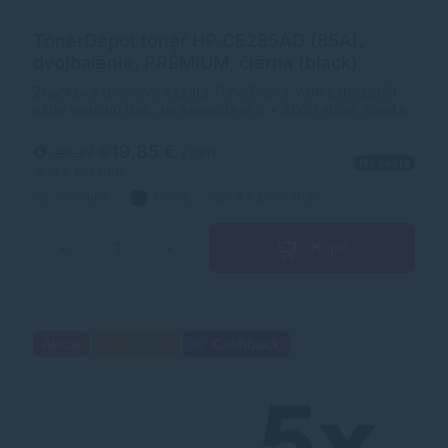
TonerDepot toner HP CE285AD (85A),
dvojbalenie, PRÉMIUM, čierna (black)
Značková tonerová kazeta TonerDepot Vám zabezpečí
vždy kvalitnú tlač. Jej kapacita je 2 x 2000 strán. Kvalita
tonerovej kazety TonerDepot je na úrovni originálneho
spotrebného materiálu.
19,85 €
23,37 €
s DPH
Na ceste
16,14 €
bez DPH
Prémium
čierna
2 x 2000 strán
Kúpiť
−
+
Akcia
Darček
Cashback