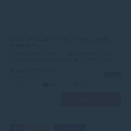
Toner HP CE285A (85A), čierna (black),
alternatívny
Alternatívny laserový toner s kapacitou 2000 strán od
výrobcu s dlhoročnými skúsenosťami v oblasti výroby
laserových tonerov. Toner je kvalitou porovnateľný s
originálnym laserovým tonerom.
7,75 €
8,61 €
s DPH
Na ceste
6,30 €
bez DPH
Alternatívny
čierna
2000 strán
Kúpiť
−
+
Akcia
Darček
Cashback