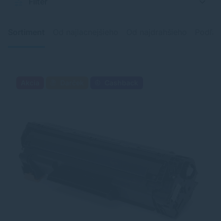
Filter
Sortiment
Od najlacnejšieho
Od najdrahšieho
Podľa 
Akcia
Darček
Cashback