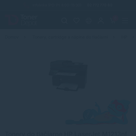
Infolinka (PO-PI: 8:00-15:30)
02 772 770 60
0
Domov
Tonery, cartridge a náplne do tlačiarní
HP
Tonery do tlačiarne HP LaserJet M1213nf