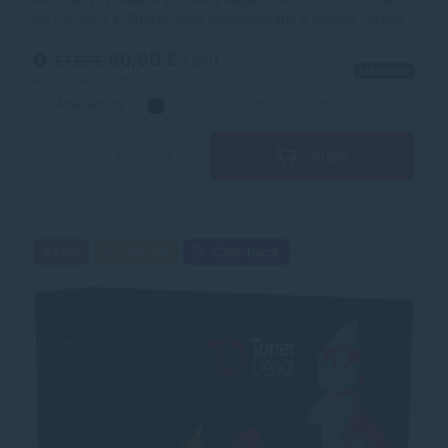
od výrobcu s dlhoročnými skúsenosťami v oblasti výroby
laserových tonerov. Toner je kvalitou porovnateľný s
originálnym laserovým tonerom.
60,90 €
67,65 €
s DPH
Na ceste
49,51 €
bez DPH
Alternatívny
čierna
10 x 2000 strán
Kúpiť
−
+
Akcia
Darček
Cashback