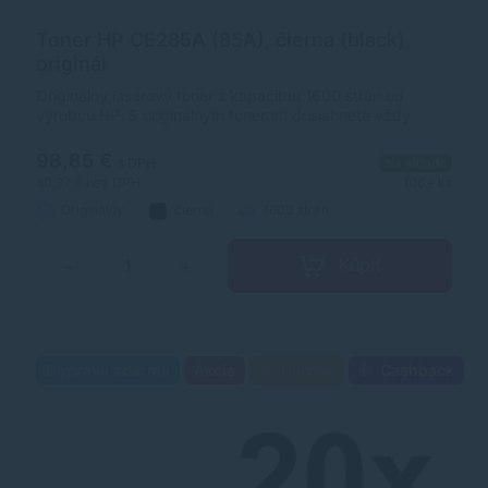
Toner HP CE285A (85A), čierna (black),
originál
Originálny laserový toner s kapacitou 1600 strán od
výrobcu HP. S originálnym tonerom dosiahnete vždy
kvalitný výtlačok.
98,85 €
s DPH
Na sklade
80,37 €
bez DPH
100+ ks
Originálny
čierna
1600 strán
Kúpiť
−
+
Doprava zdarma
Akcia
Darček
Cashback