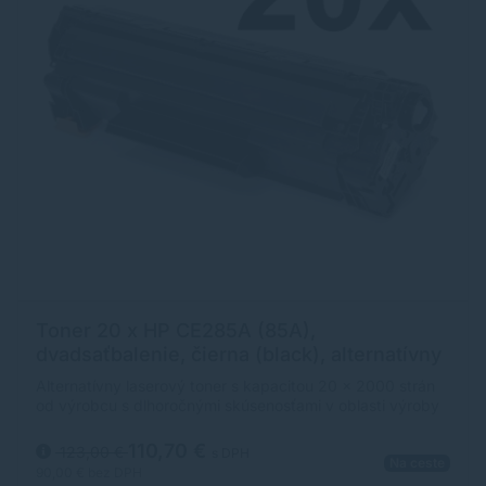
Toner 20 x HP CE285A (85A),
dvadsaťbalenie, čierna (black), alternatívny
Alternatívny laserový toner s kapacitou 20 x 2000 strán
od výrobcu s dlhoročnými skúsenosťami v oblasti výroby
laserových tonerov. Toner je kvalitou porovnateľný s
originálnym laserovým tonerom.
110,70 €
123,00 €
s DPH
Na ceste
90,00 €
bez DPH