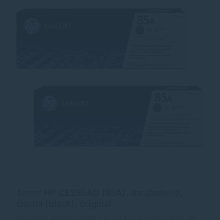
Toner HP CE285AD (85A), dvojbalenie,
čierna (black), originál
Originálny laserový toner s kapacitou 2 x 1600 strán od