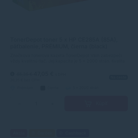
TonerDepot toner 5 x HP CE285A (85A),
päťbalenie, PRÉMIUM, čierna (black)
Značková tonerová kazeta TonerDepot Vám zabezpečí
vždy kvalitnú tlač. Jej kapacita je 5 x 2000 strán. Kvalita
tonerovej kazety TonerDepot je na úrovni originálneho
spotrebného materiálu.
47,05 €
55,35 €
s DPH
Na ceste
38,25 €
bez DPH
Prémium
čierna
5 x 2000 strán
Kúpiť
−
+
Akcia
Darček
Cashback