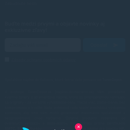
Zabudnuté heslo
Buďte medzi prvými a objavte novinky aj
exkluzívne zľavy!
Odoslať
Zásady ochrany osobných údajov
Spoľahlivé náplne do tlačiarní, ktoré šetria Vaše peniaze od
TonerDepot
.
V e-shope TonerDepot.sk (naplne-do-tlaciarni.sk) Vám prinášame
kvalitné tonery a atramentové náplne, ktoré sú plnohodnotnou náhradou
za originály – za výrazne výhodnejšie ceny. Tlačte viac, plaťte menej, bez
kompromisov v kvalite.
Naša prémiová rada náplní prechádza výstupnou
kontrolou, aby sme vám mohli garantovať maximálnu spoľahlivosť a
bezproblémový chod tlačiarne. Ostatné produkty vyberáme od
overených výrobcov a dodávateľov, ktorí spĺňajú prísne certifikácie
✕
SMTC, SIRA a Bureau Veritas
.
V ponuke nájdete náplne pre značky
HP,