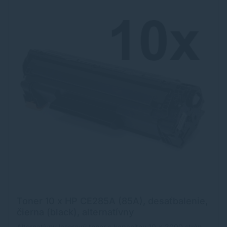
Toner 10 x HP CE285A (85A), desaťbalenie,
čierna (black), alternatívny
Alternatívny laserový toner s kapacitou 10 x 2000 strán