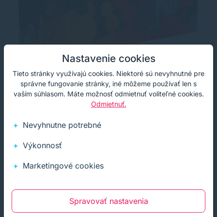
Nastavenie cookies
Tieto stránky využívajú cookies. Niektoré sú nevyhnutné pre
správne fungovanie stránky, iné môžeme používať len s
vaším súhlasom. Máte možnosť odmietnuť voliteľné cookies.
Odmietnuť.
TonerDepot toner 10 x HP CE285A (85A),
desaťbalenie, PRÉMIUM, čierna (black)
Nevyhnutne potrebné
Značková tonerová kazeta TonerDepot Vám zabezpečí
vždy kvalitnú tlač. Jej kapacita je 10 x 2000 strán. Kvalita
Výkonnosť
tonerovej kazety TonerDepot je na úrovni originálneho
spotrebného materiálu.
83,65 €
98,40 €
s DPH
Na ceste
Marketingové cookies
68,01 €
bez DPH
Prémium
čierna
10 x 2000 strán
Spravovať nastavenia
Kúpiť
−
+