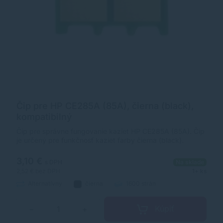
Čip pre HP CE285A (85A), čierna (black),
kompatibilný
Čip pre správne fungovanie kaziet HP CE285A (85A). Čip
je určený pre funkčnosť kaziet farby čierna (black).
Kapacita kazety HP CE285A (85A) s týmto čipom je 1600
strán pri 5% pokrytí.
3,10 €
s DPH
Na sklade
2,52 €
bez DPH
1+ ks
Alternatívny
čierna
1600 strán
Kúpiť
−
+