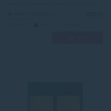
výrobcu HP. S originálnym tonerom dosiahnete vždy
kvalitný výtlačok.
178,65 €
188,03 €
s DPH
Na sklade
145,24 €
bez DPH
10+ ks
Originálny
čierna
2 x 1600 strán
Kúpiť
−
+