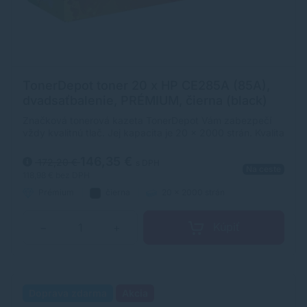
TonerDepot toner 20 x HP CE285A (85A),
dvadsaťbalenie, PRÉMIUM, čierna (black)
Značková tonerová kazeta TonerDepot Vám zabezpečí
vždy kvalitnú tlač. Jej kapacita je 20 x 2000 strán. Kvalita
tonerovej kazety TonerDepot je na úrovni originálneho
spotrebného materiálu.
146,35 €
172,20 €
s DPH
Na ceste
118,98 €
bez DPH
Prémium
čierna
20 x 2000 strán
Kúpiť
−
+
Doprava zdarma
Akcia