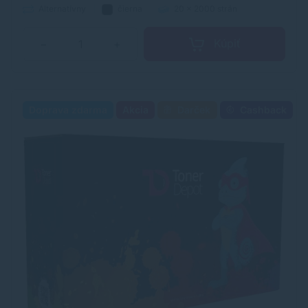
Alternatívny
čierna
20 x 2000 strán
Kúpiť
−
+
Doprava zdarma
Akcia
Darček
Cashback