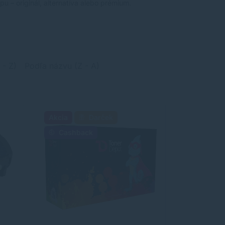
u – originál, alternatíva alebo prémium.
 - Z)
Podľa názvu (Z - A)
Akcia
Darček
Cashback