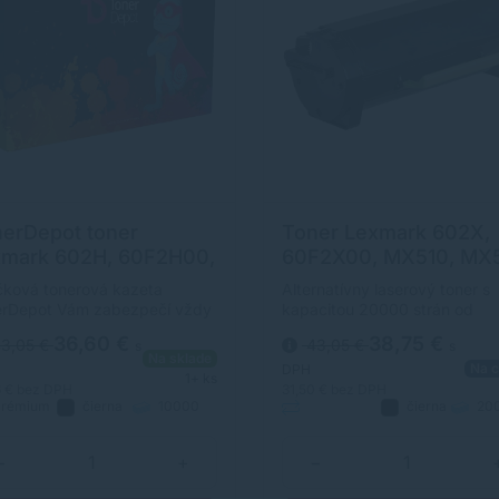
erDepot toner
Toner Lexmark 602X,
xmark 602H, 60F2H00,
60F2X00, MX510, MX5
310, MX410, MX510,
MX611, čierna (black),
ková tonerová kazeta
Alternatívny laserový toner s
11, MX611, PRÉMIUM,
alternatívny
erDepot Vám zabezpečí vždy
kapacitou 20000 strán od
rna (black)
itnú tlač. Jej kapacita je
výrobcu s dlhoročnými
36,60 €
38,75 €
3,05 €
43,05 €
s
s
0 strán. Kvalita tonerovej
skúsenosťami v oblasti výrob
Na sklade
Na c
ty TonerDepot je na úrovni
laserových tonerov. Toner je
DPH
1+ ks
inálneho spotrebného
kvalitou porovnateľný s
6 €
bez DPH
31,50 €
bez DPH
rémium
čierna
10000
čierna
20
riálu.
originálnym laserovým tonero
strán
Alternatívny
strán
−
+
−