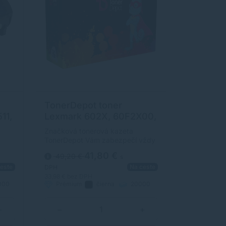
TonerDepot toner
11,
Lexmark 602X, 60F2X00,
MX510, MX511, MX611,
Značková tonerová kazeta
PRÉMIUM, čierna (black)
TonerDepot Vám zabezpečí vždy
kvalitnú tlač. Jej kapacita je
41,80 €
49,20 €
s
y
20000 strán. Kvalita tonerovej
este
Na ceste
kazety TonerDepot je na úrovni
DPH
originálneho spotrebného
33,98 €
bez DPH
000
Prémium
čierna
20000
m.
materiálu.
strán
+
−
+