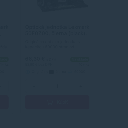
mark
Optická jednotka Lexmark
,
50F0Z00, čierna (black),
um
originál
Originálna optická jednotka s
vždy
kapacitou 60000 strán od
výrobcu Lexmark. Originálna
optická jednotka Vám zaručí vždy
66,30 €
lade
s DPH
Na sklade
ovni
kvalitnú tlač.
1+ ks
53,90 €
bez DPH
10+ ks
00
Originálny
čierna
60000
strán
+
−
+
Kúpiť