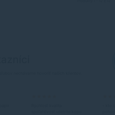
Produkty 1 - 12 z 12
azníci
sľubov nechávame hovoriť našich klientov.
papir
Rýchlosť kvalita
- kto 
spoľahlivosť ušetríte kopu
pohodl