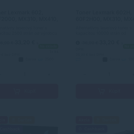
er Lexmark 602,
Toner Lexmark 602H,
F2000, MX310, MX410,
60F2H00, MX310, MX4
10, MX511, MX611,
MX510, MX511, MX611,
rnatívny laserový toner s
Alternatívny laserový toner s
rna (black),
čierna (black),
citou 2500 strán od výrobcu
kapacitou 10000 strán od
ernatívny
alternatívny
horočnými skúsenosťami v
výrobcu s dlhoročnými
33,20 €
33,20 €
6,90 €
36,90 €
s
s
sti výroby laserových tonerov.
skúsenosťami v oblasti výrob
Na sklade
Na sk
r je kvalitou porovnateľný s
laserových tonerov. Toner je
DPH
1+ ks
inálnym laserovým tonerom.
kvalitou porovnateľný s
9 €
bez DPH
26,99 €
bez DPH
čierna
2500
čierna
10
originálnym laserovým tonero
natívny
strán
Alternatívny
strán
−
+
−
Kúpiť
Kúpiť
cia
Darček
Akcia
Darček
Cashback
Cashback