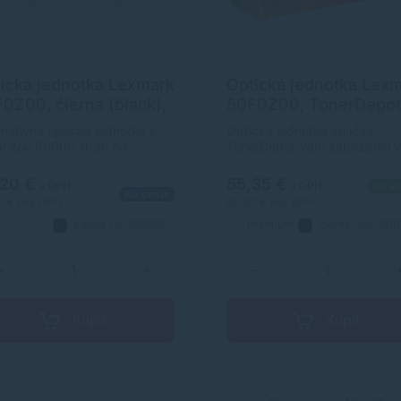
ická jednotka Lexmark
Optická jednotka Lex
0Z00, čierna (black),
50F0Z00, TonerDepot
ernatívny
čierna (black), prémi
rnatívna optická jednotka s
Optická jednotka značky
citou 60000 strán od
TonerDepot Vám zabezpečí 
bcu s dlhoročnými
kvalitnú tlač. Jeho kapacita je
enosťami v oblasti výroby
60000 strán. Kvalita optickej
,20 €
55,35 €
s DPH
s DPH
Na sk
Na ceste
ckých jednotiek a
jednotky TonerDepot je na úr
0 €
bez DPH
45,00 €
bez DPH
lušenstva. Optická jednotka je
originálneho príslušenstva.
čierna
60000
Prémium
čierna
600
itou porovnateľná s
natívny
strán
strán
inálnym komponentom.
−
+
−
Kúpiť
Kúpiť