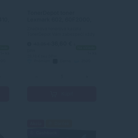
TonerDepot toner
10,
Lexmark 602, 60F2000,
MX310, MX410, MX510,
Značková tonerová kazeta
MX511, MX611, PRÉMIUM,
TonerDepot Vám zabezpečí vždy
čierna (black)
kvalitnú tlač. Jej kapacita je 2500
36,60 €
43,05 €
s
y
strán. Kvalita tonerovej kazety
lade
Na sklade
TonerDepot je na úrovni
DPH
1+ ks
1+ ks
originálneho spotrebného
29,76 €
bez DPH
000
Prémium
čierna
2500
m.
materiálu.
strán
+
−
+
Kúpiť
Akcia
Darček
Cashback