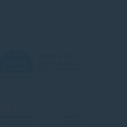
chce nakupovať
veľmi promtné riešenie
ne a pozná tovar ,
objednávky.