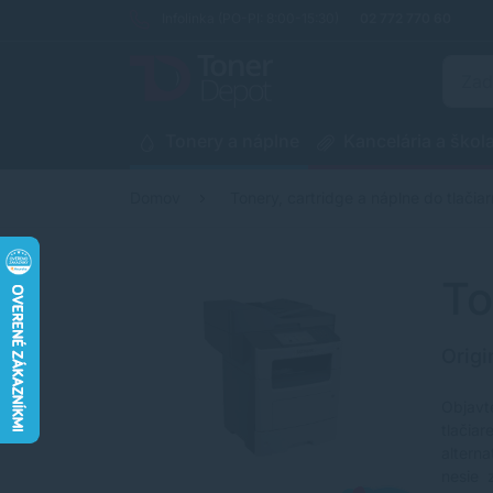
Infolinka (PO-PI: 8:00-15:30)
02 772 770 60
Tonery a náplne
Kancelária a škol
Domov
Tonery, cartridge a náplne do tlačiar
To
Origi
Objavt
tlačia
altern
nesie 