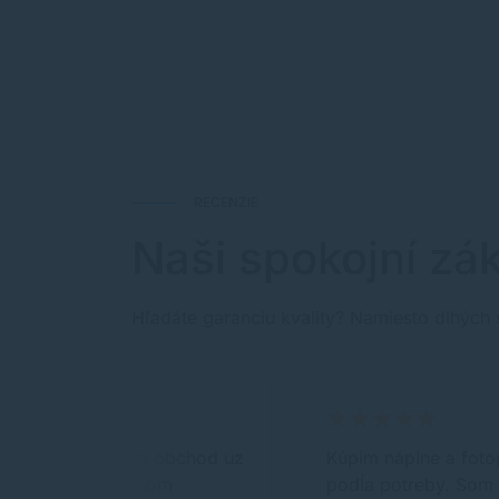
RECENZIE
Naši spokojní zák
Hľadáte garanciu kvality? Namiesto dlhých 
Pouzivam tento obchod uz
Kúpim náplne a foto
dlhsiu dobu a som
podĺa potreby. Som