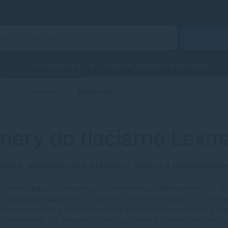
Hľadať
a
IT a Elektronika
Čistenie, hygiena a ochrana
ní
Lexmark
MX611dhe
nery do tlačiarne Lex
nálne, alternatívne a prémiové tonery a príslušenstv
e širokú ponuku originálnych, alternatívnych (kompatibilných) a
reň
Lexmark MX611dhe
. Vyberte si kvalitné produkty za výhodné
atívnych toneroch a náplniach získate funkčnosť porovnateľnú s ori
zodpovednosť za prípadné škody spôsobené našimi produktmi 