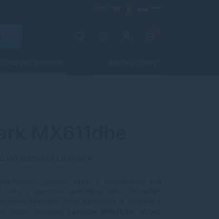
0
Obalový materiál
Akcie a zľavy
mark MX611dhe
o do tlačiarní Lexmark
 prémiových tonerov, náplní a príslušenstva pre
 ceny s garanciou spoľahlivej tlače. Pri našich
ginálnymi kazetami. Naša spoločnosť je poistená a
vo vašom zariadení
Lexmark MX611dhe
. Vďaka