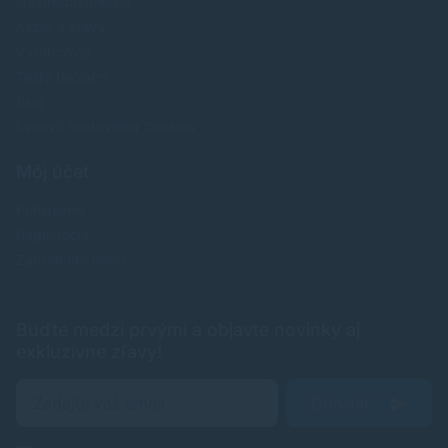
Najpredavánejšie
Akcie a zľavy
Výrobcovia
Testy tlačiarní
Blog
Upraviť nastavenia Cookies
Môj účet
Prihlásenie
Registrácia
Zabudnuté heslo
Buďte medzi prvými a objavte novinky aj
exkluzívne zľavy!
Odoslať