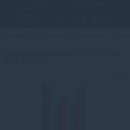
Infolinka (PO-PI: 8:00-15:30)
02 772 770 60
0
Domov
Obalový materiál
Gastro a párty
Obalov
Taška (HDPE) pruhovaná 24+11 x 44 cm
`4kg` [100 ks]