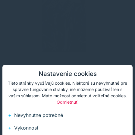
Nastavenie cookies
Taška (HDPE) biela 24+11 x 44 cm `4kg`
T
[100 ks]
4
Tieto stránky využívajú cookies. Niektoré sú nevyhnutné pre
správne fungovanie stránky, iné môžeme používať len s
Taška (HDPE) biela 24+11 x 44 cm `4kg` [100 ks]
Ta
vaším súhlasom. Máte možnosť odmietnuť voliteľné cookies.
[1
Odmietnuť.
0,80 €
1
s DPH
Na sklade
Nevyhnutne potrebné
0,65 €
bez DPH
100+ ks
1,
Výkonnosť