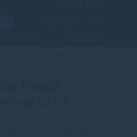
0
Obalový materiál
Akcie a zľavy
Púzdra a obaly pre mobilné telefóny
Púzdra a obaly pre 
tal Palace
alaxy S26+
4 metrov Ochranný kryt Crystal Palace vaše