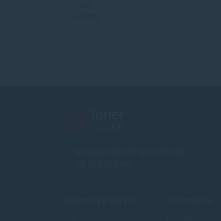
maximálna spokojnosť,
jednoduchá aplikácia
apli
tovar perfektne zabalený ,
v…
Infolinka (PO-PI: 8:00-15:30)
02 772 770 60
Zákaznícky servis
Informácie
O nás
Novinky