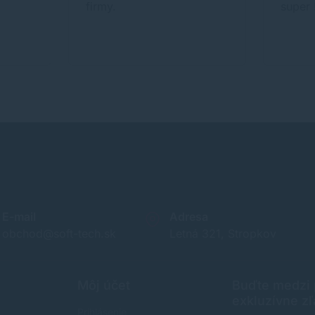
firmy.
super !
kácia
E-mail
Adresa
obchod@soft-tech.sk
Letná 321, Stropkov
Môj účet
Buďte medzi p
exkluzívne zľ
Prihlásenie