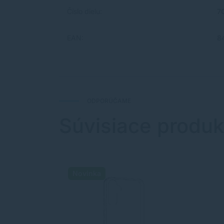
Číslo dielu:
7
EAN:
8
ODPORÚČAME
Súvisiace produk
Novinka