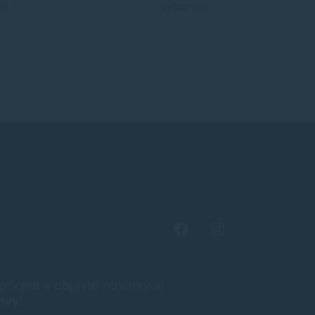
!!
výbornej kvalite.
rvými a objavte novinky aj
avy!