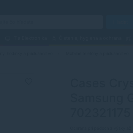
Hľadať
a
IT a Elektronika
Čistenie, hygiena a ochrana
óny, hodinky a príslušenstvo
Mobilné telefóny a príslušenstvo
Cases Crys
Samsung G
702321175
Ochrana pri pádoch z výšky až 