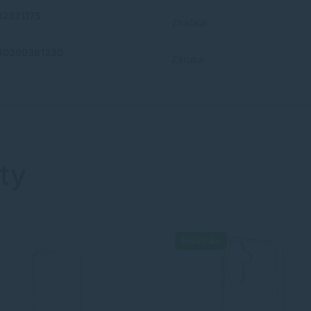
02321175
Značka:
40390381330
Záruka:
ty
Novinka