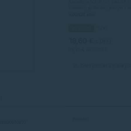
zariadenie ochráni pri pádoch z
zosilnený grafénom, jedným z na
Zobraziť viac
Na sklade
1+ ks
18,60 €
s DPH
15,12 € bez DPH
Tento produkt si práve po
u
Produkt:
58600010227