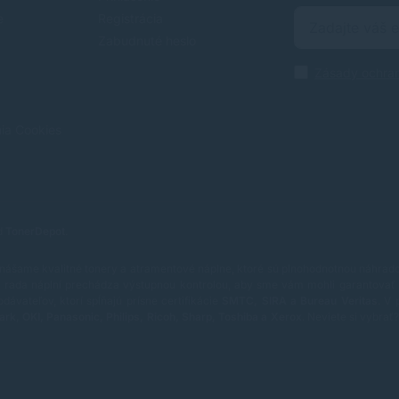
e
Registrácia
Zabudnuté heslo
Zásady ochra
nia Cookies
od
TonerDepot
.
nášame kvalitné tonery a atramentové náplne, ktoré sú plnohodnotnou náhradou
rada náplní prechádza výstupnou kontrolou, aby sme vám mohli garantovať 
vateľov, ktorí spĺňajú prísne certifikácie
SMTC, SIRA a Bureau Veritas
.
V 
ark, OKI, Panasonic, Philips, Ricoh, Sharp, Toshiba a Xerox
.
Neviete si vybra