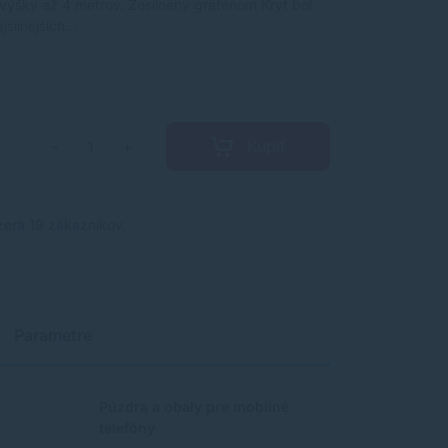
 výšky až 4 metrov. Zosilnený grafénom Kryt bol
jsilnejších…
Kúpiť
−
+
zerá 19 zákazníkov.
Parametre
Púzdra a obaly pre mobilné
telefóny