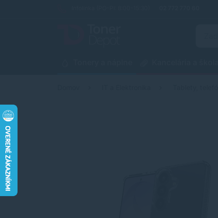
Infolinka (PO-PI: 8:00-15:30)
02 772 770 60
Tonery a náplne
Kancelária a škol
Domov
IT a Elektronika
Tablety, telef