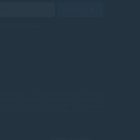
Odoslať
ny osobných údajov
 za originály – za výrazne výhodnejšie ceny. Tlačte viac,
maximálnu spoľahlivosť a bezproblémový chod tlačiarne.
ponuke nájdete náplne pre značky
HP, Canon, Samsung,
ť? Radi vám poradíme na
02 772 770 60
– rýchlo, odborne a
Created by Narative