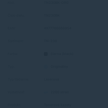
Kód:
TN230BK-ORG
Číslo dielu:
TN230BK
EAN:
4977766666954
Sortiment:
TN-230
Farba:
čierna (black)
Typ:
Originálny
Typ tlačiarne:
Laserová
Výdatnosť:
2200 strán
Produkt:
Tonerové kazety