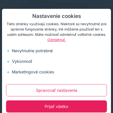
Nastavenie cookies
Tieto stránky využívajú cookies. Niektoré sú nevyhnutné pre
správne fungovanie stránky, iné môžeme používať len s
vaším súhlasom. Máte možnosť odmietnuť voliteľné cookies.
Odmietnuť.
Nevyhnutne potrebné
Výkonnosť
Marketingové cookies
Odpadová nádobka Brother WT-200CL,
T
Spravovať nastavenia
originál
(
Originálna odpadová nádobka Brother WT-200CL s
Al
kapacitou 50000 strán pre tlačiarne značky Brother.
vý
Prijať všetko
la
or