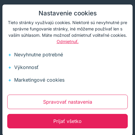
Nastavenie cookies
Tlačiareň značka:
Canon
Tieto stránky využívajú cookies. Niektoré sú nevyhnutné pre
Značka:
Canon
správne fungovanie stránky, iné môžeme používať len s
vaším súhlasom. Máte možnosť odmietnuť voliteľné cookies.
Odmietnuť.
Záruka:
24 mesiacov
Nevyhnutne potrebné
Výkonnosť
RECENZIE
Marketingové cookies
Naši spokojní zákazníci
Hľadáte garanciu kvality? Namiesto dlhých sľubov
Spravovať nastavenia
nechávame hovoriť našich klientov.
Prijať všetko