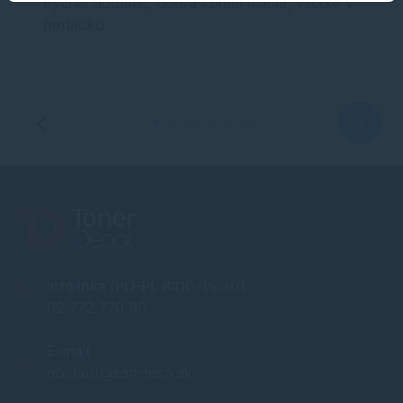
Rychle dodanie, dobra komunikacia, vsetko v
poriadku
Infolinka (PO-PI: 8:00-15:30)
02 772 770 60
E-mail
obchod@soft-tech.sk