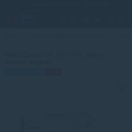
Infolinka (PO-PI: 8:00-15:30)
02 772 770 60
0
Domov
Tonery, cartridge a náplne do tlačiarní
Canon
Toner Canon 714, CRG-714, čierna
(black), originál
Doprava zdarma
Akcia