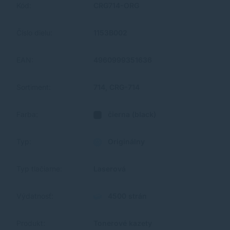
Kód:
CRG714-ORG
Číslo dielu:
1153B002
EAN:
4960999351636
Sortiment:
714, CRG-714
Farba:
čierna (black)
Typ:
Originálny
Typ tlačiarne:
Laserová
Výdatnosť:
4500 strán
Produkt:
Tonerové kazety